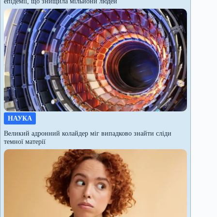
епідемії, що знищила мільйони людей
НАУКА
Великий адронний колайдер міг випадково знайти сліди
темної матерії