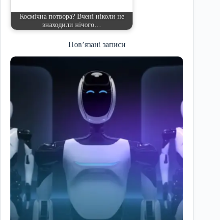
Космічна потвора? Вчені ніколи не
знаходили нічого…
Пов’язані записи