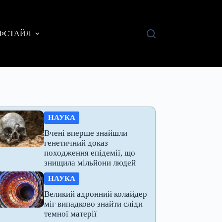
ФСТАЙЛ
НАУКА
Вчені вперше знайшли
генетичний доказ
походження епідемії, що
знищила мільйони людей
НАУКА
Великий адронний колайдер
міг випадково знайти сліди
темної матерії