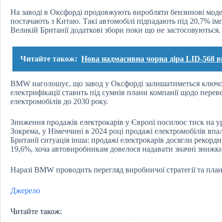
На заводі в Оксфорді продовжують виробляти бензинові модел
постачають з Китаю. Такі автомобілі підпадають під 20,7% ім
Великій Британії додаткові збори поки що не застосовуються.
Читайте також:
Нова надмасивна чорна діра LID-568 
BMW наголошує, що завод у Оксфорді залишатиметься ключо
електрифікації ставить під сумнів плани компанії щодо пере
електромобілів до 2030 року.
Зниження продажів електрокарів у Європі посилює тиск на у
Зокрема, у Німеччині в 2024 році продажі електромобілів впа
Британії ситуація інша: продажі електрокарів досягли рекордн
19,6%, хоча автовиробникам довелося надавати значні знижки
Наразі BMW проводить перегляд виробничої стратегії та пл
Джерело
Читайте також: