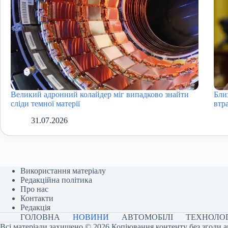
Великий адронний колайдер міг випадково знайти
Бли
сліди темної матерії
втра
31.07.2026
Використання матеріалу
Редакційна політика
Про нас
Контакти
Редакція
ГОЛОВНА
НОВИНИ
АВТОМОБІЛІ
ТЕХНОЛОГ
Всі матеріали захищено © 2026 Копіювання контенту без згоди а