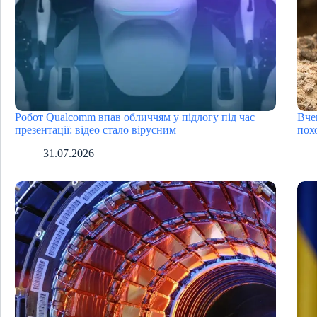
Робот Qualcomm впав обличчям у підлогу під час
Вче
презентації: відео стало вірусним
пох
31.07.2026