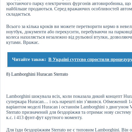
зростаючого парку електричних фургонів автовиробника, що пр
найбільше продаються. Серед вражаючих особливостей автомо
складається.
Всього за кілька кроків ви можете перетворити кермо в неве
ноутбук, документи або перекусити, перебуваючи на парковці 
колеса нахиляється незалежно від рульової втулки, дозволяю
кутами. Вражає.
Читайте також:
В Україні суттєво спростили процедуру
8) Lamborghini Huracan Sterrato
Lamborghini шокувала всіх, коли показала дикий концепт Hura
суперкара Huracan… і ось нарешті він з’явився. Обмежений 14
варіантом моделі Huracan і останнім Lamborghini з двигуном 
Sterrato призначений для бездоріжжя та отримає нову систему
к.с. і 413 фунт-фут крутного моменту.
Для їзди бездоріжжям Sterrato не є типовим Lamborghini. Ві