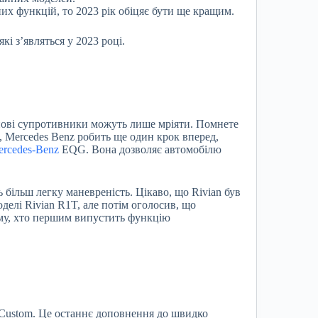
их функцій, то 2023 рік обіцяє бути ще кращим.
і з’являться у 2023 році.
нові супротивники можуть лише мріяти. Помнете
Mercedes Benz робить ще один крок вперед,
rcedes-Benz
EQG. Вона дозволяє автомобілю
більш легку маневреність. Цікаво, що Rivian був
лі Rivian R1T, але потім оголосив, що
тому, хто першим випустить функцію
 Custom. Це останнє доповнення до швидко