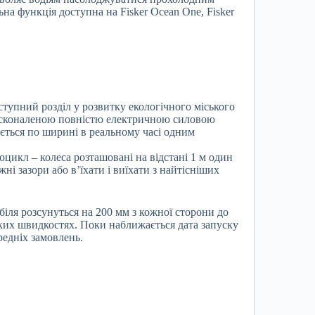
льна функція доступна на Fisker Ocean One, Fisker
ступний розділ у розвитку екологічного міського
осконаленою повністю електричною силовою
ється по ширині в реальному часі одним
цикл – колеса розташовані на відстані 1 м один
і зазори або в’їхати і виїхати з найтісніших
обіля розсунуться на 200 мм з кожної сторони до
оких швидкостях. Поки наближається дата запуску
редніх замовлень.