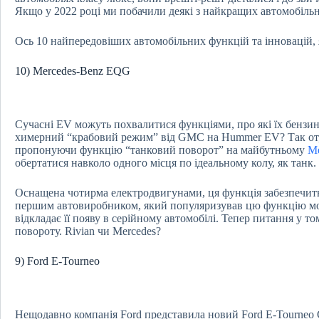
Якщо у 2022 році ми побачили деякі з найкращих автомобільн
Ось 10 найпередовіших автомобільних функцій та інновацій, як
10) Mercedes-Benz EQG
Сучасні EV можуть похвалитися функціями, про які їх бензи
химерний “крабовий режим” від GMC на Hummer EV? Так от, 
пропонуючи функцію “танковий поворот” на майбутньому
Me
обертатися навколо одного місця по ідеальному колу, як танк.
Оснащена чотирма електродвигунами, ця функція забезпечить 
першим автовиробником, який популяризував цю функцію моде
відкладає її появу в серійному автомобілі. Тепер питання у 
повороту. Rivian чи Mercedes?
9) Ford E-Tourneo
Нещодавно компанія Ford представила новий Ford E-Tourneo