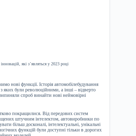
нновацій, які з’являться у 2023 році
ачимо нові функції. Історія автомобілебудування
і з яких були революційними, а інші – відверто
рипиняли спроб винайти нові неймовірні
нятково покращилися. Від передових систем
нащених штучним інтелектом, автовиробники по
ати більш досконалі, інтелектуальні, унікальні
ологічних функцій були доступні тільки в дорогих
чайних моделей.