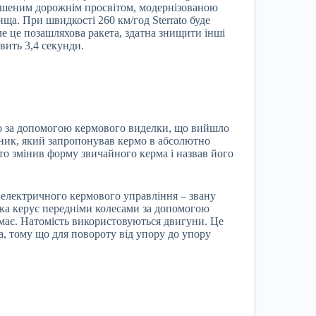
льшеним дорожнім просвітом, модернізованою
ща. При швидкості 260 км/год Sterrato буде
е це позашляхова ракета, здатна знищити інші
вить 3,4 секунди.
со за допомогою кермового виделки, що вийшло
бник, який запропонував кермо в абсолютно
сто змінив форму звичайного керма і назвав його
електричного кермового управління – звану
яка керує передніми колесами за допомогою
емає. Натомість використовуються двигуни. Це
la, тому що для повороту від упору до упору