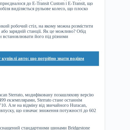
иєдналося до E-Transit Custom і E-Transit, що
біля виділяється рульове колесо, що плоско
ликий робочий стіл, на якому можна розмістити
або зарядній станції. Як це можливо? Обід
чи встановлювати його під різними
 купівлі авто: що потрібно знати водіям
can Sterrato, модифіковану позашляхову версію
99 екземплярами, Sterrato стане останнім
V10. Але на відміну від звичайного Huracan,
 впуску, що означає зниження потужності до 602
н оснащений стандартними шинами Bridgestone