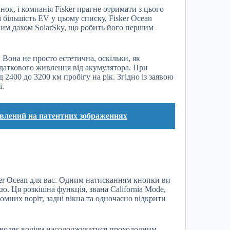
нок, і компанія Fisker прагне отримати з цього
більшість EV у цьому списку, Fisker Ocean
им дахом SolarSky, що робить його першим
 Вона не просто естетична, оскільки, як
одаткового живлення від акумулятора. При
2400 до 3200 км пробігу на рік. Згідно із заявою
і.
авлений на патентних зображеннях
ker Ocean для вас. Одним натисканням кнопки ви
ю. Ця розкішна функція, звана California Mode,
йомних воріт, задні вікна та одночасно відкрити
озволяє водіям насолоджуватися прохолодним