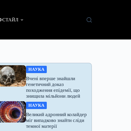
ФСТАЙЛ
НАУКА
Вчені вперше знайшли
генетичний доказ
походження епідемії, що
знищила мільйони людей
НАУКА
Великий адронний колайдер
міг випадково знайти сліди
темної матерії