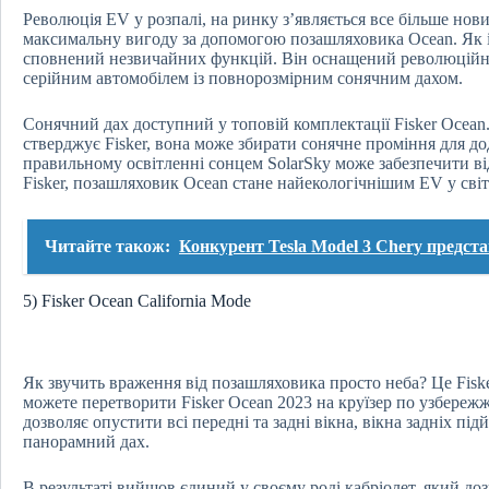
Революція EV у розпалі, на ринку з’являється все більше нови
максимальну вигоду за допомогою позашляховика Ocean. Як і 
сповнений незвичайних функцій. Він оснащений революційн
серійним автомобілем із повнорозмірним сонячним дахом.
Сонячний дах доступний у топовій комплектації Fisker Ocean.
стверджує Fisker, вона може збирати сонячне проміння для д
правильному освітленні сонцем SolarSky може забезпечити від 
Fisker, позашляховик Ocean стане найекологічнішим EV у світ
Читайте також:
Конкурент Tesla Model 3 Chery предст
5) Fisker Ocean California Mode
Як звучить враження від позашляховика просто неба? Це Fis
можете перетворити Fisker Ocean 2023 на круїзер по узбережж
дозволяє опустити всі передні та задні вікна, вікна задніх під
панорамний дах.
В результаті вийшов єдиний у своєму роді кабріолет, який д