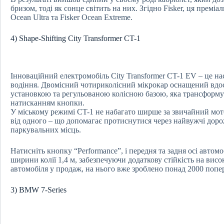
бризом, тоді як сонце світить на них. Згідно Fisker, ця преміа
Ocean Ultra та Fisker Ocean Extreme.
4) Shape-Shifting City Transformer CT-1
Інноваційний електромобіль City Transformer CT-1 EV – це на
водіння. Двомісний чотириколісний мікрокар оснащений вд
установкою та регульованою колісною базою, яка трансформу
натисканням кнопки.
У міському режимі CT-1 не набагато ширше за звичайний мото
від одного – що допомагає протиснутися через найвужчі дорожн
паркувальних місць.
Натисніть кнопку “Performance”, і передня та задня осі автом
ширини колії 1,4 м, забезпечуючи додаткову стійкість на вис
автомобіля у продаж, на нього вже зроблено понад 2000 попе
3) BMW 7-Series