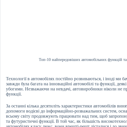
Топ-10 найпередовіших автомобільних функцій та і
Технології в автомобілях постійно розвиваються, і іноді ми б
завжди була багата на інноваційні автомобілі та функції, деяк
убогими. Незважаючи на невдачі, автовиробники ніколи не п
функції.
За останні кілька десятиліть характеристики автомобілів ви
допомоги водієві до інформаційно-розважальних систем, ос
всьому світу продовжують працювати над тим, щоб запропонув
та футуристичні функції. В той час, як більшість високотехн
автомобілях класу люкс, вони врешті-решт дісталися і до зви