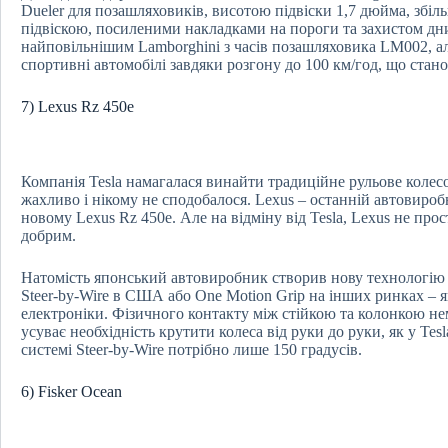
Dueler для позашляховиків, висотою підвіски 1,7 дюйма, збі
підвіскою, посиленими накладками на пороги та захистом дни
найповільнішим Lamborghini з часів позашляховика LM002, ал
спортивні автомобілі завдяки розгону до 100 км/год, що стано
7) Lexus Rz 450e
Компанія Tesla намагалася винайти традиційне рульове коле
жахливо і нікому не сподобалося. Lexus – останній автовиро
новому Lexus Rz 450e. Але на відміну від Tesla, Lexus не про
добрим.
Натомість японський автовиробник створив нову технологію 
Steer-by-Wire в США або One Motion Grip на інших ринках – 
електроніки. Фізичного контакту між стійкою та колонкою н
усуває необхідність крутити колеса від руки до руки, як у Tes
системі Steer-by-Wire потрібно лише 150 градусів.
6) Fisker Ocean