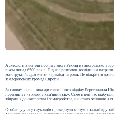
Археологи виявили поблизу міста Рехніц на австрійсько-уго
віком понад 6500 років. Під час розкопок дослідники натрап
конструкцій, фрагменти кераміки та рови. Це відкриття дозв
землеробських громад Європи.
За словами керівника археологічного відділу Бергенланда Ні
порівняти з «вікном у кам’яний вік». Саме в цей час відбувс
збирання до скотарства і землеробства, що стало основою дл
Особливу увагу науковців привернули монументальні кругові с