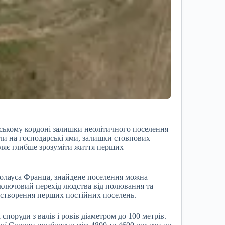
рському кордоні залишки неолітичного поселення
или на господарські ями, залишки стовпових
оляє глибше зрозуміти життя перших
колауса Франца, знайдене поселення можна
я ключовий перехід людства від полювання та
я створення перших постійних поселень.
поруди з валів і ровів діаметром до 100 метрів.