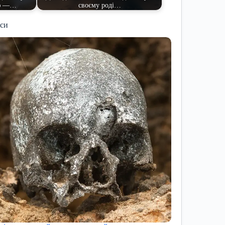
ію —…
своєму роді…
иси