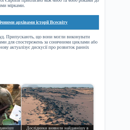
ної Європи приблизно між 4800 та 4600 роками до
ними мірками.
ічними архівами історії Всесвіту
руд. Припускають, що вони могли виконувати
рами для спостережень за сонячними циклами або
нову актуалізує дискусії про розвиток ранніх
давнішу
Дослідники виявили найдавнішу в