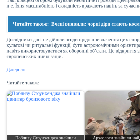
Такі кільцеві огорожі будували неолітичні громади Централь
н.е. Їхня масштабність і складність вражають навіть за сучас
Читайте також:
Вчені виявили: чорні діри стають косм
Дослідники досі не дійшли згоди щодо призначення цих спо
культові чи ритуальні функції, бути астрономічними орієнти
навіть використовуватися як оборонні об’єкти. Це відкриття з
європейських цивілізацій.
Джерело
Читайте також:
Поблизу Стоунхенджа знайшли
Археологи знайшли най