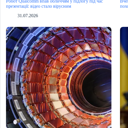
Робот Qualcomm впав обличчям у підлогу під час
Вче
презентації: відео стало вірусним
пох
31.07.2026