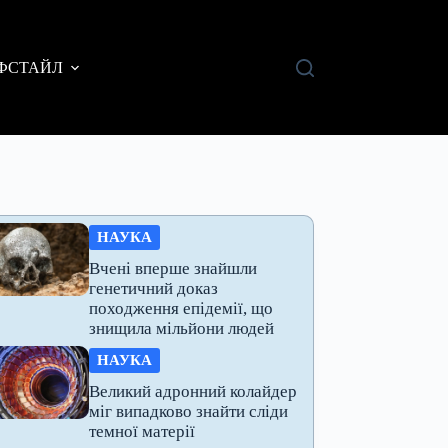
ФСТАЙЛ
НАУКА
Вчені вперше знайшли
генетичний доказ
походження епідемії, що
знищила мільйони людей
НАУКА
Великий адронний колайдер
міг випадково знайти сліди
темної матерії