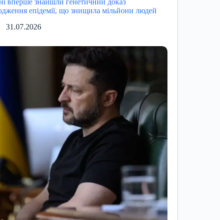
ні вперше знайшли генетичний доказ
одження епідемії, що знищила мільйони людей
31.07.2026