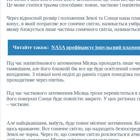
Це може статися трьома способами: повне, часткове і напівтін
Через відносний розмір і положення Землі та Сонця наша пла
конус, в який потрапляє все сонячне світло, називається умбра
якому блокується лише частина сонячного світла, називається
Читайте також:
NASA профінансує імпульсний плазмов
Під час напівтіньового затемнення Місяць проходить лише че
тьмянішим, але його ближній бік все ще буде освітлений соня
вихідними. З пізньої ночі неділі до ранніх годин понеділка 
проходитиме через півтінь.
Під час часткового затемнення Місяць трохи переміститься в 
його поверхні Сонце буде повністю закрите. У цих регіонах с
– часткове.
Але найцікавішим, мабуть, буде повне місячне затемнення. Кол
щось вражаюче. Все сонячне світло, що надходить безпосередн
Землі не чорна. Через те, що сонячне світло розсіюється в ат
сріблясту поверхню Місяця світитися цим кольором.