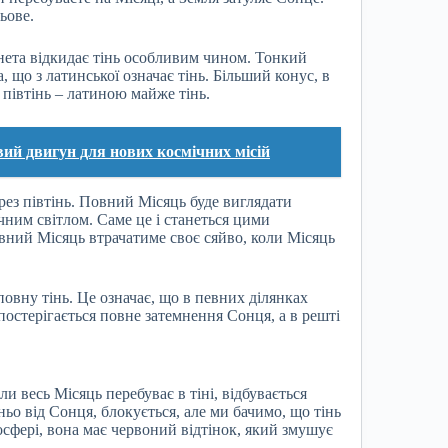
ьове.
нета відкидає тінь особливим чином. Тонкий
, що з латинської означає тінь. Більший конус, в
 півтінь – латиною майже тінь.
ий двигун для нових космічних місій
рез півтінь. Повний Місяць буде виглядати
чним світлом. Саме це і станеться цими
повний Місяць втрачатиме своє сяйво, коли Місяць
повну тінь. Це означає, що в певних ділянках
постерігається повне затемнення Сонця, а в решті
и весь Місяць перебуває в тіні, відбувається
ьо від Сонця, блокується, але ми бачимо, що тінь
мосфері, вона має червоний відтінок, який змушує