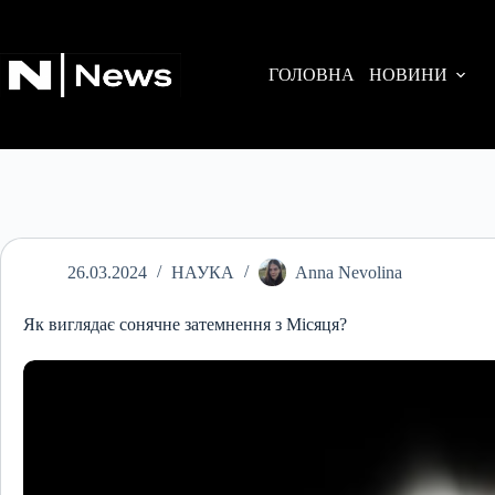
Перейти
до
вмісту
ГОЛОВНА
НОВИНИ
26.03.2024
НАУКА
Anna Nevolina
Як виглядає сонячне затемнення з Місяця?