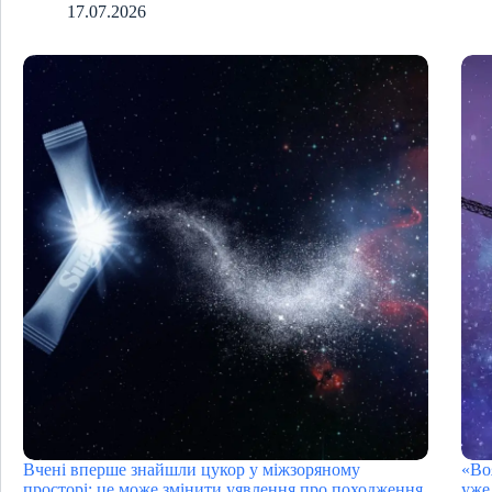
17.07.2026
Вчені вперше знайшли цукор у міжзоряному
«Во
просторі: це може змінити уявлення про походження
уже