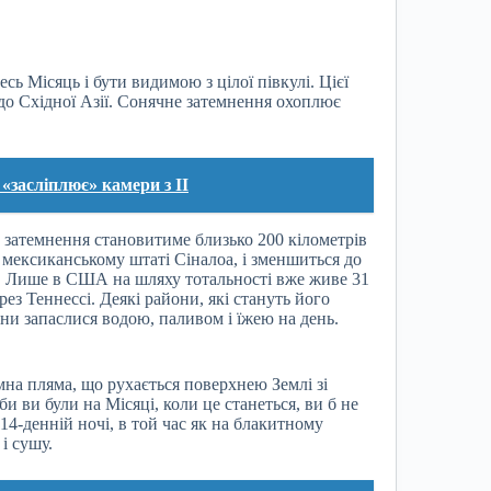
есь Місяць і бути видимою з цілої півкулі. Цієї
 до Східної Азії. Сонячне затемнення охоплює
«засліплює» камери з ІІ
 затемнення становитиме близько 200 кілометрів
в мексиканському штаті Сіналоа, і зменшиться до
у. Лише в США на шляху тотальності вже живе 31
ез Теннессі. Деякі райони, які стануть його
ни запаслися водою, паливом і їжею на день.
мна пляма, що рухається поверхнею Землі зі
и ви були на Місяці, коли це станеться, ви б не
 14-денній ночі, в той час як на блакитному
і сушу.