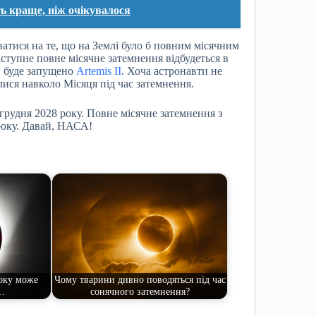
ь краще, ніж очікувалося
ватися на те, що на Землі було б повним місячним
ступне повне місячне затемнення відбудеться в
ли буде запущено
Artemis II
. Хоча астронавти не
илися навколо Місяця під час затемнення.
грудня 2028 року. Повне місячне затемнення з
року. Давай, НАСА!
оку може
Чому тварини дивно поводяться під час
…
сонячного затемнення?