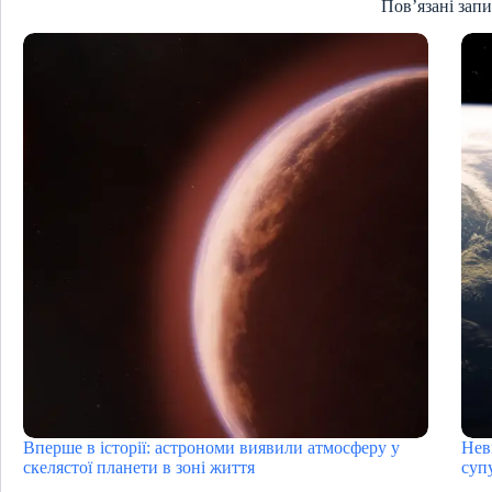
Пов’язані зап
Вперше в історії: астрономи виявили атмосферу у
Нев
скелястої планети в зоні життя
суп