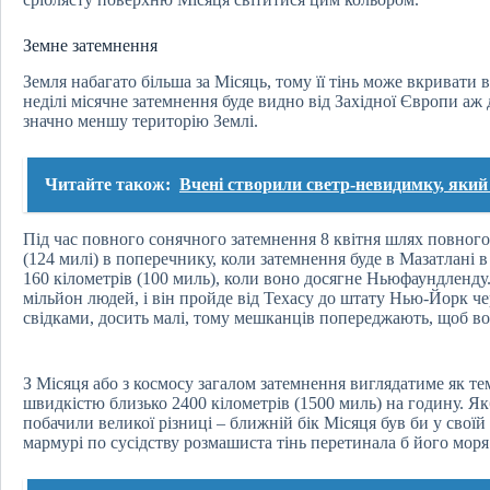
Земне затемнення
Земля набагато більша за Місяць, тому її тінь може вкривати в
неділі місячне затемнення буде видно від Західної Європи аж
значно меншу територію Землі.
Читайте також:
Вчені створили светр-невидимку, який 
Під час повного сонячного затемнення 8 квітня шлях повного
(124 милі) в поперечнику, коли затемнення буде в Мазатлані 
160 кілометрів (100 миль), коли воно досягне Ньюфаундленд
мільйон людей, і він пройде від Техасу до штату Нью-Йорк чер
свідками, досить малі, тому мешканців попереджають, щоб во
З Місяця або з космосу загалом затемнення виглядатиме як те
швидкістю близько 2400 кілометрів (1500 миль) на годину. Якб
побачили великої різниці – ближній бік Місяця був би у своїй
мармурі по сусідству розмашиста тінь перетинала б його моря 