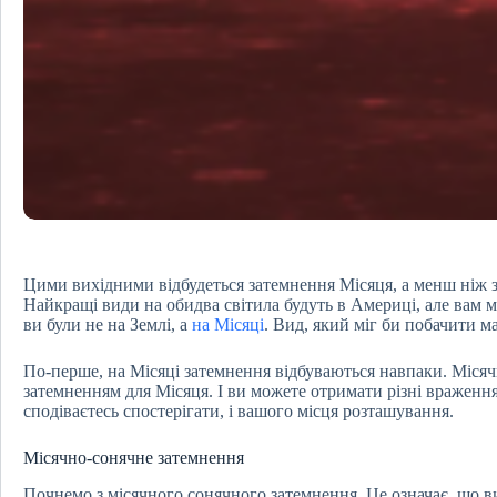
Цими вихідними відбудеться затемнення Місяця, а менш ніж з
Найкращі види на обидва світила будуть в Америці, але вам м
ви були не на Землі, а
на Місяці
. Вид, який міг би побачити м
По-перше, на Місяці затемнення відбуваються навпаки. Місяч
затемненням для Місяця. І ви можете отримати різні враження 
сподіваєтесь спостерігати, і вашого місця розташування.
Місячно-сонячне затемнення
Почнемо з місячного сонячного затемнення. Це означає, що ви