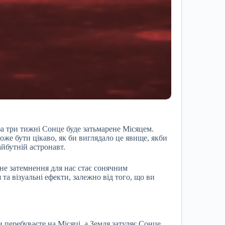
а три тижні Сонце буде затьмарене Місяцем.
оже бути цікаво, як би виглядало це явище, якби
айбутній астронавт.
не затемнення для нас стає сонячним
та візуальні ефекти, залежно від того, що ви
 перебуваєте на Місяці, а Земля затуляє Сонце.