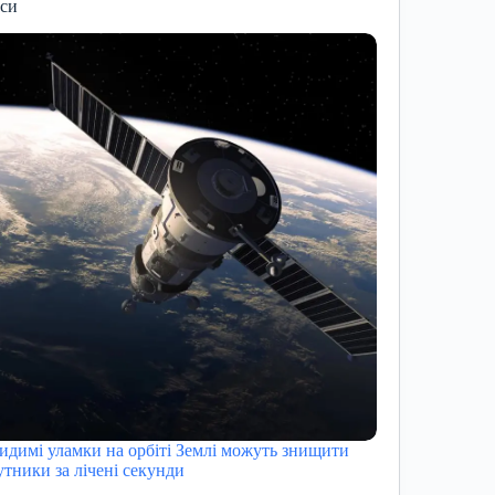
иси
идимі уламки на орбіті Землі можуть знищити
утники за лічені секунди