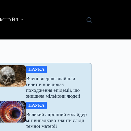
ФСТАЙЛ
НАУКА
Вчені вперше знайшли
генетичний доказ
походження епідемії, що
знищила мільйони людей
НАУКА
Великий адронний колайдер
міг випадково знайти сліди
темної матерії