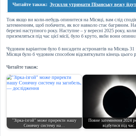
Читайте також:
Зусилля утримати Пізанську вежу йдут
Тож якщо ви коли-небудь опинитеся на Місяці, вам слід споді
затемненням, щоб побачити, як все навколо стає багряним. На
березні наступного року. Наступне – у вересні 2025 року, ко
приземляться під час цієї місії, було б круто, якби вони опин
Чудовим варіантом було б висадити астронавтів на Місяць 31 
Місяця було б чудовим способом відсвяткувати кінець цього 
Читайте також:
"Зірка-ізгой" може приректи нашу
Повне затемнення 2024 р
Сонячну систему на…
відбутися під час