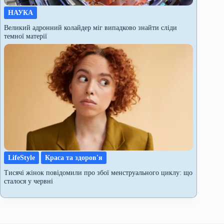
НАУКА
Великий адронний колайдер міг випадково знайти сліди
темної матерії
LifeStyle
Краса та здоров'я
Тисячі жінок повідомили про збої менструального циклу: що
сталося у червні