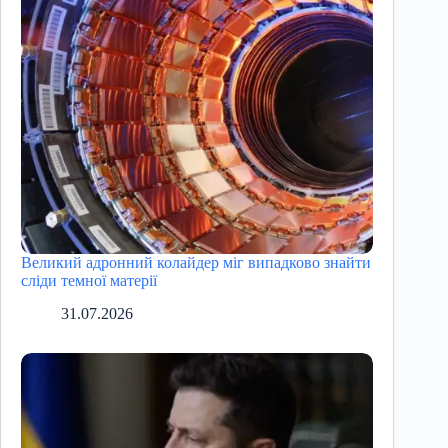
Великий адронний колайдер міг випадково знайти
сліди темної матерії
31.07.2026