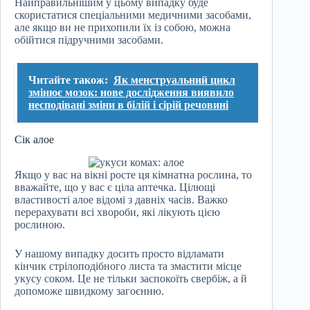
Найправильнішим у цьому випадку буде
скористатися спеціальними медичними засобами,
але якщо ви не прихопили їх із собою, можна
обійтися підручними засобами.
Читайте також:
Як менструальний цикл
змінює мозок: нове дослідження виявило
несподівані зміни в білій і сірій речовині
Сік алое
Якщо у вас на вікні росте ця кімнатна рослина, то
вважайте, що у вас є ціла аптечка. Цілющі
властивості алое відомі з давніх часів. Важко
перерахувати всі хвороби, які лікують цією
рослиною.
У нашому випадку досить просто відламати
кінчик стрілоподібного листа та змастити місце
укусу соком. Це не тільки заспокоїть свербіж, а й
допоможе швидкому загоєнню.