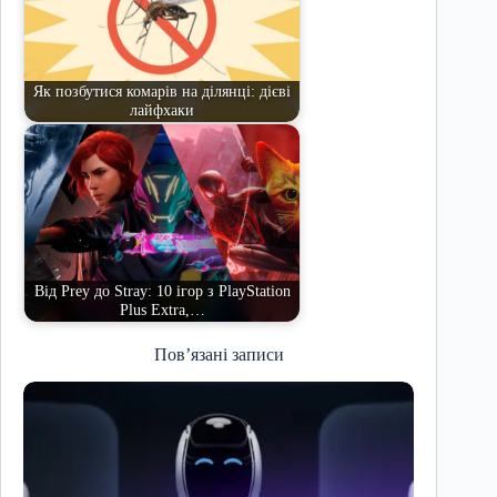
Як позбутися комарів на ділянці: дієві
лайфхаки
Від Prey до Stray: 10 ігор з PlayStation
Plus Extra,…
Пов’язані записи