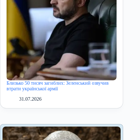
Близько 50 тисяч загиблих: Зеленський озвучив
втрати української армії
31.07.2026