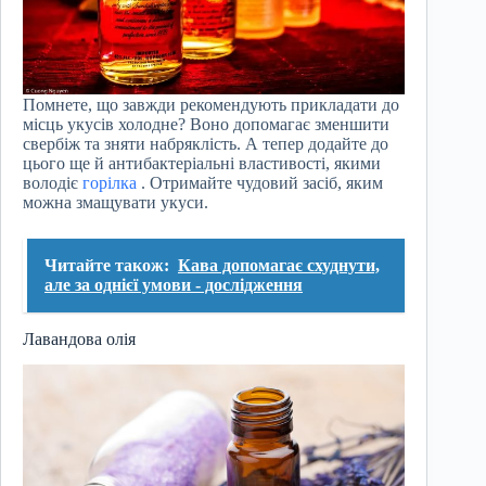
Помнете, що завжди рекомендують прикладати до
місць укусів холодне? Воно допомагає зменшити
свербіж та зняти набряклість. А тепер додайте до
цього ще й антибактеріальні властивості, якими
володіє
горілка
. Отримайте чудовий засіб, яким
можна змащувати укуси.
Читайте також:
Кава допомагає схуднути,
але за однієї умови - дослідження
Лавандова олія