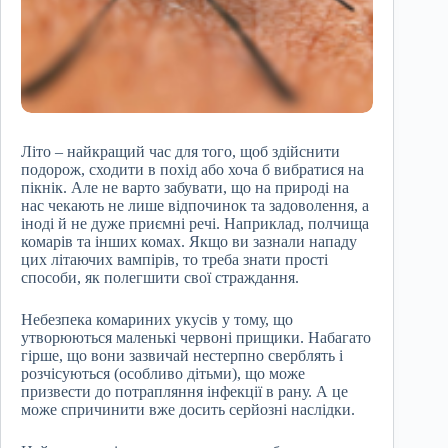
Літо – найкращий час для того, щоб здійснити
подорож, сходити в похід або хоча б вибратися на
пікнік. Але не варто забувати, що на природі на
нас чекають не лише відпочинок та задоволення, а
іноді й не дуже приємні речі. Наприклад, полчища
комарів та інших комах. Якщо ви зазнали нападу
цих літаючих вампірів, то треба знати прості
способи, як полегшити свої страждання.
Небезпека комариних укусів у тому, що
утворюються маленькі червоні прищики. Набагато
гірше, що вони зазвичай нестерпно сверблять і
розчісуються (особливо дітьми), що може
призвести до потрапляння інфекції в рану. А це
може спричинити вже досить серйозні наслідки.