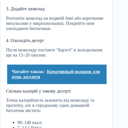
3. Додайте шоколад
Розтопіть шоколад на водяній бані або короткими
імпульсами у мікрохвильовці. Покрийте ним
охолоджені батончики.
4. Охолодіть десерт
Після шоколаду поставте “Баунті” в холодильник
ще на 15–20 хвилин.
Читайте також:
Креативный подарок для
отца, коллеги
Скільки калорій у такому десерті
Точна калорійність залежить від шоколаду та
протеїну, але в середньому один домашній
батончик містить:
90–140 ккал;
7–12 г білка;