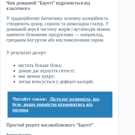
Чим домашній “Баунті” відрізняється від
класичного
У традиційному батончику основну калорійність
створюють цукор, сиропи та шоколадна глазур. У
домашній версії частину жирів і вуглеводів можна
замінити білковими продуктами — наприклад,
грецьким йогуртом або кисломолочним сиром.
У результаті десерт:
містить більше білка;
довше дає відчуття ситості;
має менше цукру;
легше вписується у дефіцит калорій.
Читайте також:
Дієтолог розповіла, що
буде, якщо повністю відмовитись від
молока
Простий рецепт високобілкового “Баунті”
Інгредієнти: