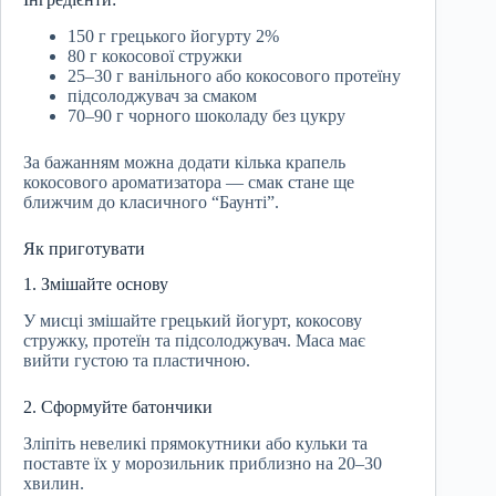
150 г грецького йогурту 2%
80 г кокосової стружки
25–30 г ванільного або кокосового протеїну
підсолоджувач за смаком
70–90 г чорного шоколаду без цукру
За бажанням можна додати кілька крапель
кокосового ароматизатора — смак стане ще
ближчим до класичного “Баунті”.
Як приготувати
1. Змішайте основу
У мисці змішайте грецький йогурт, кокосову
стружку, протеїн та підсолоджувач. Маса має
вийти густою та пластичною.
2. Сформуйте батончики
Зліпіть невеликі прямокутники або кульки та
поставте їх у морозильник приблизно на 20–30
хвилин.