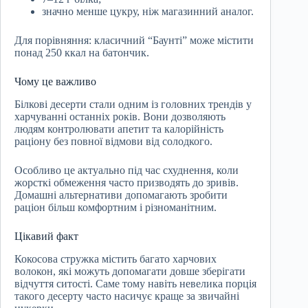
значно менше цукру, ніж магазинний аналог.
Для порівняння: класичний “Баунті” може містити
понад 250 ккал на батончик.
Чому це важливо
Білкові десерти стали одним із головних трендів у
харчуванні останніх років. Вони дозволяють
людям контролювати апетит та калорійність
раціону без повної відмови від солодкого.
Особливо це актуально під час схуднення, коли
жорсткі обмеження часто призводять до зривів.
Домашні альтернативи допомагають зробити
раціон більш комфортним і різноманітним.
Цікавий факт
Кокосова стружка містить багато харчових
волокон, які можуть допомагати довше зберігати
відчуття ситості. Саме тому навіть невелика порція
такого десерту часто насичує краще за звичайні