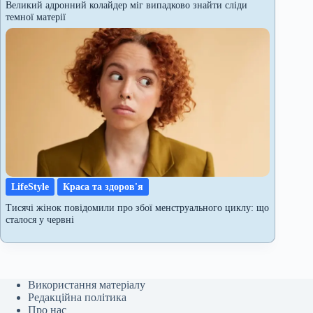
Великий адронний колайдер міг випадково знайти сліди
темної матерії
LifeStyle
Краса та здоров'я
Тисячі жінок повідомили про збої менструального циклу: що
сталося у червні
Використання матеріалу
Редакційна політика
Про нас