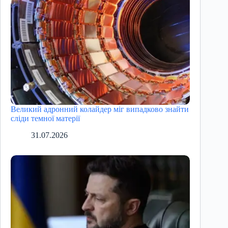
Великий адронний колайдер міг випадково знайти
сліди темної матерії
31.07.2026