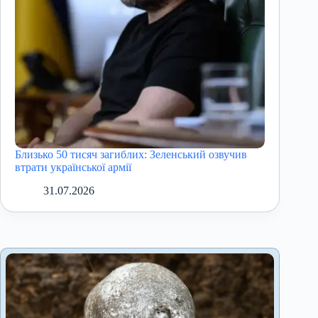
Близько 50 тисяч загиблих: Зеленський озвучив
втрати української армії
31.07.2026