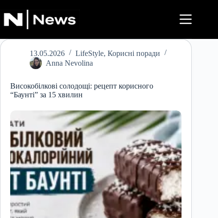
Перейти
до
вмісту
13.05.2026
LifeStyle
,
Корисні поради
Anna Nevolina
Високобілкові солодощі: рецепт корисного
“Баунті” за 15 хвилин