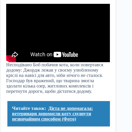
Несподівано Боб побачив кота, коли повертався
додому: Джордж лежав у своєму улюбленому
кріслі на навісі для авто, ніби нічого не сталося.
Господар був вражений, що тварина змогла
здолати кілька озер, житлових комплексів і
перетнути дороги, щоби дістатися додому.
Читайте також:
Дієта не допомагала:
ветеринари допомогли коту схуднути
незвичайним способом (Фото)