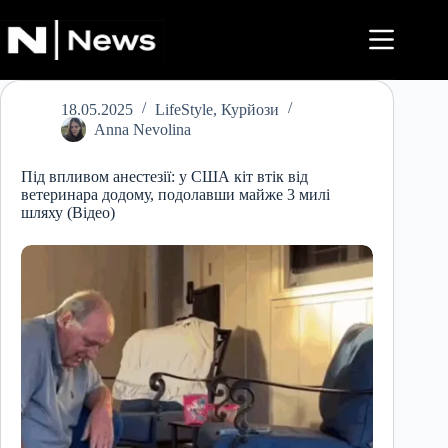
Перейти
до
вмісту
18.05.2025
LifeStyle
,
Курйози
Anna Nevolina
Під впливом анестезії: у США кіт втік від
ветеринара додому, подолавши майже 3 милі
шляху (Відео)