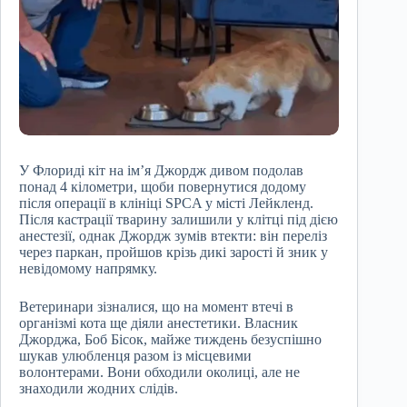
У Флориді кіт на ім’я Джордж дивом подолав
понад 4 кілометри, щоби повернутися додому
після операції в клініці SPCA у місті Лейкленд.
Після кастрації тварину залишили у клітці під дією
анестезії, однак Джордж зумів втекти: він переліз
через паркан, пройшов крізь дикі зарості й зник у
невідомому напрямку.
Ветеринари зізналися, що на момент втечі в
організмі кота ще діяли анестетики. Власник
Джорджа, Боб Бісок, майже тиждень безуспішно
шукав улюбленця разом із місцевими
волонтерами. Вони обходили околиці, але не
знаходили жодних слідів.