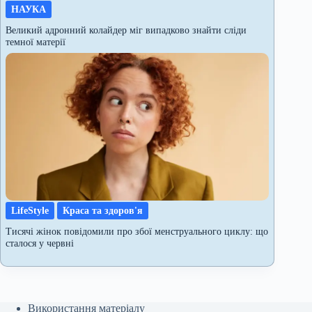
НАУКА
Великий адронний колайдер міг випадково знайти сліди
темної матерії
LifeStyle
Краса та здоров'я
Тисячі жінок повідомили про збої менструального циклу: що
сталося у червні
Використання матеріалу