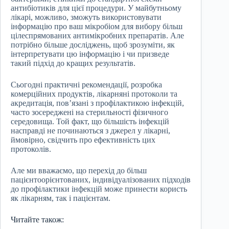
антибіотиків для цієї процедури. У майбутньому
лікарі, можливо, зможуть використовувати
інформацію про ваш мікробіом для вибору більш
цілеспрямованих антимікробних препаратів. Але
потрібно більше досліджень, щоб зрозуміти, як
інтерпретувати цю інформацію і чи призведе
такий підхід до кращих результатів.
Сьогодні практичні рекомендації, розробка
комерційних продуктів, лікарняні протоколи та
акредитація, пов’язані з профілактикою інфекцій,
часто зосереджені на стерильності фізичного
середовища. Той факт, що більшість інфекцій
насправді не починаються з джерел у лікарні,
ймовірно, свідчить про ефективність цих
протоколів.
Але ми вважаємо, що перехід до більш
пацієнтоорієнтованих, індивідуалізованих підходів
до профілактики інфекцій може принести користь
як лікарням, так і пацієнтам.
Читайте також: