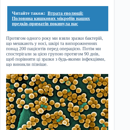
Читайте також:
Втрата еволюції:
Половина кишкових мікробів наших
предків-приматів покинула нас
Протягом одного року ми взяли зразки бактерій,
що мешкають у носі, шкірі та випорожненнях
понад 200 пацієнтів перед операцією. Потім ми
спостерігали за цією групою протягом 90 днів,
щоб порівняти ці зразки з будь-якими інфекціями,
що виникли пізніше.