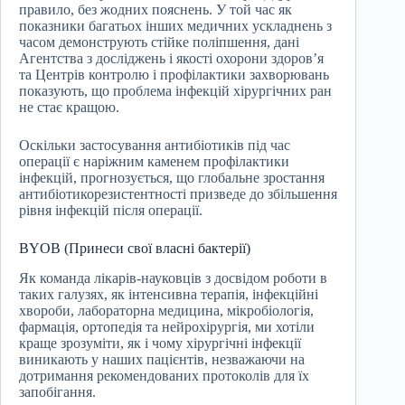
правило, без жодних пояснень. У той час як
показники багатьох інших медичних ускладнень з
часом демонструють стійке поліпшення, дані
Агентства з досліджень і якості охорони здоров’я
та Центрів контролю і профілактики захворювань
показують, що проблема інфекцій хірургічних ран
не стає кращою.
Оскільки застосування антибіотиків під час
операції є наріжним каменем профілактики
інфекцій, прогнозується, що глобальне зростання
антибіотикорезистентності призведе до збільшення
рівня інфекцій після операції.
BYOB (Принеси свої власні бактерії)
Як команда лікарів-науковців з досвідом роботи в
таких галузях, як інтенсивна терапія, інфекційні
хвороби, лабораторна медицина, мікробіологія,
фармація, ортопедія та нейрохірургія, ми хотіли
краще зрозуміти, як і чому хірургічні інфекції
виникають у наших пацієнтів, незважаючи на
дотримання рекомендованих протоколів для їх
запобігання.