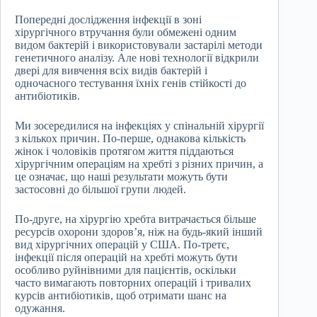
Попередні дослідження інфекції в зоні
хірургічного втручання були обмежені одним
видом бактерій і використовували застарілі методи
генетичного аналізу. Але нові технології відкрили
двері для вивчення всіх видів бактерій і
одночасного тестування їхніх генів стійкості до
антибіотиків.
Ми зосередилися на інфекціях у спінальній хірургії
з кількох причин. По-перше, однакова кількість
жінок і чоловіків протягом життя піддаються
хірургічним операціям на хребті з різних причин, а
це означає, що наші результати можуть бути
застосовні до більшої групи людей.
По-друге, на хірургію хребта витрачається більше
ресурсів охорони здоров’я, ніж на будь-який інший
вид хірургічних операцій у США. По-третє,
інфекції після операцій на хребті можуть бути
особливо руйнівними для пацієнтів, оскільки
часто вимагають повторних операцій і тривалих
курсів антибіотиків, щоб отримати шанс на
одужання.