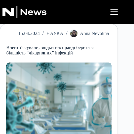
Перейти
до
вмісту
15.04.2024
НАУКА
Anna Nevolina
Вчені з’ясували, звідки насправді береться
більшість “лікарняних” інфекцій