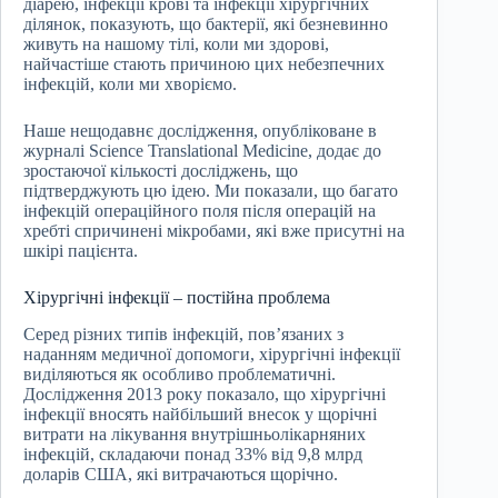
діарею, інфекції крові та інфекції хірургічних
ділянок, показують, що бактерії, які безневинно
живуть на нашому тілі, коли ми здорові,
найчастіше стають причиною цих небезпечних
інфекцій, коли ми хворіємо.
Наше нещодавнє дослідження, опубліковане в
журналі Science Translational Medicine, додає до
зростаючої кількості досліджень, що
підтверджують цю ідею. Ми показали, що багато
інфекцій операційного поля після операцій на
хребті спричинені мікробами, які вже присутні на
шкірі пацієнта.
Хірургічні інфекції – постійна проблема
Серед різних типів інфекцій, пов’язаних з
наданням медичної допомоги, хірургічні інфекції
виділяються як особливо проблематичні.
Дослідження 2013 року показало, що хірургічні
інфекції вносять найбільший внесок у щорічні
витрати на лікування внутрішньолікарняних
інфекцій, складаючи понад 33% від 9,8 млрд
доларів США, які витрачаються щорічно.