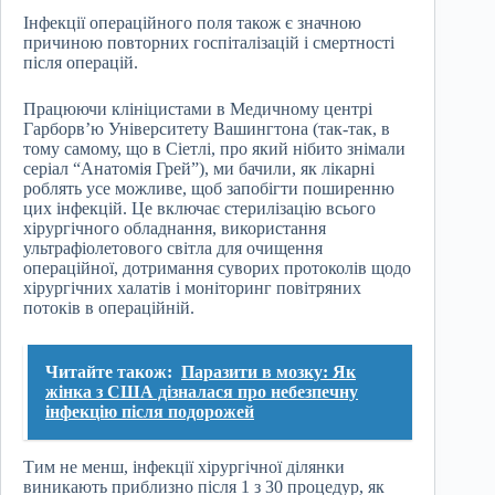
Інфекції операційного поля також є значною
причиною повторних госпіталізацій і смертності
після операцій.
Працюючи клініцистами в Медичному центрі
Гарборв’ю Університету Вашингтона (так-так, в
тому самому, що в Сіетлі, про який нібито знімали
серіал “Анатомія Грей”), ми бачили, як лікарні
роблять усе можливе, щоб запобігти поширенню
цих інфекцій. Це включає стерилізацію всього
хірургічного обладнання, використання
ультрафіолетового світла для очищення
операційної, дотримання суворих протоколів щодо
хірургічних халатів і моніторинг повітряних
потоків в операційній.
Читайте також:
Паразити в мозку: Як
жінка з США дізналася про небезпечну
інфекцію після подорожей
Тим не менш, інфекції хірургічної ділянки
виникають приблизно після 1 з 30 процедур, як