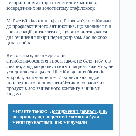
використанням старих генетичних методів,
зосереджених на золотистому стафілококу.
Майже 60 відсотків інфекцій також були стійкими
до профілактичного антибіотика, що вводився під
час операції, антисептика, що використовувався
для очищення шкіри перед розрізом, або до обох
цих засобів.
Виявляється, що джерело цієї
антибіотикорезистентності також не було набуте в
лікарні, а від мікробів, з якими пацієнт вже жив, не
усвідомлюючи цього. Ці стійкі до антибіотиків
мікроби, найімовірніше, з’явилися внаслідок
попереднього впливу антибіотиків, споживчих
продуктів або звичайного контакту з іншими
людьми.
Читайте також:
Дослідження давньої ДНК
розкриває, що шерстисті мамонти були
менш пухнастими, ніж ми думали