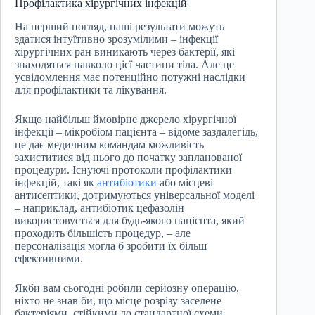
Профілактика хірургічних інфекцій
На перший погляд, наші результати можуть
здатися інтуїтивно зрозумілими – інфекції
хірургічних ран виникають через бактерії, які
знаходяться навколо цієї частини тіла. Але це
усвідомлення має потенційно потужні наслідки
для профілактики та лікування.
Якщо найбільш ймовірне джерело хірургічної
інфекції – мікробіом пацієнта – відоме заздалегідь,
це дає медичним командам можливість
захиститися від нього до початку запланованої
процедури. Існуючі протоколи профілактики
інфекцій, такі як
антибіотики
або місцеві
антисептики, дотримуються універсальної моделі
– наприклад, антибіотик цефазолін
використовується для будь-якого пацієнта, який
проходить більшість процедур, – але
персоналізація могла б зробити їх більш
ефективними.
Якби вам сьогодні робили серйозну операцію,
ніхто не знав би, що місце розрізу заселене
бактеріями, стійкими до стандартної схеми