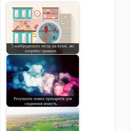
5 найбрудніших місць на кухні, які
потрібно тримати…
Результати нових препаратів для
схуднення можуть…