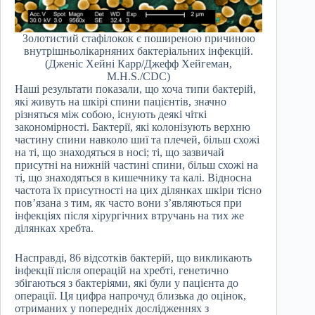
Золотистий стафілокок є поширеною причиною
внутрішньолікарняних бактеріальних інфекцій.
(Дженіс Хейні Карр/Джефф Хейгеман,
M.H.S./CDC)
Наші результати показали, що хоча типи бактерій,
які живуть на шкірі спини пацієнтів, значно
різняться між собою, існують деякі чіткі
закономірності. Бактерії, які колонізують верхню
частину спини навколо шиї та плечей, більш схожі
на ті, що знаходяться в носі; ті, що зазвичай
присутні на нижній частині спини, більш схожі на
ті, що знаходяться в кишечнику та калі. Відносна
частота їх присутності на цих ділянках шкіри тісно
пов’язана з тим, як часто вони з’являються при
інфекціях після хірургічних втручань на тих же
ділянках хребта.
Насправді, 86 відсотків бактерій, що викликають
інфекції після операцій на хребті, генетично
збігаються з бактеріями, які були у пацієнта до
операції. Ця цифра напрочуд близька до оцінок,
отриманих у попередніх дослідженнях з