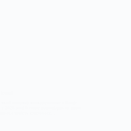
історії
 який напряму конкуруватиме з Range
 2026 році й стане відповіддю на зміну
яховики замість класичних…