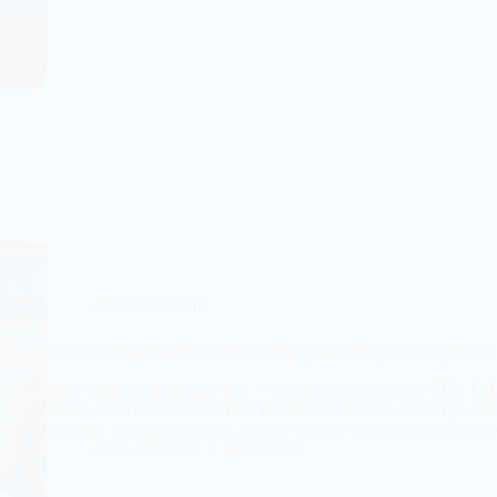
АВТОМОБІЛІ
Audi запускає найбільший і найдорожчий кросовер у своїй 
Audi готує новий флагман — великий трирядний SUV Q9,
Rover, Mercedes-Benz GLS і BMW X7. Модель дебютує вже у
попиту: заможні клієнти дедалі частіше обирають позашл
Anna Nevolina
20.04.2026