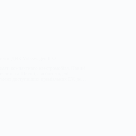
тримає ДНК Volkswagen ID.3
орматі компактного електромобіля. Новий
еччині та Швеції, а дебют моделі
сегмент доступніших преміальних EV, де…