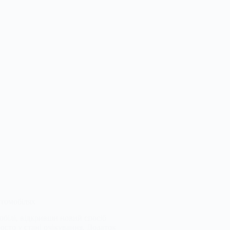
втомобілях
обілі, відкривши новий спосіб
осто у стані очікування. Додаток