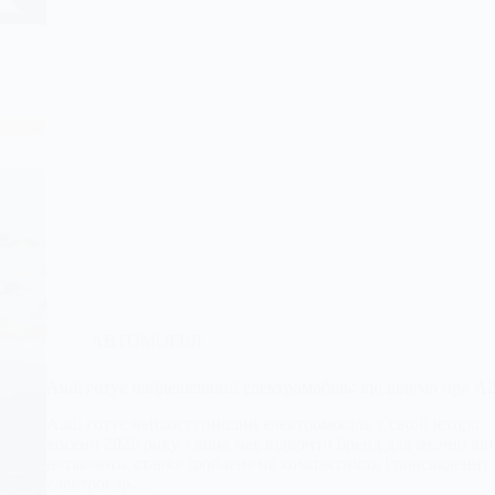
АВТОМОБІЛІ
Audi готує найдешевший електромобіль: що відомо про A2 
Audi готує найдоступніший електромобіль у своїй історії 
восени 2026 року, і вона має відкрити бренд для значно ши
натякають: ставка зроблена на компактність і повсякденну
електрокар…