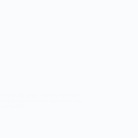
k e-tron 2025 року. Новинку помітили
я Audi вперше повністю відмовилась від
k e-tron 2025 —…