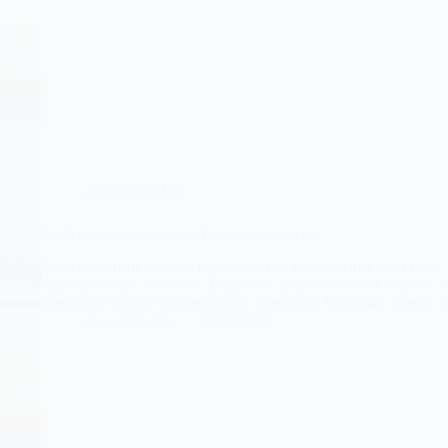
АВТОМОБІЛІ
Audi відмовляється від бюджетних авто
Audi офіційно згортaє виробництво компактних A1 і Q2 —
«доступному» сегменті. Водночас компанія готує заміну: н
фінальній стадії підготовки до прем’єри. Що саме зникає 
Anna Nevolina
28.04.2026