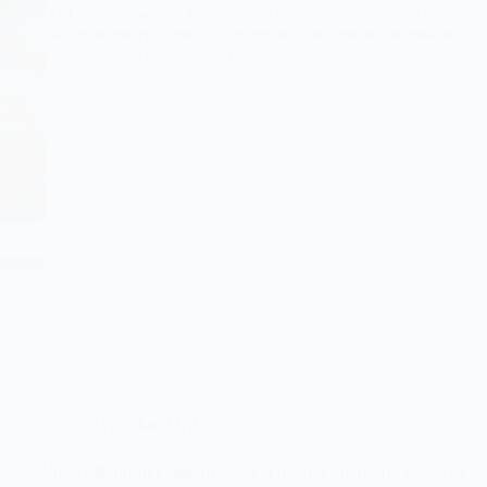
AirConsole вже доступний в інтегрованому Audi Application
багатокористувацькі та одиночні ігри безпосередньо на…
Anna Nevolina
11.08.2025
АВТОМОБІЛІ
Audi офіційно відмовилась від планів повністю перейти на