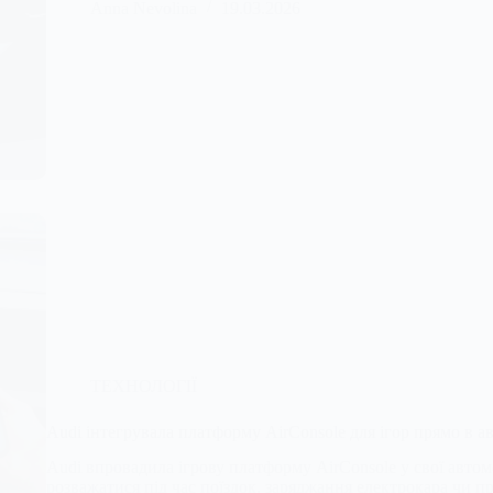
Anna Nevolina
19.03.2026
ТЕХНОЛОГІЇ
Audi інтегрувала платформу AirConsole для ігор прямо в а
Audi впровадила ігрову платформу AirConsole у свої автом
розважатися під час поїздок, заряджання електрокара чи пр