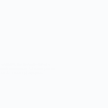
 моделей, які тримали бренд у
овий електрокар A2 e-tron уже на
Audi A1 і Audi Q2 офіційно…