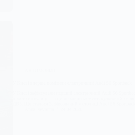
АВТОМОБІЛІ
У Києві вперше помітили електричний Audi S6 Sportback
У Києві зафіксували перший електричний Audi S6 Sportbac
просто на вулиці — і це знаковий момент: культова S-сері
ДВЗ. Що сталося Зафіксований у столиці Audi S6 Sportbac
Anna Nevolina
24.04.2026