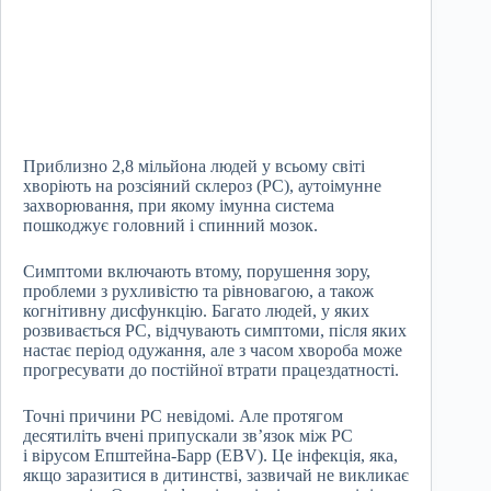
Приблизно 2,8 мільйона людей у ​​всьому світі
хворіють на розсіяний склероз (РС), аутоімунне
захворювання, при якому імунна система
пошкоджує головний і спинний мозок.
Симптоми включають втому, порушення зору,
проблеми з рухливістю та рівновагою, а також
когнітивну дисфункцію. Багато людей, у яких
розвивається РС, відчувають симптоми, після яких
настає період одужання, але з часом хвороба може
прогресувати до постійної втрати працездатності.
Точні причини РС невідомі. Але протягом
десятиліть вчені припускали зв’язок між РС
і вірусом Епштейна-Барр (EBV). Це інфекція, яка,
якщо заразитися в дитинстві, зазвичай не викликає