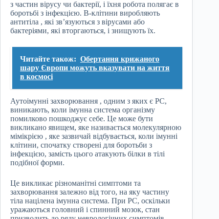
з частин вірусу чи бактерії, і їхня робота полягає в
боротьбі з інфекцією. В-клітини виробляють
антитіла , які зв’язуються з вірусами або
бактеріями, які вторгаються, і знищують їх.
Читайте також:
Обертання крижаного
шару Європи можуть вказувати на життя
в космосі
Аутоімунні захворювання , одним з яких є РС,
виникають, коли імунна система організму
помилково пошкоджує себе. Це може бути
викликано явищем, яке називається молекулярною
мімікрією , яке зазвичай відбувається, коли імунні
клітини, спочатку створені для боротьби з
інфекцією, замість цього атакують білки в тілі
подібної форми.
Це викликає різноманітні симптоми та
захворювання залежно від того, на яку частину
тіла націлена імунна система. При РС, оскільки
уражаються головний і спинний мозок, стан
призводить до ряду неврологічних симптомів.