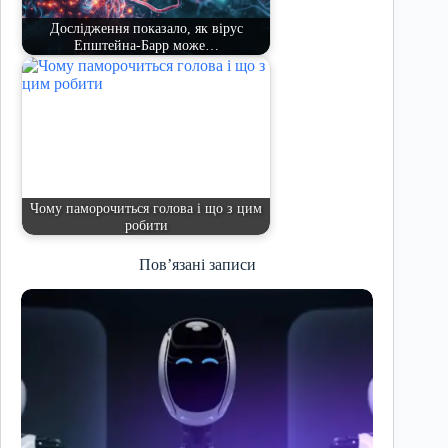
Дослідження показало, як вірус
Епштейна-Барр може…
Чому паморочиться голова і що з цим
робити
Пов’язані записи