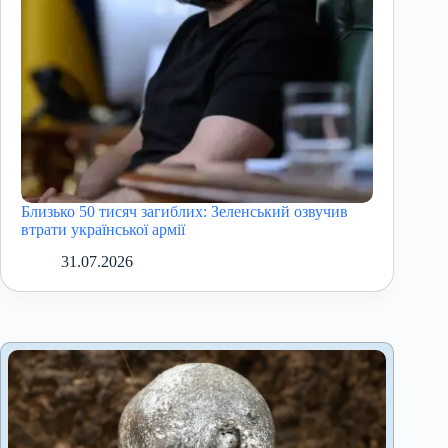
Близько 50 тисяч загиблих: Зеленський озвучив
втрати української армії
31.07.2026