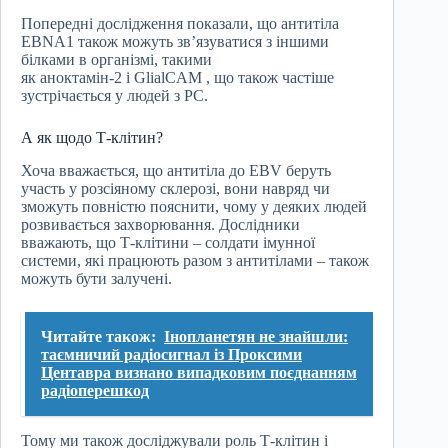
Попередні дослідження показали, що антитіла
EBNA1 також можуть зв’язуватися з іншими
білками в організмі, такими
як аноктамін-2 і GlialCAM , що також частіше
зустрічається у людей з РС.
А як щодо Т-клітин?
Хоча вважається, що антитіла до EBV беруть
участь у розсіяному склерозі, вони навряд чи
зможуть повністю пояснити, чому у деяких людей
розвивається захворювання. Дослідники
вважають, що Т-клітини – солдати імунної
системи, які працюють разом з антитілами – також
можуть бути залучені.
Читайте також:
Інопланетян не знайшли:
таємничий радіосигнал із Проксими
Центавра визнано випадковим поєднанням
радіоперешкод
Тому ми також досліджували роль Т-клітин і