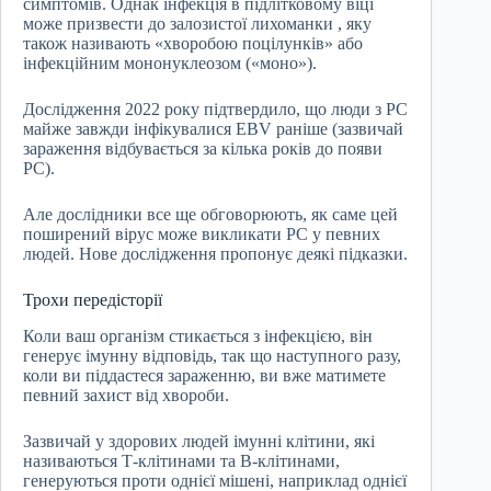
симптомів. Однак інфекція в підлітковому віці
може призвести до залозистої лихоманки , яку
також називають «хворобою поцілунків» або
інфекційним мононуклеозом («моно»).
Дослідження 2022 року підтвердило, що люди з РС
майже завжди інфікувалися EBV раніше (зазвичай
зараження відбувається за кілька років до появи
РС).
Але дослідники все ще обговорюють, як саме цей
поширений вірус може викликати РС у певних
людей. Нове дослідження пропонує деякі підказки.
Трохи передісторії
Коли ваш організм стикається з інфекцією, він
генерує імунну відповідь, так що наступного разу,
коли ви піддастеся зараженню, ви вже матимете
певний захист від хвороби.
Зазвичай у здорових людей імунні клітини, які
називаються Т-клітинами та В-клітинами,
генеруються проти однієї мішені, наприклад однієї