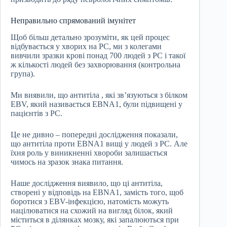
Неправильно спрямований імунітет
Щоб більш детально зрозуміти, як цей процес
відбувається у хворих на РС, ми з колегами
вивчили зразки крові понад 700 людей з РС і такої
ж кількості людей без захворювання (контрольна
група).
Ми виявили, що антитіла , які зв’язуються з білком
EBV, який називається EBNA1, були підвищені у
пацієнтів з РС.
Це не дивно – попередні дослідження показали,
що антитіла проти EBNA1 вищі у людей з РС. Але
їхня роль у виникненні хвороби залишається
чимось на зразок знака питання.
Наше дослідження виявило, що ці антитіла,
створені у відповідь на EBNA1, замість того, щоб
боротися з EBV-інфекцією, натомість можуть
націлюватися на схожий на вигляд білок, який
міститься в ділянках мозку, які запалюються при