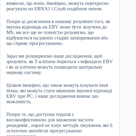
виявили, що вони, ймовірно, можуть перехресно
реагувати на EBNA1 і Cryab подібним чином.
Попри ці досягнення в нашому розумінні того, як
імунна відповідь на EBV може бути залучена до
MS, ми все ще не повністю розуміємо, що
відбувається на ранніх стадіях захворювання або
що сприяє прогресуванню.
Зараз ми розширюємо наше дослідження, щоб
зрозуміти, як Т-клітини борються з інфекцією EBV
і як ці клітини можуть пошкодити центральну
нервову систему.
Цілком імовірно, що також можуть існувати інші
білки, які можуть стати мішенню імунної відповіді
EBV при РС, і наше дослідження вивчає цю
можливість.
Попри те, що доступна терапія є
високоефективною для зниження частоти
рецидивів , наразі не існує методів лікування, які б
остаточно запобігли прогресуванню