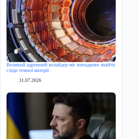
Великий адронний колайдер міг випадково знайти
сліди темної матерії
31.07.2026