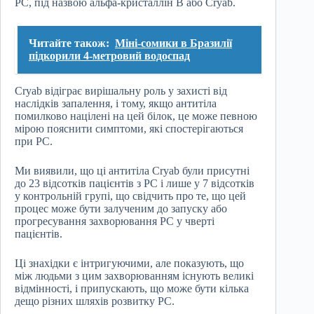
РС, під назвою альфа-кристаллін B або Cryab.
Читайте також:
Міні-сомики в Бразилії
підкорили 4-метровий водоспад
Cryab відіграє вирішальну роль у захисті від
наслідків запалення, і тому, якщо антитіла
помилково націлені на цей білок, це може певною
мірою пояснити симптоми, які спостерігаються
при РС.
Ми виявили, що ці антитіла Cryab були присутні
до 23 відсотків пацієнтів з РС і лише у 7 відсотків
у контрольній групі, що свідчить про те, що цей
процес може бути залученим до запуску або
прогресування захворювання РС у чверті
пацієнтів.
Ці знахідки є інтригуючими, але показують, що
між людьми з цим захворюванням існують великі
відмінності, і припускають, що може бути кілька
дещо різних шляхів розвитку РС.