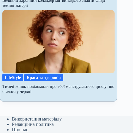
Великий адронний колайдер міг випадково знайти сліди
темної матерії
LifeStyle
Краса та здоров'я
Тисячі жінок повідомили про збої менструального циклу: що
сталося у червні
Використання матеріалу
Редакційна політика
Про нас