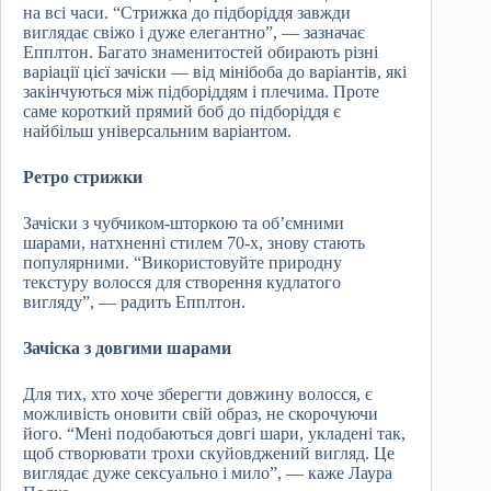
на всі часи. “Стрижка до підборіддя завжди
виглядає свіжо і дуже елегантно”, — зазначає
Епплтон. Багато знаменитостей обирають різні
варіації цієї зачіски — від мінібоба до варіантів, які
закінчуються між підборіддям і плечима. Проте
саме короткий прямий боб до підборіддя є
найбільш універсальним варіантом.
Ретро стрижки
Зачіски з чубчиком-шторкою та об’ємними
шарами, натхненні стилем 70-х, знову стають
популярними. “Використовуйте природну
текстуру волосся для створення кудлатого
вигляду”, — радить Епплтон.
Зачіска з довгими шарами
Для тих, хто хоче зберегти довжину волосся, є
можливість оновити свій образ, не скорочуючи
його. “Мені подобаються довгі шари, укладені так,
щоб створювати трохи скуйовджений вигляд. Це
виглядає дуже сексуально і мило”, — каже Лаура