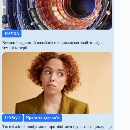
НАУКА
Великий адронний колайдер міг випадково знайти сліди
темної матерії
LifeStyle
Краса та здоров'я
Тисячі жінок повідомили про збої менструального циклу: що