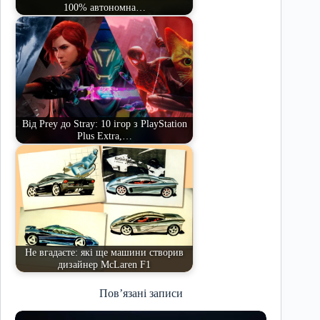
100% автономна…
Від Prey до Stray: 10 ігор з PlayStation
Plus Extra,…
Не вгадаєте: які ще машини створив
дизайнер McLaren F1
Пов’язані записи