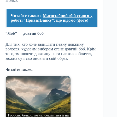
Полко.
Читайте також:
Масштабний збій стався у
роботі “ПриватБанку”: що відомо (фото)
“Лоб” — довгий боб
Для тих, хто хоче залишити певну довжину
волосся, чудовим вибором стане довгий боб. Крім
того, змінюючи довжину пасм навколо обличчя,
можна суттєво оновити свій образ.
Читайте також:
Fooocus: безкоштовна, безлімітна й на