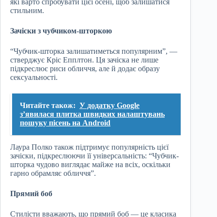
які варто спробувати цієї осені, щоб залишатися
стильним.
Зачіски з чубчиком-шторкою
“Чубчик-шторка залишатиметься популярним”, —
стверджує Кріс Епплтон. Ця зачіска не лише
підкреслює риси обличчя, але й додає образу
сексуальності.
Читайте також:
У додатку Google
з’явилася плитка швидких налаштувань
пошуку пісень на Android
Лаура Полко також підтримує популярність цієї
зачіски, підкреслюючи її універсальність: “Чубчик-
шторка чудово виглядає майже на всіх, оскільки
гарно обрамляє обличчя”.
Прямий боб
Стилісти вважають, що прямий боб — це класика