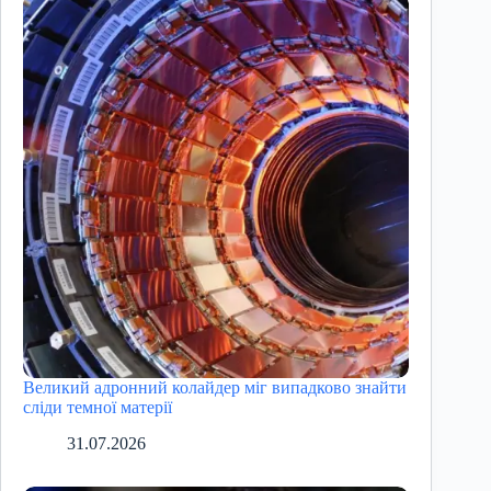
Великий адронний колайдер міг випадково знайти
сліди темної матерії
31.07.2026