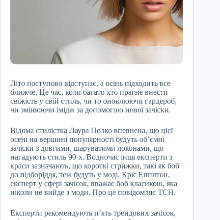
Літо поступово відступає, а осінь підходить все
ближче. Це час, коли багато хто прагне внести
свіжість у свій стиль, чи то оновлюючи гардероб,
чи змінюючи імідж за допомогою нової зачіски.
Відома стилістка Лаура Полко впевнена, що цієї
осені на вершині популярності будуть об’ємні
зачіски з довгими, шаруватими локонами, що
нагадують стиль 90-х. Водночас інші експерти з
краси зазначають, що короткі стрижки, такі як боб
до підборіддя, теж будуть у моді. Кріс Епплтон,
експерт у сфері зачісок, вважає боб класикою, яка
ніколи не вийде з моди. Про це повідомляє ТСН.
Експерти рекомендують п’ять трендових зачісок,