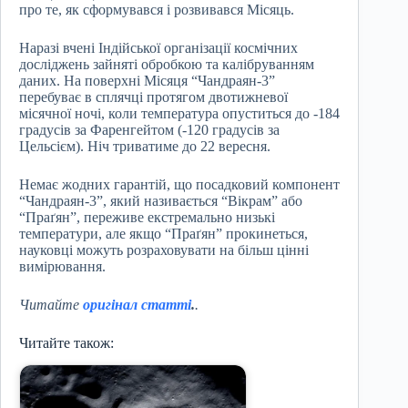
про те, як сформувався і розвивався Місяць.
Наразі вчені Індійської організації космічних
досліджень зайняті обробкою та калібруванням
даних. На поверхні Місяця “Чандраян-3”
перебуває в сплячці протягом двотижневої
місячної ночі, коли температура опуститься до -184
градусів за Фаренгейтом (-120 градусів за
Цельсієм). Ніч триватиме до 22 вересня.
Немає жодних гарантій, що посадковий компонент
“Чандраян-3”, який називається “Вікрам” або
“Праґян”, переживе екстремально низькі
температури, але якщо “Праґян” прокинеться,
науковці можуть розраховувати на більш цінні
вимірювання.
Читайте
оригінал статті
.
.
Читайте також: