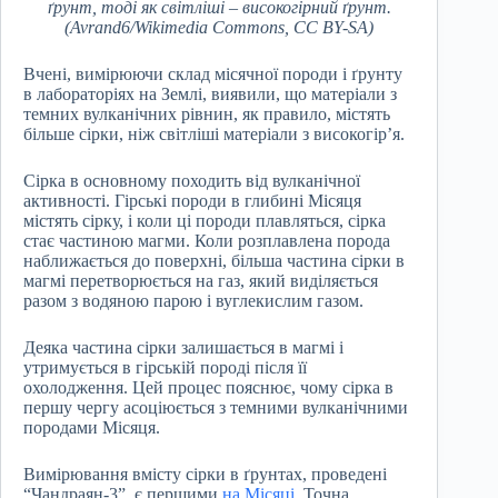
ґрунт, тоді як світліші – високогірний ґрунт.
(Avrand6/Wikimedia Commons, CC BY-SA)
Вчені, вимірюючи склад місячної породи і ґрунту
в лабораторіях на Землі, виявили, що матеріали з
темних вулканічних рівнин, як правило, містять
більше сірки, ніж світліші матеріали з високогір’я.
Сірка в основному походить від вулканічної
активності. Гірські породи в глибині Місяця
містять сірку, і коли ці породи плавляться, сірка
стає частиною магми. Коли розплавлена порода
наближається до поверхні, більша частина сірки в
магмі перетворюється на газ, який виділяється
разом з водяною парою і вуглекислим газом.
Деяка частина сірки залишається в магмі і
утримується в гірській породі після її
охолодження. Цей процес пояснює, чому сірка в
першу чергу асоціюється з темними вулканічними
породами Місяця.
Вимірювання вмісту сірки в ґрунтах, проведені
“Чандраян-3”, є першими
на Місяці
. Точна