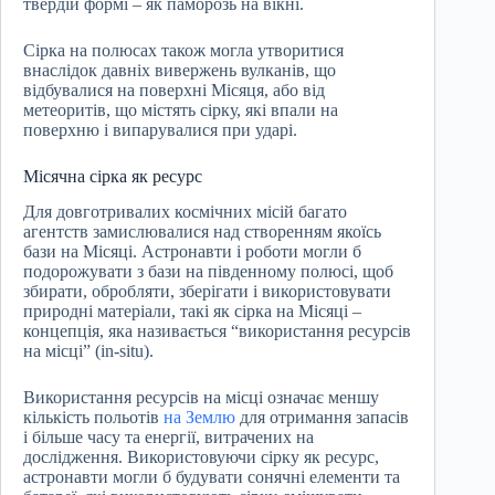
твердій формі – як паморозь на вікні.
Сірка на полюсах також могла утворитися
внаслідок давніх вивержень вулканів, що
відбувалися на поверхні Місяця, або від
метеоритів, що містять сірку, які впали на
поверхню і випарувалися при ударі.
Місячна сірка як ресурс
Для довготривалих космічних місій багато
агентств замислювалися над створенням якоїсь
бази на Місяці. Астронавти і роботи могли б
подорожувати з бази на південному полюсі, щоб
збирати, обробляти, зберігати і використовувати
природні матеріали, такі як сірка на Місяці –
концепція, яка називається “використання ресурсів
на місці” (in-situ).
Використання ресурсів на місці означає меншу
кількість польотів
на Землю
для отримання запасів
і більше часу та енергії, витрачених на
дослідження. Використовуючи сірку як ресурс,
астронавти могли б будувати сонячні елементи та