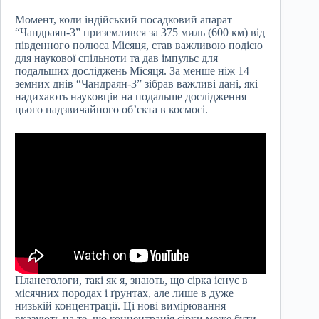
Момент, коли індійський посадковий апарат
“Чандраян-3” приземлився за 375 миль (600 км) від
південного полюса Місяця, став важливою подією
для наукової спільноти та дав імпульс для
подальших досліджень Місяця. За менше ніж 14
земних днів “Чандраян-3” зібрав важливі дані, які
надихають науковців на подальше дослідження
цього надзвичайного об’єкта в космосі.
Планетологи, такі як я, знають, що сірка існує в
місячних породах і ґрунтах, але лише в дуже
низькій концентрації. Ці нові вимірювання
вказують на те, що концентрація сірки може бути