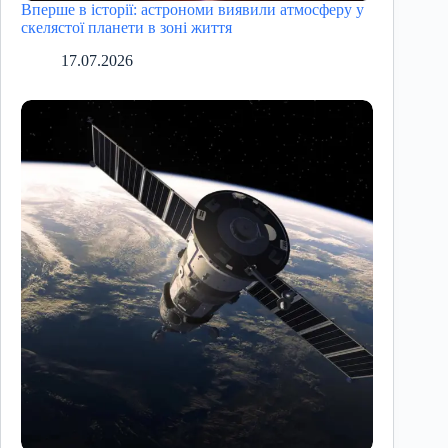
Вперше в історії: астрономи виявили атмосферу у
скелястої планети в зоні життя
17.07.2026