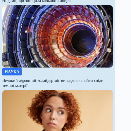
епідемії, що знищила мільйони людей
НАУКА
Великий адронний колайдер міг випадково знайти сліди
темної матерії