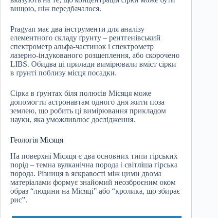
вищою, ніж передбачалося.
Pragyan має два інструменти для аналізу
елементного складу ґрунту – рентгенівський
спектрометр альфа-частинок і спектрометр
лазерно-індукованого розщеплення, або скорочено
LIBS. Обидва ці прилади вимірювали вміст сірки
в ґрунті поблизу місця посадки.
Сірка в ґрунтах біля полюсів Місяця може
допомогти астронавтам одного дня жити поза
землею, що робить ці вимірювання прикладом
науки, яка уможливлює дослідження.
Геологія Місяця
На поверхні Місяця є два основних типи гірських
порід – темна вулканічна порода і світліша гірська
порода. Різниця в яскравості між цими двома
матеріалами формує знайомий неозброєним оком
образ “людини на Місяці” або “кролика, що збирає
рис”.