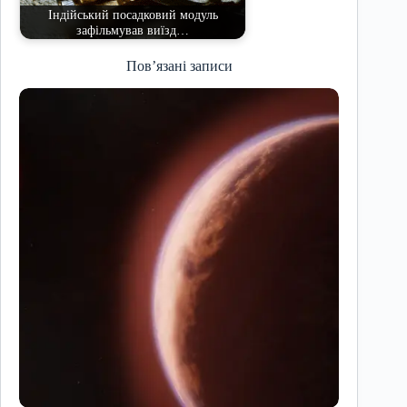
Індійський посадковий модуль
зафільмував виїзд…
Пов’язані записи