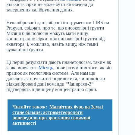
кількість сірки не може бути визначена до
завершення калібрування даних.
Некалібровані дані, зібрані інструментом LIBS на
Pragyan, свідчать про те, що високогірні ґрунти
Місяця біля полюсів можуть мати вищу
концентрацію сірки, ніж високогірні ґрунти від
екватора, і, можливо, навіть вищу, ніж темні
вулканічні ґрунти.
Ці перші результати дають планетологам, таким як
я, які вивчають
Місяць
, нове розуміння того, як він
працює як геологічна система. Але нам ще
доведеться почекати і подивитися, чи повністю
відкалібровані дані команди “Чандраян-3”
підтвердять підвищену концентрацію сірки.
Читайте також:
Магнітних бурь на Землі
стане більше: астрометеорологи
попередили про зростання сонячної
активності