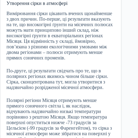
Утворення сірки в атмосфері
Вимірювання сірки цікавить вчених щонайменше
з двох причин. По-перше, ці результати вказують
на те, що високогірні ґрунти на місячних полюсах
можуть мати принципово інший склад, ніж
високогірні ґрунти в екваторіальних регіонах
Місяця. Ця відмінність у складі, ймовірно,
пов’язана з різними екологічними умовами між
двома регіонами – полюси отримують менше
прямих сонячних променів.
По-друге, ці результати свідчать про те, що в
полярних регіонах якимось чином більше сірки.
Сірка, сконцентрована тут, могла утворитися з
надзвичайно розрідженої місячної атмосфери.
Полярні регіони Місяця отримують менше
прямого сонячного світла і, як наслідок,
відчувають надзвичайно низькі температури
порівняно з рештою Місяця. Якщо температура
поверхні опуститься нижче -73 градусів за
Цельсієм (-99 градусів за Фаренгейтом), то сірка з
місячної атмосфери може зібратися на поверхні у