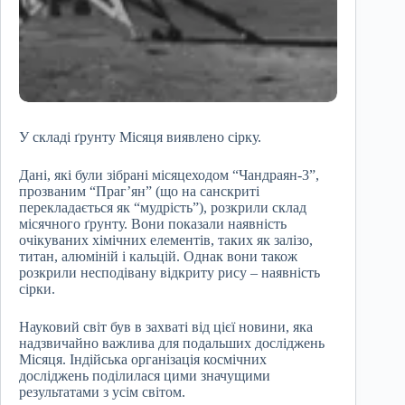
У складі ґрунту Місяця виявлено сірку.
Дані, які були зібрані місяцеходом “Чандраян-3”,
прозваним “Праг’ян” (що на санскриті
перекладається як “мудрість”), розкрили склад
місячного ґрунту. Вони показали наявність
очікуваних хімічних елементів, таких як залізо,
титан, алюміній і кальцій. Однак вони також
розкрили несподівану відкриту рису – наявність
сірки.
Науковий світ був в захваті від цієї новини, яка
надзвичайно важлива для подальших досліджень
Місяця. Індійська організація космічних
досліджень поділилася цими значущими
результатами з усім світом.