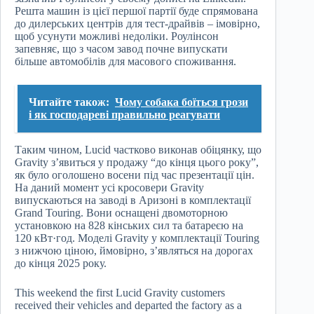
Решта машин із цієї першої партії буде спрямована
до дилерських центрів для тест-драйвів – імовірно,
щоб усунути можливі недоліки. Роулінсон
запевняє, що з часом завод почне випускати
більше автомобілів для масового споживання.
Читайте також:
Чому собака боїться грози
і як господареві правильно реагувати
Таким чином, Lucid частково виконав обіцянку, що
Gravity з’явиться у продажу “до кінця цього року”,
як було оголошено восени під час презентації цін.
На даний момент усі кросовери Gravity
випускаються на заводі в Аризоні в комплектації
Grand Touring. Вони оснащені двомоторною
установкою на 828 кінських сил та батареєю на
120 кВт·год. Моделі Gravity у комплектації Touring
з нижчою ціною, ймовірно, з’являться на дорогах
до кінця 2025 року.
This weekend the first Lucid Gravity customers
received their vehicles and departed the factory as a