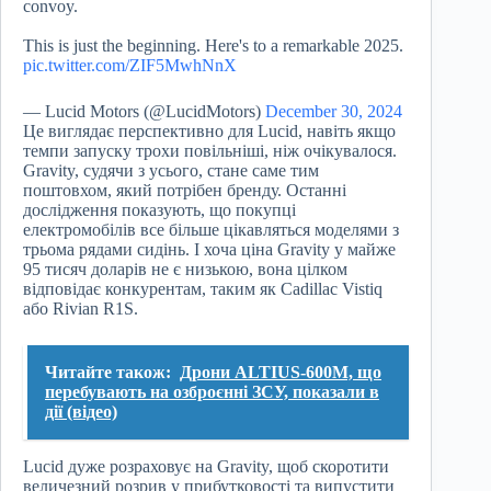
convoy.
This is just the beginning. Here's to a remarkable 2025.
pic.twitter.com/ZIF5MwhNnX
— Lucid Motors (@LucidMotors)
December 30, 2024
Це виглядає перспективно для Lucid, навіть якщо
темпи запуску трохи повільніші, ніж очікувалося.
Gravity, судячи з усього, стане саме тим
поштовхом, який потрібен бренду. Останні
дослідження показують, що покупці
електромобілів все більше цікавляться моделями з
трьома рядами сидінь. І хоча ціна Gravity у майже
95 тисяч доларів не є низькою, вона цілком
відповідає конкурентам, таким як Cadillac Vistiq
або Rivian R1S.
Читайте також:
Дрони ALTIUS-600M, що
перебувають на озброєнні ЗСУ, показали в
дії (відео)
Lucid дуже розраховує на Gravity, щоб скоротити
величезний розрив у прибутковості та випустити