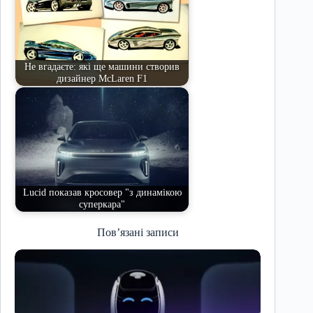
Не вгадаєте: які ще машини створив
дизайнер McLaren F1
Lucid показав кросовер "з динамікою
суперкара"
Пов’язані записи