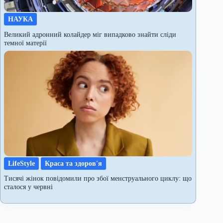
НАУКА
Великий адронний колайдер міг випадково знайти сліди
темної матерії
LifeStyle
Краса та здоров'я
Тисячі жінок повідомили про збої менструального циклу: що
сталося у червні