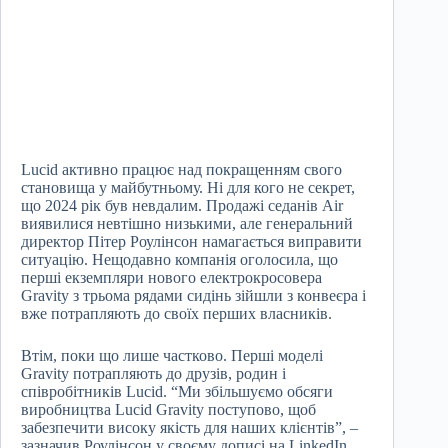
Lucid активно працює над покращенням свого
становища у майбутньому. Ні для кого не секрет,
що 2024 рік був невдалим. Продажі седанів Air
виявилися невтішно низькими, але генеральний
директор Пітер Роулінсон намагається виправити
ситуацію. Нещодавно компанія оголосила, що
перші екземпляри нового електрокросовера
Gravity з трьома рядами сидінь зійшли з конвеєра і
вже потрапляють до своїх перших власників.
Втім, поки що лише частково. Перші моделі
Gravity потрапляють до друзів, родин і
співробітників Lucid. “Ми збільшуємо обсяги
виробництва Lucid Gravity поступово, щоб
забезпечити високу якість для наших клієнтів”, –
зазначив Роулінсон у своєму дописі на LinkedIn.