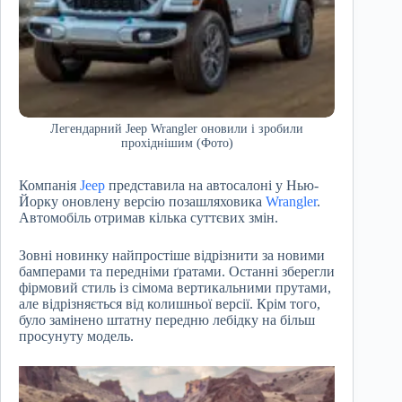
Легендарний Jeep Wrangler оновили і зробили
прохіднішим (Фото)
Компанія
Jeep
представила на автосалоні у Нью-
Йорку оновлену версію позашляховика
Wrangler
.
Автомобіль отримав кілька суттєвих змін.
Зовні новинку найпростіше відрізнити за новими
бамперами та передніми ґратами. Останні зберегли
фірмовий стиль із сімома вертикальними прутами,
але відрізняється від колишньої версії. Крім того,
було замінено штатну передню лебідку на більш
просунуту модель.