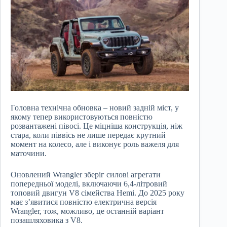
Головна технічна обновка – новий задній міст, у
якому тепер використовуються повністю
розвантажені півосі. Це міцніша конструкція, ніж
стара, коли піввісь не лише передає крутний
момент на колесо, але і виконує роль важеля для
маточини.
Оновлений Wrangler зберіг силові агрегати
попередньої моделі, включаючи 6,4-літровий
топовий двигун V8 сімейства Hemi. До 2025 року
має з’явитися повністю електрична версія
Wrangler, тож, можливо, це останній варіант
позашляховика з V8.