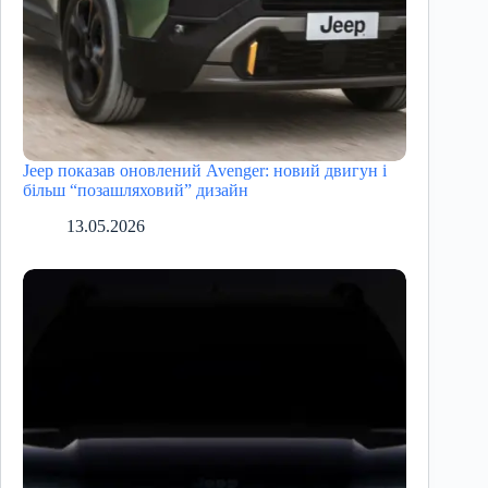
Jeep показав оновлений Avenger: новий двигун і
більш “позашляховий” дизайн
13.05.2026