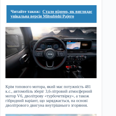
Читайте також:
Стало відомо, як виглядає
унікальна версія Mitsubishi Pajero
Крім топового мотора, який має потужність 481
к.с., автомобіль зберіг 3,6-літровий атмосферний
мотор V6, дволітрову «турбочетвірку», а також
гібридний варіант, що заряджається, на основі
дволітрового двигуна внутрішнього згоряння.