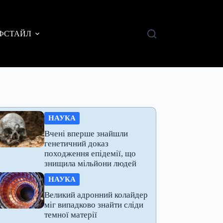
ФСТАЙЛ
НАУКА
Вчені вперше знайшли
генетичний доказ
походження епідемії, що
знищила мільйони людей
НАУКА
Великий адронний колайдер
міг випадково знайти сліди
темної матерії