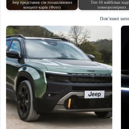
Jeep представив сім позашляхових
Топ-10 найбільш над
концепт-карів (Фото)
повнорозмірних
Пов’язані зап