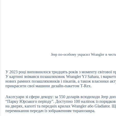
Jeep по-особому украсил Wrangler в чес
У 2023 році виповнилося тридцять років з моменту світової 
У картині знімався позашляховик Wrangler YJ Sahara, і марке
нових рамних позашляховиків і пікапів, а також власники актуа
прикрасити свої машини дизайн-пакетом T-Rex.
Аксесуари зі сфери декору: за 550 доларів всюдиходи Jeep 
“Парку Юрського періоду”. Доступно 100 наліпок із порядков
на дверях, капоті та передніх крилах Wrangler або Gladiator.
перемикання передач із зображенням тиранозавра.