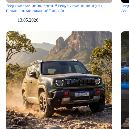
Jeep показав оновлений Avenger: новий двигун і
Jee
більш “позашляховий” дизайн
Ave
13.05.2026