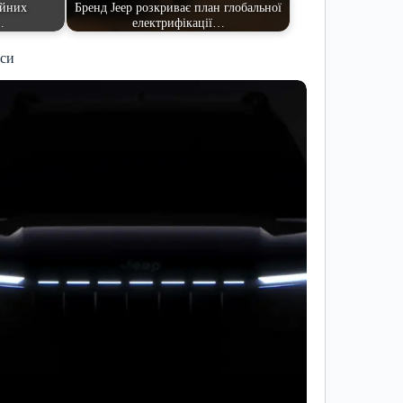
ійних
Бренд Jeep розкриває план глобальної
…
електрифікації…
иси