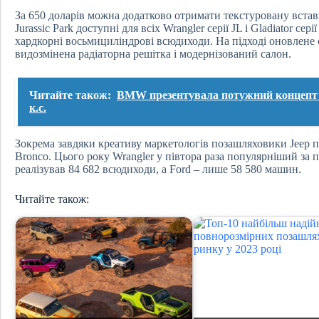
За 650 доларів можна додатково отримати текстуровану встав
Jurassic Park доступні для всіх Wrangler серії JL і Gladiator се
хардкорні восьмициліндрові всюдиходи. На підході оновлене сі
видозмінена радіаторна решітка і модернізований салон.
Читайте також:
BMW презентувала потужний концепт с
к.с.
Зокрема завдяки креативу маркетологів позашляховики Jeep 
Bronco. Цього року Wrangler у півтора раза популярніший за п
реалізував 84 682 всюдиходи, а Ford – лише 58 580 машин.
Читайте також: