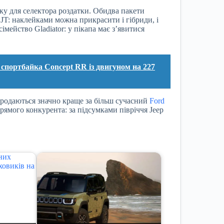
ку для селектора роздатки. Обидва пакети
рії JT: наклейками можна прикрасити і гібриди, і
мейство Gladiator: у пікапа має з’явитися
портбайка Concept RR із двигуном на 227
продаються значно краще за більш сучасний
Ford
рямого конкурента: за підсумками півріччя Jeep