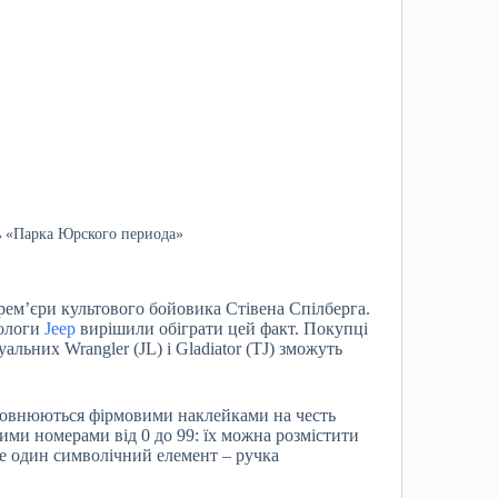
ть «Парка Юрского периода»
прем’єри культового бойовика Стівена Спілберга.
тологи
Jeep
вирішили обіграти цей факт. Покупці
льних Wrangler (JL) і Gladiator (TJ) зможуть
доповнюються фірмовими наклейками на честь
ими номерами від 0 до 99: їх можна розмістити
 Ще один символічний елемент – ручка