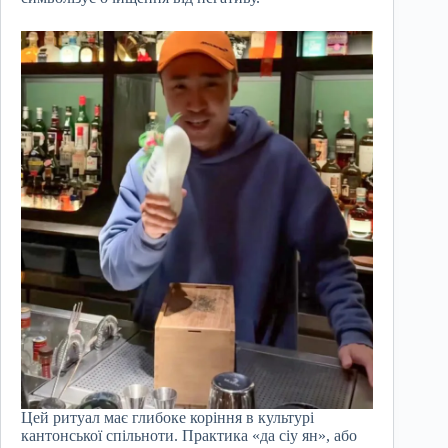
Цей ритуал має глибоке коріння в культурі
кантонської спільноти. Практика «да сіу ян», або