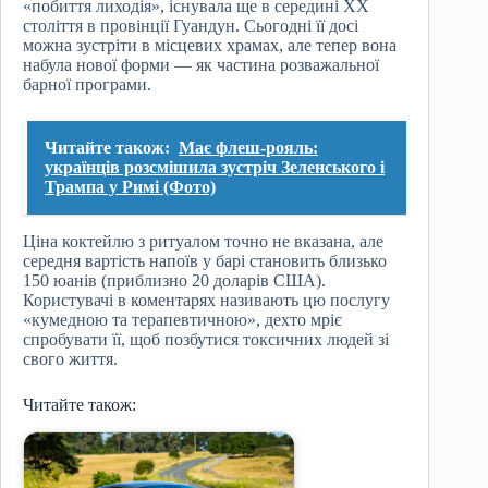
«побиття лиходія», існувала ще в середині XX
століття в провінції Гуандун. Сьогодні її досі
можна зустріти в місцевих храмах, але тепер вона
набула нової форми — як частина розважальної
барної програми.
Читайте також:
Має флеш-рояль:
українців розсмішила зустріч Зеленського і
Трампа у Римі (Фото)
Ціна коктейлю з ритуалом точно не вказана, але
середня вартість напоїв у барі становить близько
150 юанів (приблизно 20 доларів США).
Користувачі в коментарях називають цю послугу
«кумедною та терапевтичною», дехто мріє
спробувати її, щоб позбутися токсичних людей зі
свого життя.
Читайте також: