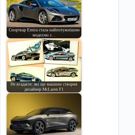
Спорткар Emira стала найпотужнішою
моделлю з…
Не вгадаєте: які ще машини створив
дизайнер McLaren F1