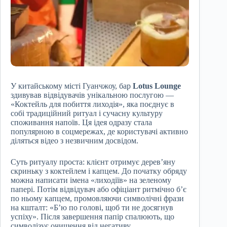
У китайському місті Гуанчжоу, бар
Lotus Lounge
здивував відвідувачів унікальною послугою —
«Коктейль для побиття лиходія», яка поєднує в
собі традиційний ритуал і сучасну культуру
споживання напоїв. Ця ідея одразу стала
популярною в соцмережах, де користувачі активно
діляться відео з незвичним досвідом.
Суть ритуалу проста: клієнт отримує дерев’яну
скриньку з коктейлем і капцем. До початку обряду
можна написати імена «лиходіїв» на зеленому
папері. Потім відвідувач або офіціант ритмічно б’є
по ньому капцем, промовляючи символічні фрази
на кшталт: «Б’ю по голові, щоб ти не досягнув
успіху». Після завершення папір спалюють, що
символізує очищення від негативу.