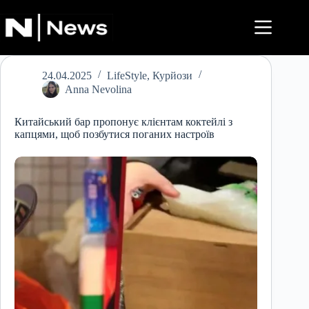
Перейти
до
вмісту
24.04.2025
LifeStyle
,
Курйози
Anna Nevolina
Китайський бар пропонує клієнтам коктейлі з
капцями, щоб позбутися поганих настроїв