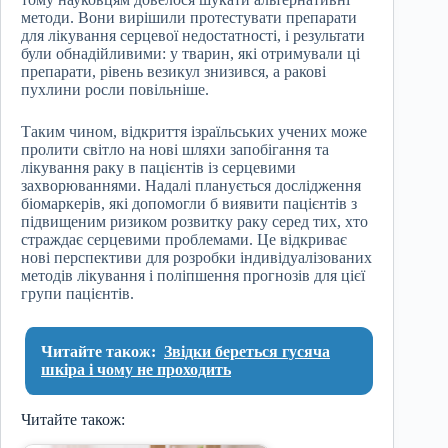
методи. Вони вирішили протестувати препарати
для лікування серцевої недостатності, і результати
були обнадійливими: у тварин, які отримували ці
препарати, рівень везикул знизився, а ракові
пухлини росли повільніше.
Таким чином, відкриття ізраїльських учених може
пролити світло на нові шляхи запобігання та
лікування раку в пацієнтів із серцевими
захворюваннями. Надалі планується дослідження
біомаркерів, які допомогли б виявити пацієнтів з
підвищеним ризиком розвитку раку серед тих, хто
страждає серцевими проблемами. Це відкриває
нові перспективи для розробки індивідуалізованих
методів лікування і поліпшення прогнозів для цієї
групи пацієнтів.
Читайте також:
Звідки береться гусяча
шкіра і чому не проходить
Читайте також: