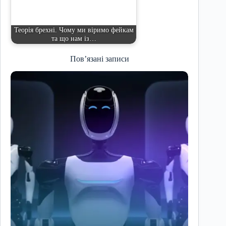
Теорія брехні. Чому ми віримо фейкам
та що нам із…
Пов’язані записи