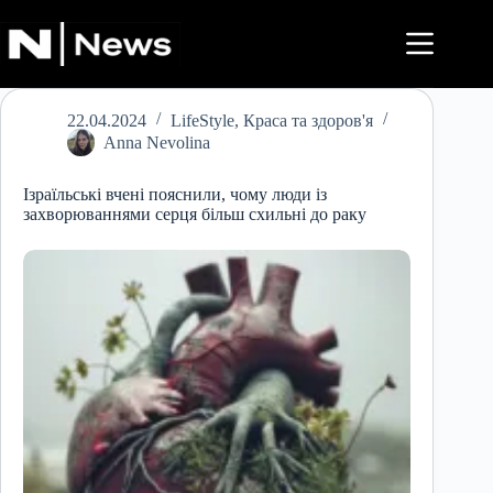
Перейти
до
вмісту
22.04.2024
LifeStyle
,
Краса та здоров'я
Anna Nevolina
Ізраїльські вчені пояснили, чому люди із
захворюваннями серця більш схильні до раку