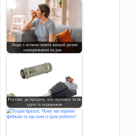
Люди з астмою мають вищий ризик
захворювання на рак…
Роз'єми: де продати, хто скуповує та як
здати їх подорожче