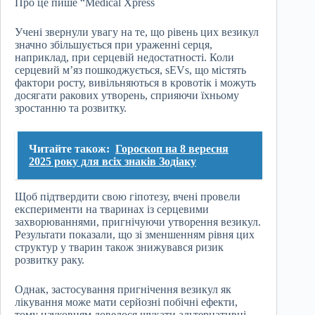
Про це пише “Medical Xpress
Учені звернули увагу на те, що рівень цих везикул
значно збільшується при ураженні серця,
наприклад, при серцевій недостатності. Коли
серцевий м’яз пошкоджується, sEVs, що містять
фактори росту, вивільняються в кровотік і можуть
досягати ракових утворень, сприяючи їхньому
зростанню та розвитку.
Читайте також:
Гороскоп на 8 вересня
2025 року для всіх знаків Зодіаку
Щоб підтвердити свою гіпотезу, вчені провели
експерименти на тваринах із серцевими
захворюваннями, пригнічуючи утворення везикул.
Результати показали, що зі зменшенням рівня цих
структур у тварин також знижувався ризик
розвитку раку.
Однак, застосування пригнічення везикул як
лікування може мати серйозні побічні ефекти,
тому науковцям довелося шукати альтернативні