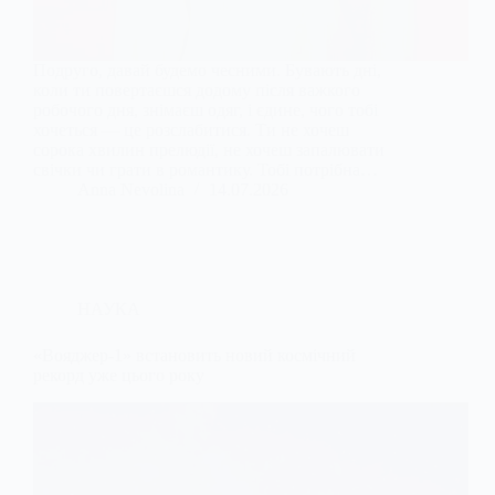
Подруго, давай будемо чесними. Бувають дні,
коли ти повертаєшся додому після важкого
робочого дня, знімаєш одяг, і єдине, чого тобі
хочеться — це розслабитися. Ти не хочеш
сорока хвилин прелюдії, не хочеш запалювати
свічки чи грати в романтику. Тобі потрібна…
Anna Nevolina
14.07.2026
НАУКА
«Вояджер-1» встановить новий космічний
рекорд уже цього року