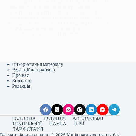
руки для свого гуманоїда NEO, які наближають
роботів до людської спритності. Завдяки
конструкції з 25 ступенями свободи робот
здатний виконувати тонкі маніпуляції — від
складання конструктора LEGO до підключення
USB-C кабелю чи ловлі м’яча. Про…
Anna Nevolina
10.07.2026
Використання матеріалу
Редакційна політика
Про нас
Контакти
Редакція
ГОЛОВНА
НОВИНИ
АВТОМОБІЛІ
ТЕХНОЛОГІЇ
НАУКА
ІГРИ
ЛАЙФСТАЙЛ
Всі матеріали захищено © 2026 Копіювання контенту без