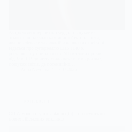
Астрономи вперше підтвердили існування
атмосфери навколо кам’янистої екзопланети,
яка перебуває у так званій зоні життя своєї зорі.
Йдеться про суперземлю LHS 1140 b,
розташовану приблизно за 50 світлових років
від Землі. Відкриття стало важливим кроком у
пошуках світів, де потенційно…
Anna Nevolina
17.07.2026
ТЕХНОЛОГІЇ
США модернізують авіаносці: флот готують до
нових військових викликів