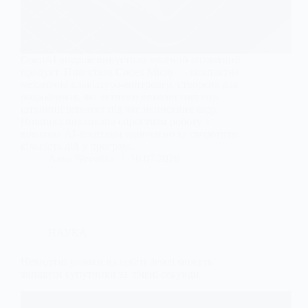
OpenAI вперше випустила власний апаратний
продукт. Ним стала Codex Micro — компактна
механічна клавіатура-контролер, створена для
розробників, які активно використовують
штучний інтелект під час написання коду.
Новинка покликана спростити роботу з
кількома AI-агентами одночасно та скоротити
кількість дій у програмі.…
Anna Nevolina
16.07.2026
НАУКА
Невидимі уламки на орбіті Землі можуть
знищити супутники за лічені секунди