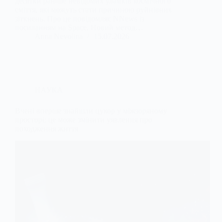
десятки раніше невідомих уламків космічного
сміття, які можуть стати причиною руйнівних
зіткнень. Про це повідомляє NNews із
посиланням на Space. Новий метод…
Anna Nevolina
15.07.2026
НАУКА
Вчені вперше знайшли цукор у міжзоряному
просторі: це може змінити уявлення про
походження життя