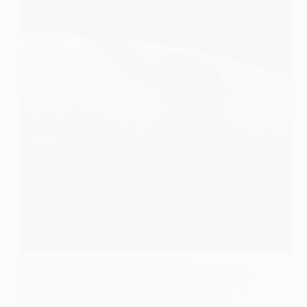
Геостаціонарна орбіта, де працюють
найважливіші супутники зв’язку, телебачення та
метеорології, виявилася значно небезпечнішою,
ніж вважалося раніше. Дослідники знайшли