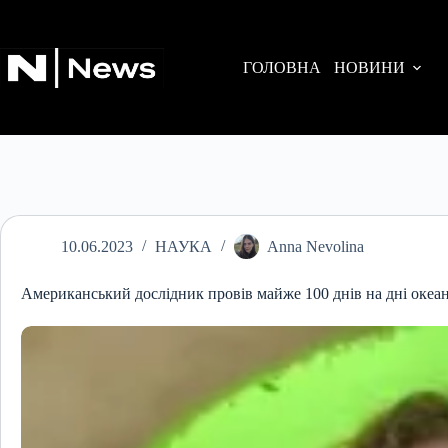
Перейти
до
вмісту
ГОЛОВНА
НОВИНИ
10.06.2023
НАУКА
Anna Nevolina
Американський дослідник провів майже 100 днів на дні океа