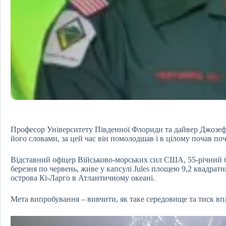
Професор Університету Південної Флориди та дайвер Джозеф 
його словами, за цей час він помолодшав і в цілому почав по
Відставний офіцер Військово-морських сил США, 55-річний бі
березня по червень, живе у капсулі Jules площею 9,2 квадратни
острова Кі-Ларго в Атлантичному океані.
Мета випробування – вивчити, як таке середовище та тиск вп