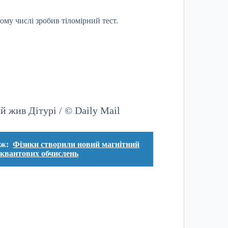
тому числі зробив тіломірний тест.
ій жив Дітурі / © Daily Mail
ож:
Фізики створили новий магнітний
 квантових обчислень