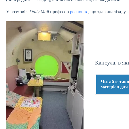
У розмові з
Daily Mail
професор
розповів
, що здав аналізи, у 
Капсула, в як
Читайте так
матеріал для