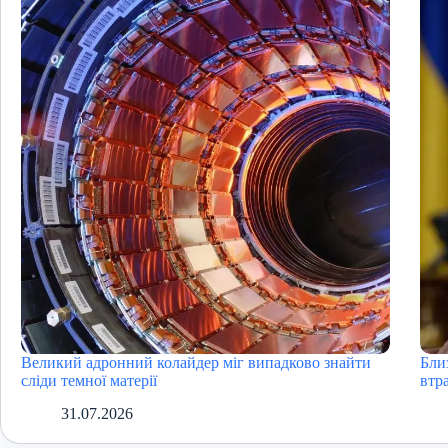
Великий адронний колайдер міг випадково знайти
Бли
сліди темної матерії
втра
31.07.2026