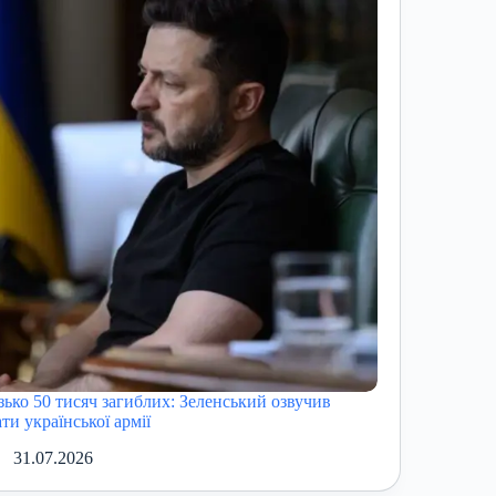
зько 50 тисяч загиблих: Зеленський озвучив
ти української армії
31.07.2026