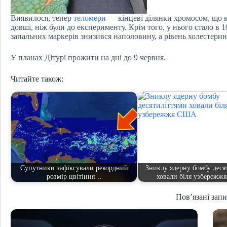
Виявилося, тепер
теломери
— кінцеві ділянки хромосом, що к
довші, ніж були до експерименту. Крім того, у нього стало в 1
запальних маркерів знизився наполовину, а рівень холестерин
У планах Дітурі прожити на дні до 9 червня.
Читайте також:
Супутники зафіксували рекордний
Зниклу ядерну бомбу деся
розмір цвітіння…
ховали біля узбереж
Пов’язані зап