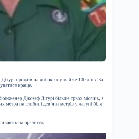
Дітурі прожив на дні океану майже 100 днів. За
чуватися краще.
оінженер Джозеф Дітурі більше трьох місяців, з
х метра на глибині дев’яти метрів у лагуні біля
ливають на організм.