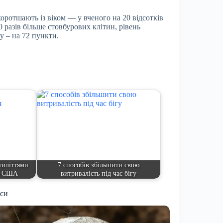
оротшають із віком — у вченого на 20 відсотків
0 разів більше стовбурових клітин, рівень
у – на 72 пункти.
тиліттями
7 способів збільшити свою
жя США
витривалість під час бігу
иси