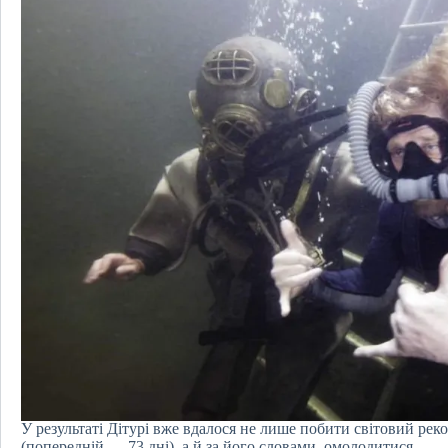
У результаті Дітурі вже вдалося не лише побити світовий реко
(попередній — 73 дні), а й за його словами, омолодитися.