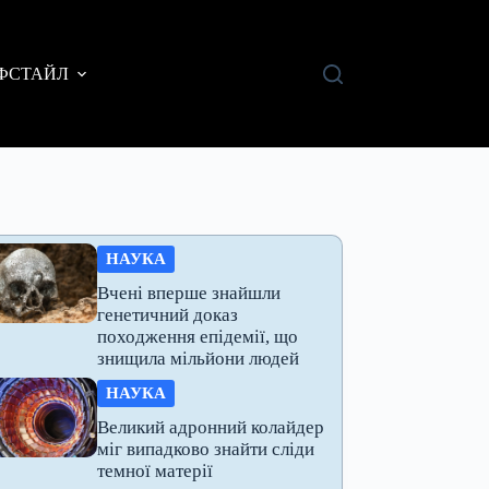
ФСТАЙЛ
НАУКА
Вчені вперше знайшли
генетичний доказ
походження епідемії, що
знищила мільйони людей
НАУКА
Великий адронний колайдер
міг випадково знайти сліди
темної матерії