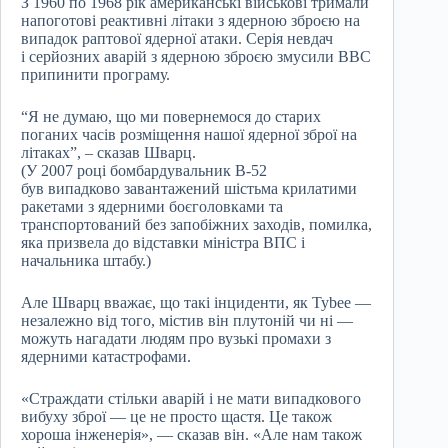
З 1960 по 1968 рік американські військові тримали
напоготові реактивні літаки з ядерною зброєю на
випадок раптової ядерної атаки. Серія невдач
і серйозних аварій з ядерною зброєю змусили ВВС
припинити програму.
“Я не думаю, що ми повернемося до старих
поганих часів розміщення нашої ядерної зброї на
літаках”, – сказав Шварц.
(У 2007 році бомбардувальник B-52
був випадково завантажений шістьма крилатими
ракетами з ядерними боєголовками та
транспортований без запобіжних заходів, помилка,
яка призвела до відставки міністра ВПС і
начальника штабу.)
Але Шварц вважає, що такі інциденти, як Tybee —
незалежно від того, містив він плутоній чи ні —
можуть нагадати людям про вузькі промахи з
ядерними катастрофами.
«Страждати стільки аварій і не мати випадкового
вибуху зброї — це не просто щастя. Це також
хороша інженерія», — сказав він. «Але нам також