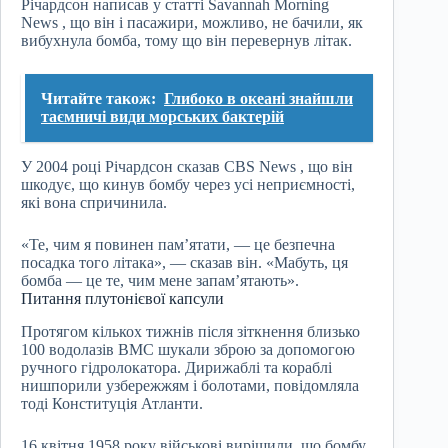
Річардсон написав у статті Savannah Morning
News , що він і пасажири, можливо, не бачили, як
вибухнула бомба, тому що він перевернув літак.
Читайте також:
Глибоко в океані знайшли
таємничі види морських бактерій
У 2004 році Річардсон сказав CBS News , що він
шкодує, що кинув бомбу через усі неприємності,
які вона спричинила.
«Те, чим я повинен пам’ятати, — це безпечна
посадка того літака», — сказав він. «Мабуть, ця
бомба — це те, чим мене запам’ятають».
Питання плутонієвої капсули
Протягом кількох тижнів після зіткнення близько
100 водолазів ВМС шукали зброю за допомогою
ручного гідролокатора. Дирижаблі та кораблі
нишпорили узбережжям і болотами, повідомляла
тоді Конституція Атланти.
16 квітня 1958 року військові вирішили, що бомбу