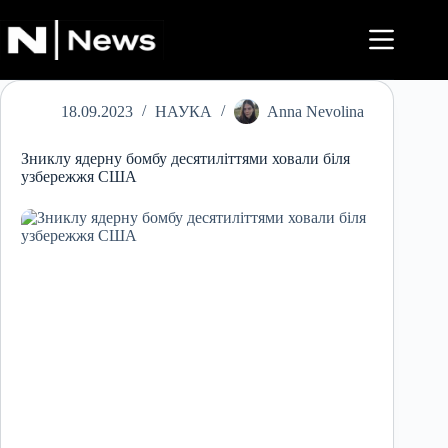
Перейти
до
вмісту
18.09.2023
НАУКА
Anna Nevolina
Зниклу ядерну бомбу десятиліттями ховали біля
узбережжя США