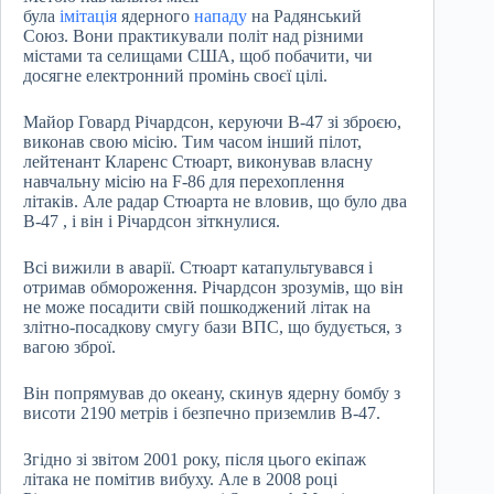
була
імітація
ядерного
нападу
на Радянський
Союз. Вони практикували політ над різними
містами та селищами США, щоб побачити, чи
досягне електронний промінь своєї цілі.
Майор Говард Річардсон, керуючи B-47 зі зброєю,
виконав свою місію. Тим часом інший пілот,
лейтенант Кларенс Стюарт, виконував власну
навчальну місію на F-86 для перехоплення
літаків. Але радар Стюарта не вловив, що було два
B-47 , і він і Річардсон зіткнулися.
Всі вижили в аварії. Стюарт катапультувався і
отримав обмороження. Річардсон зрозумів, що він
не може посадити свій пошкоджений літак на
злітно-посадкову смугу бази ВПС, що будується, з
вагою зброї.
Він попрямував до океану, скинув ядерну бомбу з
висоти 2190 метрів і безпечно приземлив B-47.
Згідно зі звітом 2001 року, після цього екіпаж
літака не помітив вибуху. Але в 2008 році