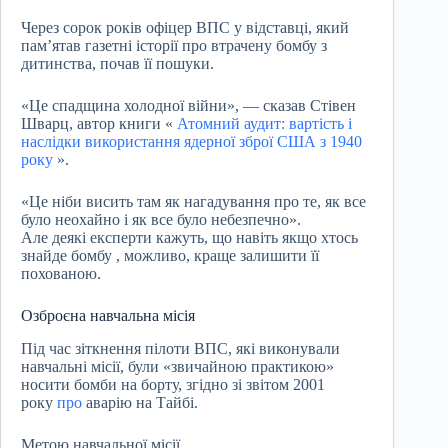
Через сорок років офіцер ВПС у відставці, який
пам’ятав газетні історії про втрачену бомбу з
дитинства, почав її пошуки.
«Це спадщина холодної війни», — сказав Стівен
Шварц, автор книги «
Атомний аудит: вартість і
наслідки використання ядерної зброї США з 1940
року
».
«Це ніби висить там як нагадування про те, як все
було неохайно і як все було небезпечно».
Але деякі експерти кажуть, що навіть якщо хтось
знайде бомбу , можливо, краще залишити її
похованою.
Озброєна навчальна місія
Під час зіткнення пілоти ВПС, які виконували
навчальні місії, були «звичайною практикою»
носити бомби на борту, згідно зі звітом 2001
року
про
аварію на Тайбі.
Метою навчальної місії