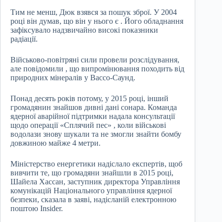
Тим не менш, Дюк взявся за пошук зброї. У 2004
році він думав, що він у нього є . Його обладнання
зафіксувало надзвичайно високі показники
радіації.
Військово-повітряні сили провели розслідування,
але повідомили , що випромінювання походить від
природних мінералів у Вассо-Саунд.
Понад десять років потому, у 2015 році, інший
громадянин знайшов дивні дані сонара. Команда
ядерної аварійної підтримки надала консультації
щодо операції «Сплячий пес» , коли військові
водолази знову шукали та не змогли знайти бомбу
довжиною майже 4 метри.
Міністерство енергетики надіслало експертів, щоб
вивчити те, що громадяни знайшли в 2015 році,
Шайела Хассан, заступник директора Управління
комунікацій Національного управління ядерної
безпеки, сказала в заяві, надісланій електронною
поштою Insider.