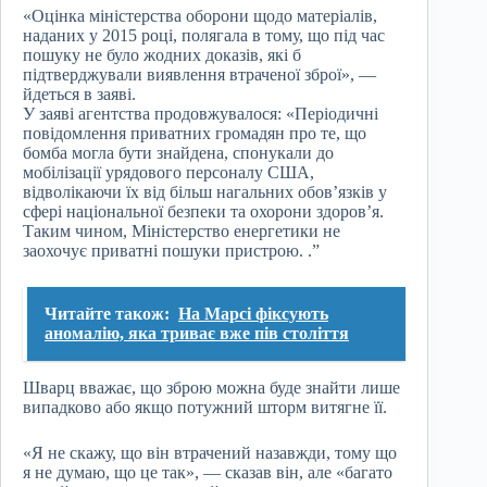
«Оцінка міністерства оборони щодо матеріалів,
наданих у 2015 році, полягала в тому, що під час
пошуку не було жодних доказів, які б
підтверджували виявлення втраченої зброї», —
йдеться в заяві.
У заяві агентства продовжувалося: «Періодичні
повідомлення приватних громадян про те, що
бомба могла бути знайдена, спонукали до
мобілізації урядового персоналу США,
відволікаючи їх від більш нагальних обов’язків у
сфері національної безпеки та охорони здоров’я.
Таким чином, Міністерство енергетики не
заохочує приватні пошуки пристрою. .”
Читайте також:
На Марсі фіксують
аномалію, яка триває вже пів століття
Шварц вважає, що зброю можна буде знайти лише
випадково або якщо потужний шторм витягне її.
«Я не скажу, що він втрачений назавжди, тому що
я не думаю, що це так», — сказав він, але «багато