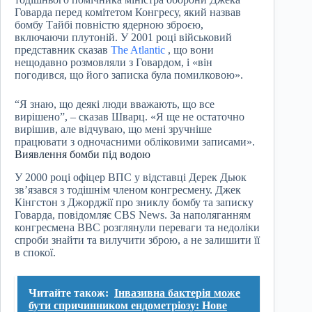
Говарда перед комітетом Конгресу, який назвав
бомбу Тайбі повністю ядерною зброєю,
включаючи плутоній. У 2001 році військовий
представник сказав
The Atlantic
, що вони
нещодавно розмовляли з Говардом, і «він
погодився, що його записка була помилковою».
“Я знаю, що деякі люди вважають, що все
вирішено”, – сказав Шварц. «Я ще не остаточно
вирішив, але відчуваю, що мені зручніше
працювати з одночасними обліковими записами».
Виявлення бомби під водою
У 2000 році офіцер ВПС у відставці Дерек Дьюк
зв’язався з тодішнім членом конгресмену. Джек
Кінгстон з Джорджії про зниклу бомбу та записку
Говарда, повідомляє CBS News. За наполяганням
конгресмена ВВС розглянули переваги та недоліки
спроби знайти та вилучити зброю, а не залишити її
в спокої.
Читайте також:
Інвазивна бактерія може
бути спричинником ендометріозу: Нове