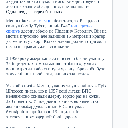
людей так довго шукали його, використовуючи
досить складне обладнання, і не знайшли».
Одна невдача серед багатьох
Менш ніж через
місяць
після того, як Річардсон
скинув бомбу Tybee, інший B-47
випадково
скинув
ядерну зброю на Південну Кароліну. Він не
містив плутонію, але залишив 15-метровий кратер
у сімейному дворі. Кілька членів родини отримали
незначні травми, але всі вижили.
З 1950 року американські військові брали участь у
32 інцидентах зі « зламаною стрілою », у яких
вони втратили або скинули ядерну зброю або були
залучені інші проблеми, наприклад пожежі.
У своїй книзі « Командування та управління » Ерік
Шлоссер писав, що в 1957 році літаки ВПС
ненавмисно скидали ядерну зброю раз на кожні
320 польотів. У поєднанні з високою кількістю
аварій бомбардувальників B-52 існувала
ймовірність приблизно 19 інцидентів із
застосуванням ядерної зброї щороку.