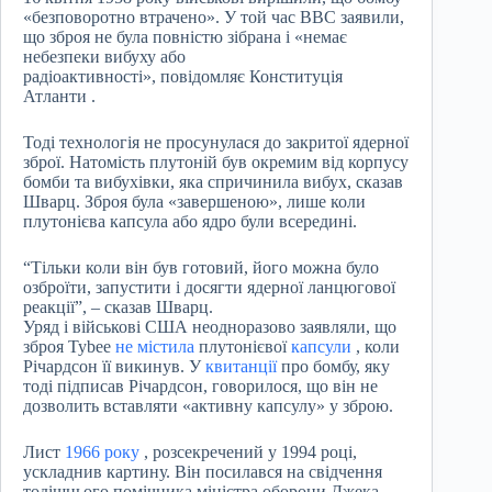
«безповоротно втрачено». У той час ВВС заявили,
що зброя не була повністю зібрана і «немає
небезпеки вибуху або
радіоактивності», повідомляє Конституція
Атланти .
Тоді технологія не просунулася до закритої ядерної
зброї. Натомість плутоній був окремим від корпусу
бомби та вибухівки, яка спричинила вибух, сказав
Шварц. Зброя була «завершеною», лише коли
плутонієва капсула або ядро ​​були всередині.
“Тільки коли він був готовий, його можна було
озброїти, запустити і досягти ядерної ланцюгової
реакції”, – сказав Шварц.
Уряд і військові США неодноразово заявляли, що
зброя Tybee
не містила
плутонієвої
капсули
, коли
Річардсон її викинув. У
квитанції
про бомбу, яку
тоді підписав Річардсон, говорилося, що він не
дозволить вставляти «активну капсулу» у зброю.
Лист
1966 року
, розсекречений у 1994 році,
ускладнив картину. Він посилався на свідчення
тодішнього помічника міністра оборони Джека