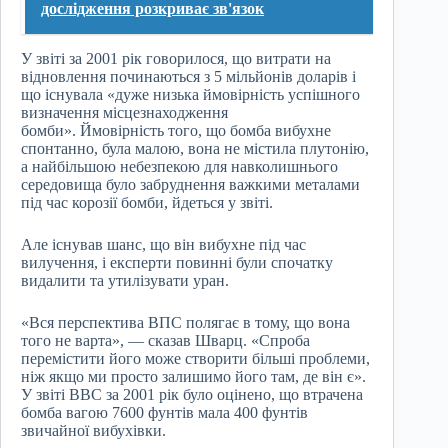
дослідження розкриває зв'язок
У звіті за 2001 рік говорилося, що витрати на
відновлення починаються з 5 мільйонів доларів і
що існувала «дуже низька ймовірність успішного
визначення місцезнаходження
бомби». Ймовірність того, що бомба вибухне
спонтанно, була малою, вона не містила плутонію,
а найбільшою небезпекою для навколишнього
середовища було забруднення важкими металами
під час корозії бомби, йдеться у звіті.
Але існував шанс, що він вибухне під час
вилучення, і експерти повинні були спочатку
видалити та утилізувати уран.
«Вся перспектива ВПС полягає в тому, що вона
того не варта», — сказав Шварц. «Спроба
перемістити його може створити більші проблеми,
ніж якщо ми просто залишимо його там, де він є».
У звіті ВВС за 2001 рік було оцінено, що втрачена
бомба вагою 7600 фунтів мала 400 фунтів
звичайної вибухівки.