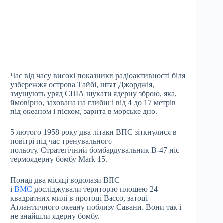
Час від часу високі показники радіоактивності біля
узбережжя острова Тайбі, штат Джорджія,
змушують уряд США шукати ядерну зброю, яка,
ймовірно, захована на глибині від 4 до 17 метрів
під океаном і піском, зарита в морське дно.
5 лютого 1958 року два літаки ВПС зіткнулися в
повітрі під час тренувального
польоту. Стратегічний бомбардувальник B-47 ніс
термоядерну бомбу Mark 15.
Понад два місяці водолази ВПС
і
ВМС
досліджували територію площею 24
квадратних милі в протоці Вассо, затоці
Атлантичного океану поблизу Савани. Вони так і
не знайшли ядерну бомбу.