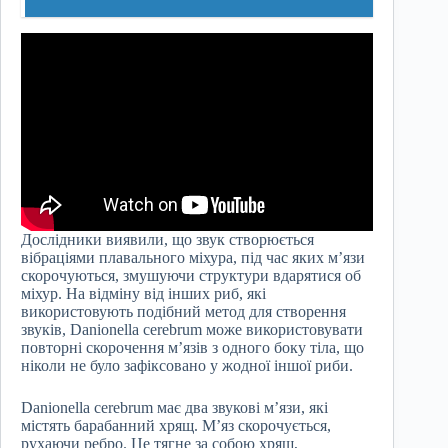
Дослідники виявили, що звук створюється
вібраціями плавального міхура, під час яких м’язи
скорочуються, змушуючи структури вдарятися об
міхур. На відміну від інших риб, які
використовують подібний метод для створення
звуків, Danionella cerebrum може використовувати
повторні скорочення м’язів з одного боку тіла, що
ніколи не було зафіксовано у жодної іншої риби.
Danionella cerebrum має два звукові м’язи, які
містять барабанний хрящ. М’яз скорочується,
рухаючи ребро. Це тягне за собою хрящ,