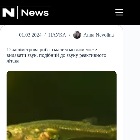
Перейти
до
вмісту
01.03.2024
НАУКА
Anna Nevolina
12-міліметрова риба з малим мозком може
видавати звук, подібний до звуку реактивного
літака