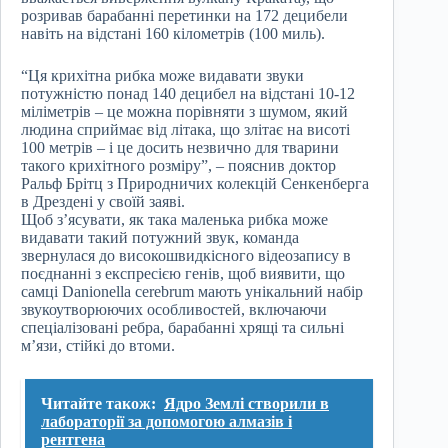
розривав барабанні перетинки на 172 децибели
навіть на відстані 160 кілометрів (100 миль).
“Ця крихітна рибка може видавати звуки
потужністю понад 140 децибел на відстані 10-12
міліметрів – це можна порівняти з шумом, який
людина сприймає від літака, що злітає на висоті
100 метрів – і це досить незвично для тварини
такого крихітного розміру”, – пояснив доктор
Ральф Брітц з Природничих колекцій Сенкенберга
в Дрездені у своїй заяві.
Щоб з’ясувати, як така маленька рибка може
видавати такий потужний звук, команда
звернулася до високошвидкісного відеозапису в
поєднанні з експресією генів, щоб виявити, що
самці Danionella cerebrum мають унікальний набір
звукоутворюючих особливостей, включаючи
спеціалізовані ребра, барабанні хрящі та сильні
м’язи, стійкі до втоми.
Читайте також:
Ядро Землі створили в
лабораторії за допомогою алмазів і
рентгена