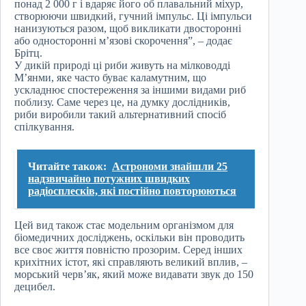
понад 2 000 г і вдаряє його об плавальний міхур,
створюючи швидкий, гучний імпульс. Ці імпульси
нанизуються разом, щоб викликати двосторонні
або односторонні м’язові скорочення”, – додає
Брітц.
У дикій природі ці риби живуть на мілководді
М’янми, яке часто буває каламутним, що
ускладнює спостереження за іншими видами риб
поблизу. Саме через це, на думку дослідників,
риби виробили такий альтернативний спосіб
спілкування.
Читайте також:
Астрономи знайшли 25
надзвичайно потужних швидких
радіосплесків, які постійно повторюються
Цей вид також стає модельним організмом для
біомедичних досліджень, оскільки він проводить
все своє життя повністю прозорим. Серед інших
крихітних істот, які справляють великий вплив, –
морський черв’як, який може видавати звук до 150
децибел.