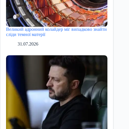
Великий адронний колайдер міг випадково знайти
сліди темної матерії
31.07.2026