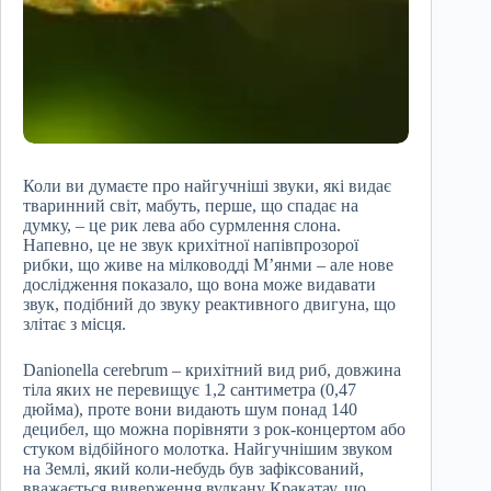
Коли ви думаєте про найгучніші звуки, які видає
тваринний світ, мабуть, перше, що спадає на
думку, – це рик лева або сурмлення слона.
Напевно, це не звук крихітної напівпрозорої
рибки, що живе на мілководді М’янми – але нове
дослідження показало, що вона може видавати
звук, подібний до звуку реактивного двигуна, що
злітає з місця.
Danionella cerebrum – крихітний вид риб, довжина
тіла яких не перевищує 1,2 сантиметра (0,47
дюйма), проте вони видають шум понад 140
децибел, що можна порівняти з рок-концертом або
стуком відбійного молотка. Найгучнішим звуком
на Землі, який коли-небудь був зафіксований,
вважається виверження вулкану Кракатау, що