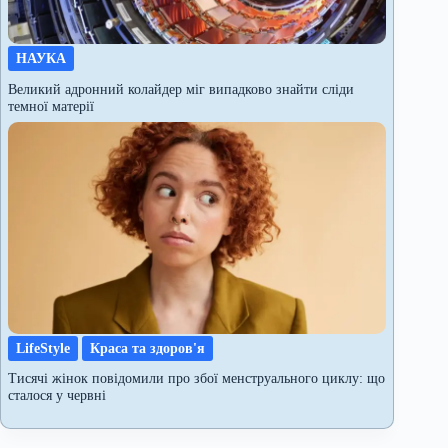
НАУКА
Великий адронний колайдер міг випадково знайти сліди
темної матерії
LifeStyle
Краса та здоров'я
Тисячі жінок повідомили про збої менструального циклу: що
сталося у червні