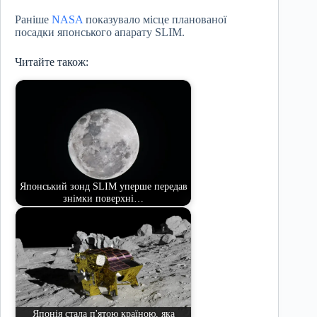
Раніше
NASA
показувало місце планованої
посадки японського апарату SLIM.
Читайте також:
Японський зонд SLIM уперше передав
знімки поверхні…
Японія стала п'ятою країною, яка