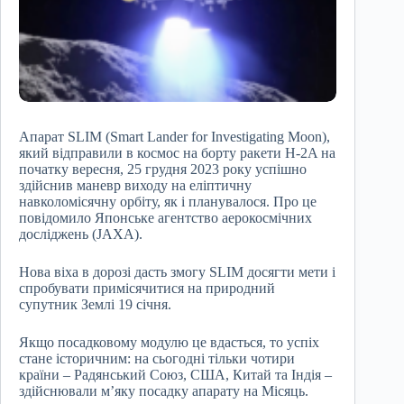
Апарат SLIM (Smart Lander for Investigating Moon),
який відправили в космос на борту ракети H-2A на
початку вересня, 25 грудня 2023 року успішно
здійснив маневр виходу на еліптичну
навколомісячну орбіту, як і планувалося. Про це
повідомило Японське агентство аерокосмічних
досліджень (JAXA).
Нова віха в дорозі дасть змогу SLIM досягти мети і
спробувати примісячитися на природний
супутник Землі 19 січня.
Якщо посадковому модулю це вдасться, то успіх
стане історичним: на сьогодні тільки чотири
країни – Радянський Союз, США, Китай та Індія –
здійснювали м’яку посадку апарату на Місяць.