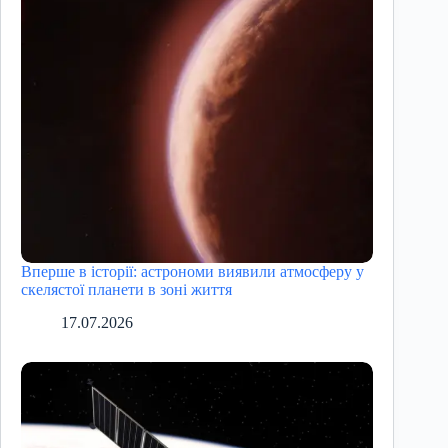
Вперше в історії: астрономи виявили атмосферу у
скелястої планети в зоні життя
17.07.2026