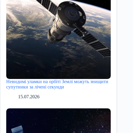
Невидимі уламки на орбіті Землі можуть знищити
супутники за лічені секунди
15.07.2026