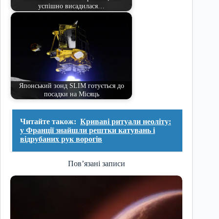
успішно висадилася…
Японський зонд SLIM готується до
посадки на Місяць
Читайте також:
Криваві ритуали неоліту:
у Франції знайшли рештки катувань і
відрубаних рук ворогів
Пов’язані записи