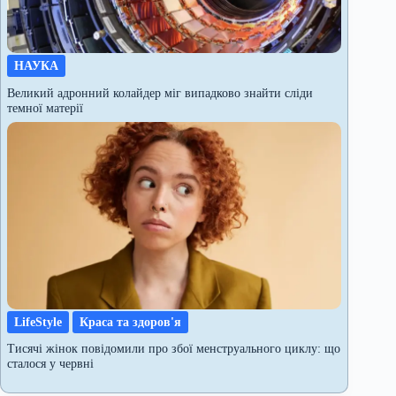
НАУКА
Великий адронний колайдер міг випадково знайти сліди
темної матерії
LifeStyle
Краса та здоров'я
Тисячі жінок повідомили про збої менструального циклу: що
сталося у червні