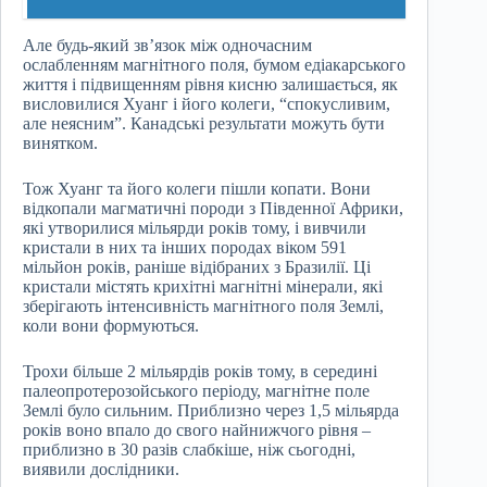
Але будь-який зв’язок між одночасним
ослабленням магнітного поля, бумом едіакарського
життя і підвищенням рівня кисню залишається, як
висловилися Хуанг і його колеги, “спокусливим,
але неясним”. Канадські результати можуть бути
винятком.
Тож Хуанг та його колеги пішли копати. Вони
відкопали магматичні породи з Південної Африки,
які утворилися мільярди років тому, і вивчили
кристали в них та інших породах віком 591
мільйон років, раніше відібраних з Бразилії. Ці
кристали містять крихітні магнітні мінерали, які
зберігають інтенсивність магнітного поля Землі,
коли вони формуються.
Трохи більше 2 мільярдів років тому, в середині
палеопротерозойського періоду, магнітне поле
Землі було сильним. Приблизно через 1,5 мільярда
років воно впало до свого найнижчого рівня –
приблизно в 30 разів слабкіше, ніж сьогодні,
виявили дослідники.