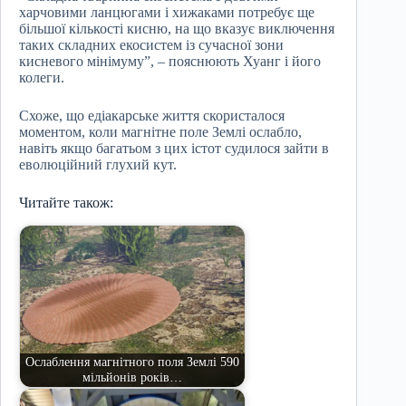
харчовими ланцюгами і хижаками потребує ще
більшої кількості кисню, на що вказує виключення
таких складних екосистем із сучасної зони
кисневого мінімуму”, – пояснюють Хуанг і його
колеги.
Схоже, що едіакарське життя скористалося
моментом, коли магнітне поле Землі ослабло,
навіть якщо багатьом з цих істот судилося зайти в
еволюційний глухий кут.
Читайте також:
Ослаблення магнітного поля Землі 590
мільйонів років…