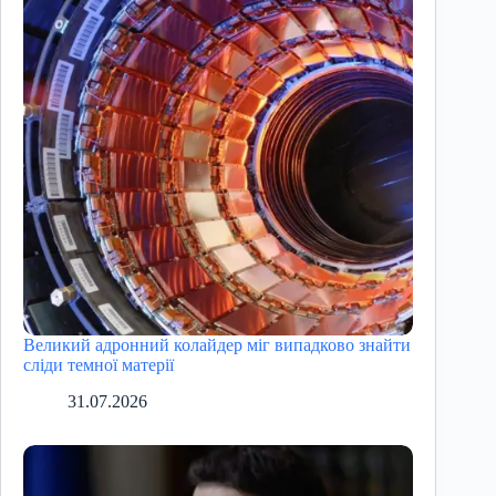
Великий адронний колайдер міг випадково знайти
сліди темної матерії
31.07.2026