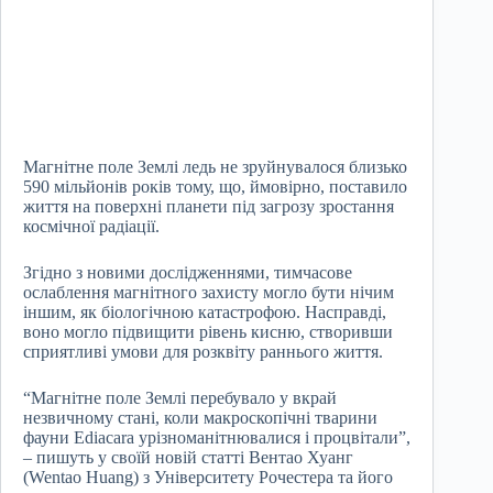
Магнітне поле Землі ледь не зруйнувалося близько
590 мільйонів років тому, що, ймовірно, поставило
життя на поверхні планети під загрозу зростання
космічної радіації.
Згідно з новими дослідженнями, тимчасове
ослаблення магнітного захисту могло бути нічим
іншим, як біологічною катастрофою. Насправді,
воно могло підвищити рівень кисню, створивши
сприятливі умови для розквіту раннього життя.
“Магнітне поле Землі перебувало у вкрай
незвичному стані, коли макроскопічні тварини
фауни Ediacara урізноманітнювалися і процвітали”,
– пишуть у своїй новій статті Вентао Хуанг
(Wentao Huang) з Університету Рочестера та його