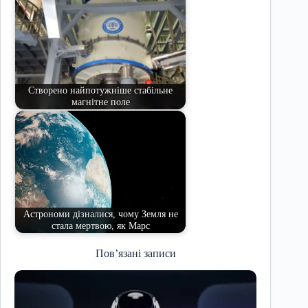
Створено найпотужніше стабільне
магнітне поле
Астрономи дізналися, чому Земля не
стала мертвою, як Марс
Пов’язані записи