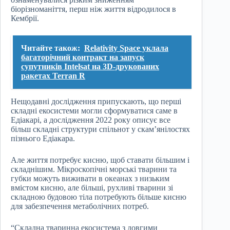
біорізноманіття, перш ніж життя відродилося в
Кембрії.
Читайте також:
Relativity Space уклала
багаторічний контракт на запуск
супутників Intelsat на 3D-друкованих
ракетах Terran R
Нещодавні дослідження припускають, що перші
складні екосистеми могли сформуватися саме в
Едіакарі, а дослідження 2022 року описує все
більш складні структури спільнот у скам’янілостях
пізнього Едіакара.
Але життя потребує кисню, щоб ставати більшим і
складнішим. Мікроскопічні морські тварини та
губки можуть виживати в океанах з низьким
вмістом кисню, але більші, рухливі тварини зі
складною будовою тіла потребують більше кисню
для забезпечення метаболічних потреб.
“Складна тваринна екосистема з довгими