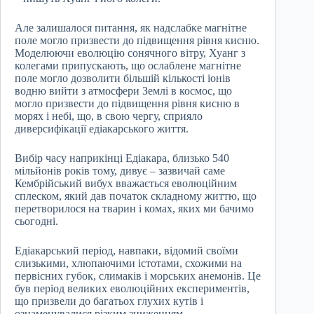
Але залишалося питання, як надслабке магнітне
поле могло призвести до підвищення рівня кисню.
Моделюючи еволюцію сонячного вітру, Хуанг з
колегами припускають, що ослаблене магнітне
поле могло дозволити більшій кількості іонів
водню вийти з атмосфери Землі в космос, що
могло призвести до підвищення рівня кисню в
морях і небі, що, в свою чергу, сприяло
диверсифікації едіакарського життя.
Вибір часу наприкінці Едіакара, близько 540
мільйонів років тому, дивує – зазвичай саме
Кембрійський вибух вважається еволюційним
сплеском, який дав початок складному життю, що
перетворилося на тварин і комах, яких ми бачимо
сьогодні.
Едіакарський період, навпаки, відомий своїми
слизькими, хлюпаючими істотами, схожими на
первісних губок, слимаків і морських анемонів. Це
був період великих еволюційних експериментів,
що призвели до багатьох глухих кутів і
ознаменувалися різким зниженням