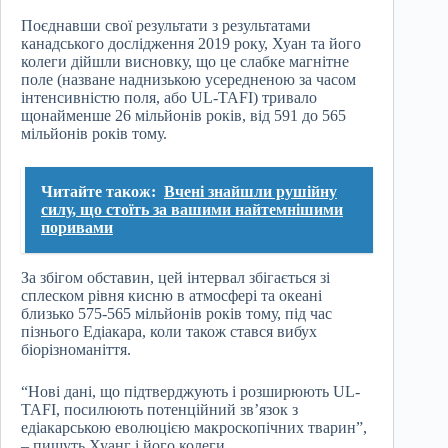
Поєднавши свої результати з результатами
канадського дослідження 2019 року, Хуан та його
колеги дійшли висновку, що це слабке магнітне
поле (назване наднизькою усередненою за часом
інтенсивністю поля, або UL-TAFI) тривало
щонайменше 26 мільйонів років, від 591 до 565
мільйонів років тому.
Читайте також:
Вчені знайшли рушійну
силу, що стоїть за вашими найтемнішими
поривами
За збігом обставин, цей інтервал збігається зі
сплеском рівня кисню в атмосфері та океані
близько 575-565 мільйонів років тому, під час
пізнього Едіакара, коли також стався вибух
біорізноманіття.
“Нові дані, що підтверджують і розширюють UL-
TAFI, посилюють потенційний зв’язок з
едіакарською еволюцією макроскопічних тварин”,
– пишуть Хуанг і його колеги.