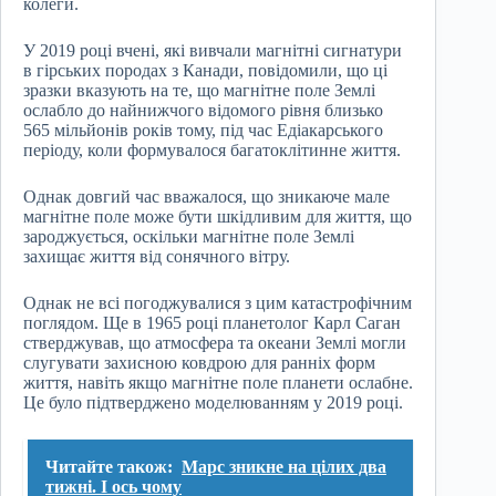
колеги.
У 2019 році вчені, які вивчали магнітні сигнатури
в гірських породах з Канади, повідомили, що ці
зразки вказують на те, що магнітне поле Землі
ослабло до найнижчого відомого рівня близько
565 мільйонів років тому, під час Едіакарського
періоду, коли формувалося багатоклітинне життя.
Однак довгий час вважалося, що зникаюче мале
магнітне поле може бути шкідливим для життя, що
зароджується, оскільки магнітне поле Землі
захищає життя від сонячного вітру.
Однак не всі погоджувалися з цим катастрофічним
поглядом. Ще в 1965 році планетолог Карл Саган
стверджував, що атмосфера та океани Землі могли
слугувати захисною ковдрою для ранніх форм
життя, навіть якщо магнітне поле планети ослабне.
Це було підтверджено моделюванням у 2019 році.
Читайте також:
Марс зникне на цілих два
тижні. І ось чому