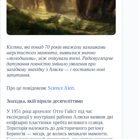
Кістки, які понад 70 років вважали залишками
шерстистого мамонта, виявилися значно
«молодшими», ніж очікували вчені. Радіовуглецеве
датування повністю змінило уявлення про
загадкову знахідку з Аляски — і поставило нові
запитання.
Про це повідомляє
Science Alert.
Знахідка, якій вірили десятиліттями
У 1951 році археолог Отто Гайст під час
експедиції у внутрішні райони Аляски виявив дві
епіфізарні пластинки хребта великого ссавця.
Територія належить до доісторичного регіону
Берингія — місця, де колись мешкали мамонти.