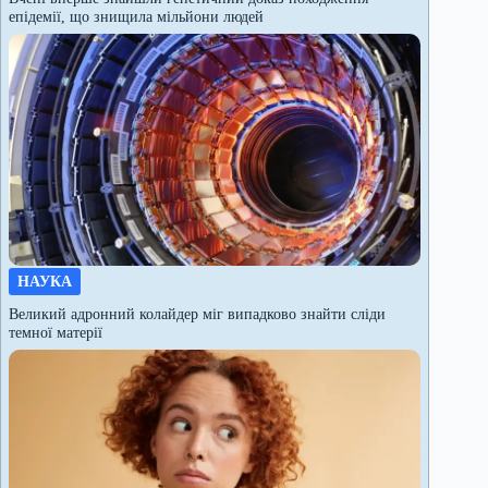
епідемії, що знищила мільйони людей
НАУКА
Великий адронний колайдер міг випадково знайти сліди
темної матерії