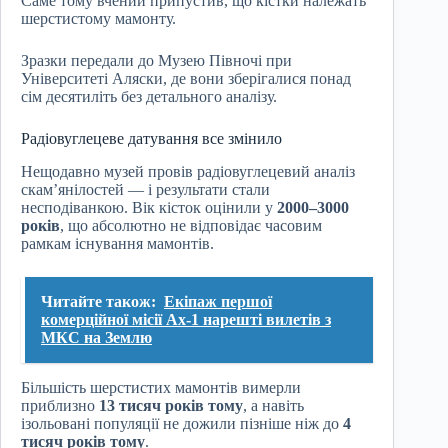
Саме тому вчений припустив, що кістки належать
шерстистому мамонту.
Зразки передали до Музею Півночі при
Університеті Аляски, де вони зберігалися понад
сім десятиліть без детального аналізу.
Радіовуглецеве датування все змінило
Нещодавно музей провів радіовуглецевий аналіз
скам’янілостей — і результати стали
несподіванкою. Вік кісток оцінили у
2000–3000
років
, що абсолютно не відповідає часовим
рамкам існування мамонтів.
Читайте також:
Екіпаж першої
комерційної місії Ax-1 нарешті вилетів з
МКС на Землю
Більшість шерстистих мамонтів вимерли
приблизно
13 тисяч років тому
, а навіть
ізольовані популяції не дожили пізніше ніж до
4
тисяч років тому
.