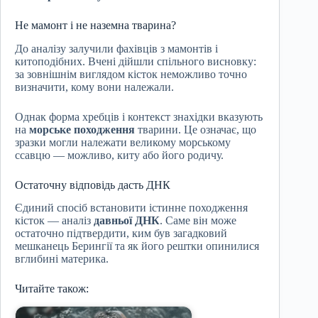
Не мамонт і не наземна тварина?
До аналізу залучили фахівців з мамонтів і
китоподібних. Вчені дійшли спільного висновку:
за зовнішнім виглядом кісток неможливо точно
визначити, кому вони належали.
Однак форма хребців і контекст знахідки вказують
на
морське походження
тварини. Це означає, що
зразки могли належати великому морському
ссавцю — можливо, киту або його родичу.
Остаточну відповідь дасть ДНК
Єдиний спосіб встановити істинне походження
кісток — аналіз
давньої ДНК
. Саме він може
остаточно підтвердити, ким був загадковий
мешканець Берингії та як його рештки опинилися
вглибині материка.
Читайте також: