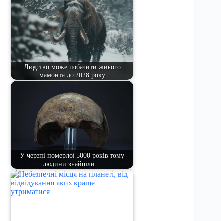
Людство може побачити живого
мамонта до 2028 року
У черепі померлої 5000 років тому
людини знайшли…