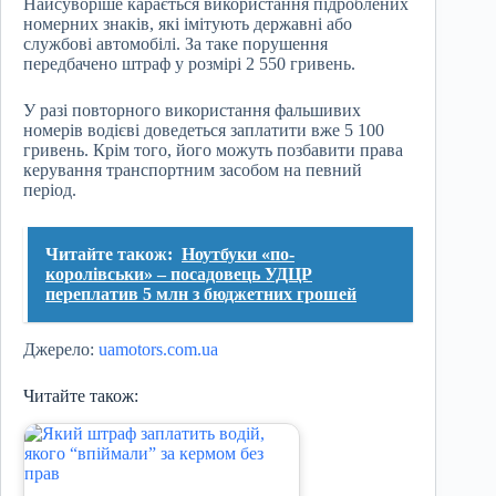
Найсуворіше карається використання підроблених
номерних знаків, які імітують державні або
службові автомобілі. За таке порушення
передбачено штраф у розмірі 2 550 гривень.
У разі повторного використання фальшивих
номерів водієві доведеться заплатити вже 5 100
гривень. Крім того, його можуть позбавити права
керування транспортним засобом на певний
період.
Читайте також:
Ноутбуки «по-
королівськи» – посадовець УДЦР
переплатив 5 млн з бюджетних грошей
Джерело:
uamotors.com.ua
Читайте також: