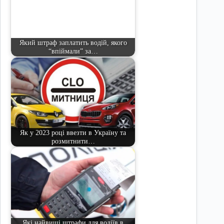
Який штраф заплатить водій, якого
“впіймали” за…
Як у 2023 році ввезти в Україну та
розмитнити…
Які найвищі штрафи для водіїв в