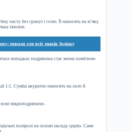
ну пасту без гранул і гелю. Її наносять на м’яку
лька хвилин.
оку: поради для всіх знаків Зодіаку
атьох випадках подряпина стає менш помітною
ії 1:1. Суміш акуратно наносять на скло й
 нові мікроподряпини.
ціальні поліролі на основі оксиду церію. Саме
а.