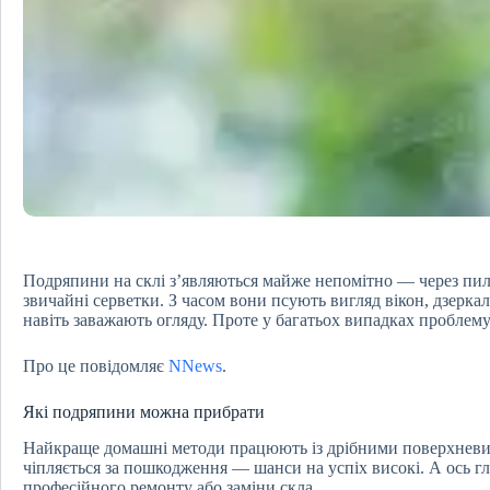
Подряпини на склі з’являються майже непомітно — через пил,
звичайні серветки. З часом вони псують вигляд вікон, дзеркал,
навіть заважають огляду. Проте у багатьох випадках проблему
Про це повідомляє
NNews
.
Які подряпини можна прибрати
Найкраще домашні методи працюють із дрібними поверхневи
чіпляється за пошкодження — шанси на успіх високі. А ось г
професійного ремонту або заміни скла.