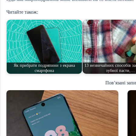
Читайте також:
Як прибрати подряпини з екрана
13 незвичайних способів з
смартфона
зубної пасти,…
Пов’язані зап