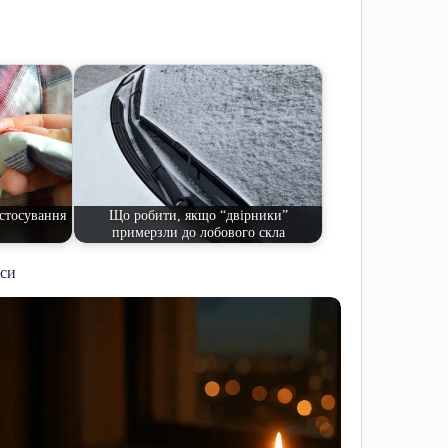
астосування
Що робити, якщо “двірники”
примерзли до лобового скла
иси