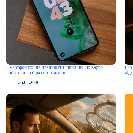
Смартфон почне працювати швидше: що варто
Що 
робити хоча б раз на тиждень
від
26.05.2026