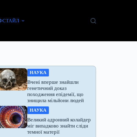
ФСТАЙЛ
НАУКА
Вчені вперше знайшли
генетичний доказ
походження епідемії, що
знищила мільйони людей
НАУКА
Великий адронний колайдер
міг випадково знайти сліди
темної матерії