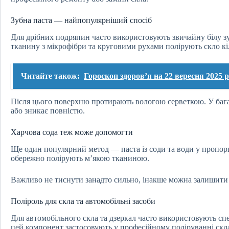
Зубна паста — найпопулярніший спосіб
Для дрібних подряпин часто використовують звичайну білу зуб
тканину з мікрофібри та круговими рухами полірують скло кі
Читайте також:
Гороскоп здоров’я на 22 вересня 2025 р
Після цього поверхню протирають вологою серветкою. У баг
або зникає повністю.
Харчова сода теж може допомогти
Ще один популярний метод — паста із соди та води у пропорц
обережно полірують м’якою тканиною.
Важливо не тиснути занадто сильно, інакше можна залишити
Поліроль для скла та автомобільні засоби
Для автомобільного скла та дзеркал часто використовують спе
цей компонент застосовують у професійному поліруванні скл