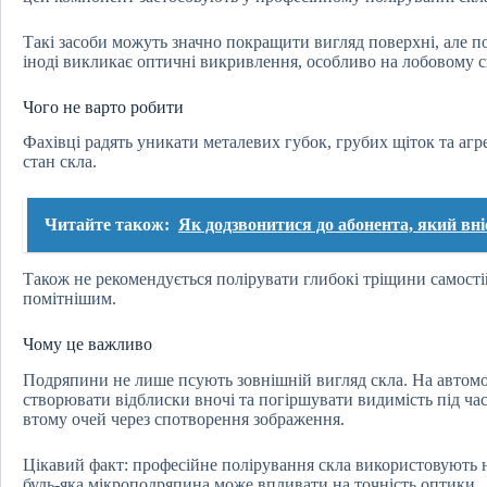
Такі засоби можуть значно покращити вигляд поверхні, але п
іноді викликає оптичні викривлення, особливо на лобовому ск
Чого не варто робити
Фахівці радять уникати металевих губок, грубих щіток та а
стан скла.
Читайте також:
Як додзвонитися до абонента, який вніс
Також не рекомендується полірувати глибокі тріщини самост
помітнішим.
Чому це важливо
Подряпини не лише псують зовнішній вигляд скла. На автом
створювати відблиски вночі та погіршувати видимість під ча
втому очей через спотворення зображення.
Цікавий факт: професійне полірування скла використовують нав
будь-яка мікроподряпина може впливати на точність оптики.