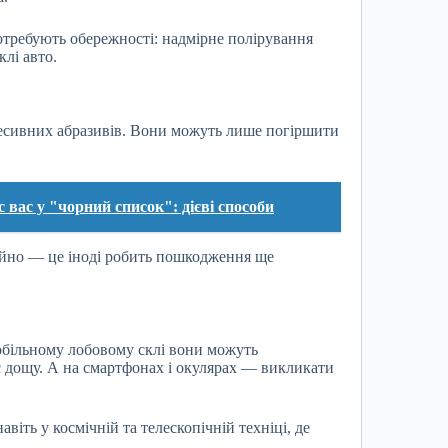
отребують обережності: надмірне полірування
лі авто.
гресивних абразивів. Вони можуть лише погіршити
 вас у "чорний список": дієві способи
ійно — це іноді робить пошкодження ще
обільному лобовому склі вони можуть
с дощу. А на смартфонах і окулярах — викликати
іть у космічній та телескопічній техніці, де