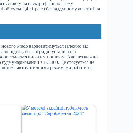
ить ставку на електрифікацію. Тому
 об’ємом 2,4 літра та безнаддувному агрегаті на
 нового Prado варіюватимуться залежно від
алії підготують гібридні установки з
о користуються високим попитом. Але незалежно
о буде уніфікований з LC 300. Це стосується не
з кількома автоматичними режимами роботи на