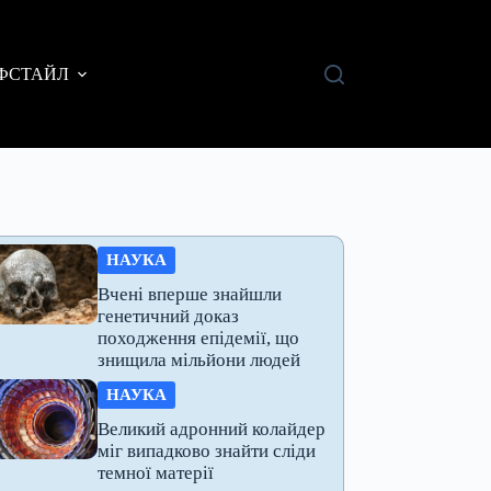
ФСТАЙЛ
НАУКА
Вчені вперше знайшли
генетичний доказ
походження епідемії, що
знищила мільйони людей
НАУКА
Великий адронний колайдер
міг випадково знайти сліди
темної матерії