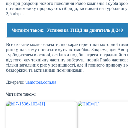
що при розробці нового покоління Prado компанія Toyota зроб
позашляховику пророкують гібриди, засновані на турбодвигуні
2,5 літра.
Читайте також:
Установка ТНВД на двигатель Д-240
Все сказане може означати, що характеристики моторної гами
ринку, на якому постачатимуть автомобіль. Зокрема, для Австр
турбодизелем в основі, оскільки подібні агрегати традиційн
від того, яку технічну частину виберуть, новий Prado частков
тільки загальних рис у зовнішності, але й повного приводу 
бездоріжжі та активними помічниками.
Джерело:
uamotors.com.ua
Читайте також: