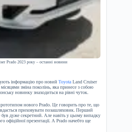
ser Prado 2023 року – останні новини
кують інформацію про новий
Toyota
Land Cruiser
місяцями зміна поколінь, яка принесе з собою
онську новинку знаходиться на рівні чуток.
прототипом нового Prado. Це говорить про те, що
й вдається приховувати позашляховик. Перший
0 був дуже секретний. Але навіть у цьому випадку
го офіційної презентації. А Prado начебто ще