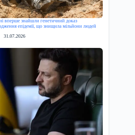
ні вперше знайшли генетичний доказ
одження епідемії, що знищила мільйони людей
31.07.2026