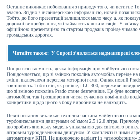
Останнє викликає побоювання з приводу того, чи встигне To
вчасно. Згідно з інсайдерською інформацією, новий позашлях
Тобто, до його презентації залишилося мало часу, а, як показ
дорожні випробування, які займають кілька місяців. У зв’язк
офіційною презентацією та стартом продажів пройде чимало ч
громадських дорогах.
Читайте також:
У Європі з’являться надманеврені еле
Попри всю таємність, деяка інформація про майбутнього поз
Повідомляється, що зі зміною поколінь автомобіль переїде н
зміни, включаючи перегляд моторної гами. Однак новий Prado,
зовнішність. Тобто він, як раніше, і LC 300, переживе швидш
що зі зміною поколінь Prado стане безпечніше. Це буде досягн
автомобіля, так і розширення числа сучасних помічників водія
конкретики щодо цього з боку виробника не надходить.
Певні питання викликає технічна частина майбутнього позаш
турбодизельними двигунами об’ємом 2,5 і 2,8 літра. Причому 
що зробить японську модель унікальною для світового ринку.
літровим турбодизельним двигуном. У комплекті із цими агр
автоматичну КПП. Не виключено варіант і з «атмосферним» д