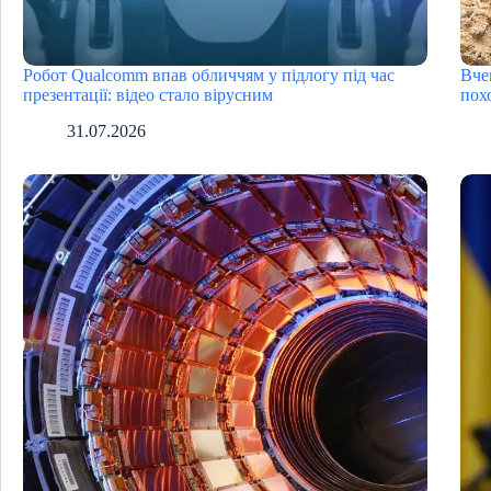
Робот Qualcomm впав обличчям у підлогу під час
Вче
презентації: відео стало вірусним
пох
31.07.2026