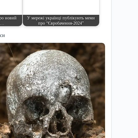
про новий
У мережі українці публікують меми
er…
про “Євробачення-2024”
иси