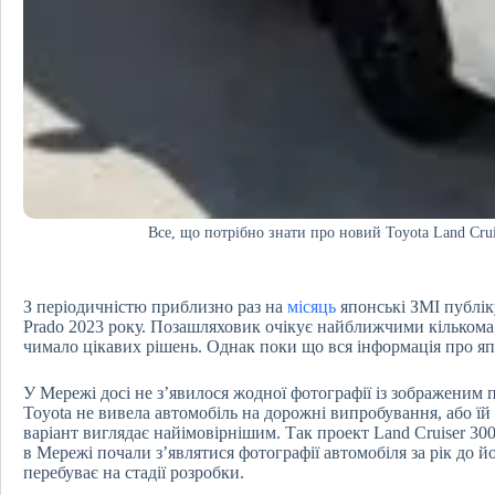
Все, що потрібно знати про новий Toyota Land Crui
З періодичністю приблизно раз на
місяць
японські ЗМІ публі
Prado 2023 року. Позашляховик очікує найближчими кількома 
чимало цікавих рішень. Однак поки що вся інформація про яп
У Мережі досі не з’явилося жодної фотографії із зображеним 
Toyota не вивела автомобіль на дорожні випробування, або ї
варіант виглядає найімовірнішим. Так проект Land Cruiser 30
в Мережі почали з’являтися фотографії автомобіля за рік до йо
перебуває на стадії розробки.