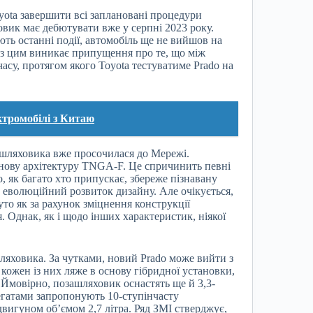
yota завершити всі заплановані процедури
овик має дебютувати вже у серпні 2023 року.
ують останні події, автомобіль ще не вийшов на
у з цим виникає припущення про те, що між
асу, протягом якого Toyota тестуватиме Prado на
ктромобілі з Китаю
ашляховика вже просочилася до Мережі.
а нову архітектуру TNGA-F. Це спричинить певні
 як багато хто припускає, збереже пізнавану
е еволюційний розвиток дизайну. Але очікується,
уто як за рахунок зміцнення конструкції
. Однак, як і щодо інших характеристик, ніякої
ляховика. За чутками, новий Prado може вийти з
кожен із них ляже в основу гібридної установки,
 Ймовірно, позашляховик оснастять ще й 3,3-
егатами запропонують 10-ступінчасту
вигуном об’ємом 2,7 літра. Ряд ЗМІ стверджує,