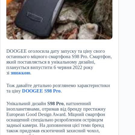
DOOGEE оголосила дату запуску та ціну свого
останнього міцного смартфона S98 Pro. Смартфон,
який поставляється в унікальному дизайні,
планується випустити 6 червня 2022 року
зі
знижкою
.
Тож давайте детально розглянемо характеристики
та ціну
DOOGEE S98 Pro
.
Унікальний дизайн
S98 Pro
, натхненний
інопланетянами, отримав від бренду престижну
European Good Design Award. Міцний смартфон
оснащений спеціально розробленим острівцем
задньої камери. На доповнення цієї теми бренд
також придумав екзотичний захисний чохол,