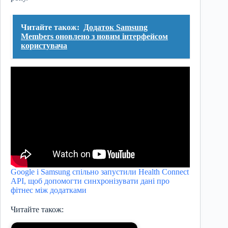
Читайте також:
Додаток Samsung
Members оновлено з новим інтерфейсом
користувача
Google і Samsung спільно запустили Health Connect
API, щоб допомогти синхронізувати дані про
фітнес між додатками
Читайте також: