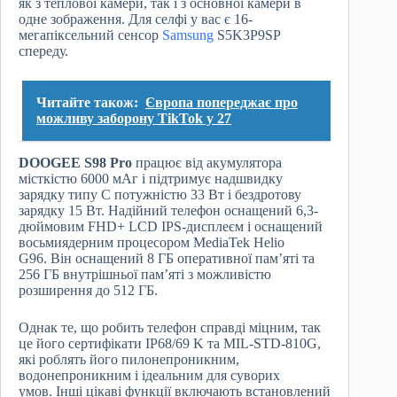
як з теплової камери, так і з основної камери в
одне зображення. Для селфі у вас є 16-
мегапіксельний сенсор
Samsung
S5K3P9SP
спереду.
Читайте також:
Європа попереджає про
можливу заборону TikTok у 27
DOOGEE S98 Pro
працює від акумулятора
місткістю 6000 мАг і підтримує надшвидку
зарядку типу C потужністю 33 Вт і бездротову
зарядку 15 Вт. Надійний телефон оснащений 6,3-
дюймовим FHD+ LCD IPS-дисплеєм і оснащений
восьмиядерним процесором MediaTek Helio
G96. Він оснащений 8 ГБ оперативної пам’яті та
256 ГБ внутрішньої пам’яті з можливістю
розширення до 512 ГБ.
Однак те, що робить телефон справді міцним, так
це його сертифікати IP68/69 K та MIL-STD-810G,
які роблять його пилонепроникним,
водонепроникним і ідеальним для суворих
умов. Інші цікаві функції включають встановлений