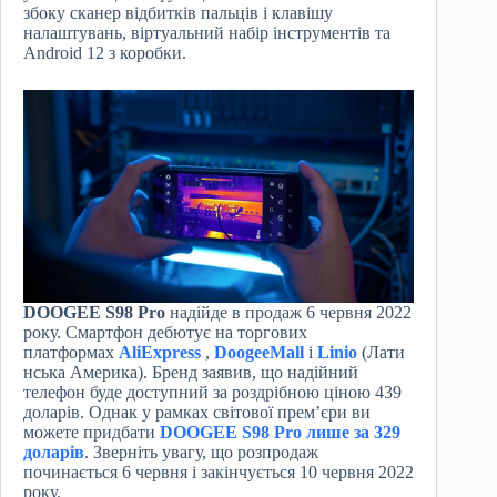
збоку сканер відбитків пальців і клавішу
налаштувань, віртуальний набір інструментів та
Android 12 з коробки.
DOOGEE S98 Pro
надійде в продаж 6 червня 2022
року. Смартфон дебютує на торгових
платформах
AliExpress
,
DoogeeMall
і
Linio
(Лати
нська Америка). Бренд заявив, що надійний
телефон буде доступний за роздрібною ціною 439
доларів. Однак у рамках світової прем’єри ви
можете придбати
DOOGEE S98 Pro лише за 329
доларів
. Зверніть увагу, що розпродаж
починається 6 червня і закінчується 10 червня 2022
року.