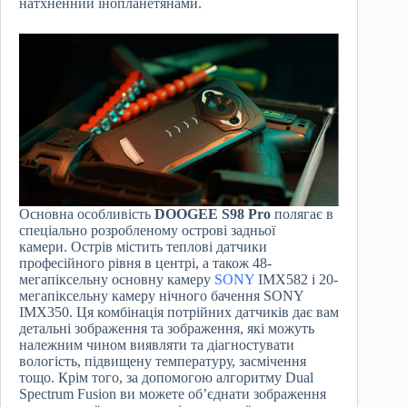
натхненний інопланетянами.
Основна особливість
DOOGEE S98 Pro
полягає в
спеціально розробленому острові задньої
камери. Острів містить теплові датчики
професійного рівня в центрі, а також 48-
мегапіксельну основну камеру
SONY
IMX582 і 20-
мегапіксельну камеру нічного бачення SONY
IMX350. Ця комбінація потрійних датчиків дає вам
детальні зображення та зображення, які можуть
належним чином виявляти та діагностувати
вологість, підвищену температуру, засмічення
тощо. Крім того, за допомогою алгоритму Dual
Spectrum Fusion ви можете об’єднати зображення