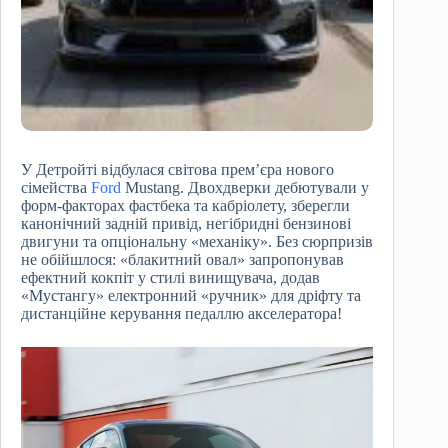
У Детройті відбулася світова прем’єра нового
сімейства
Ford
Mustang. Двохдверки дебютували у
форм-факторах фастбека та кабріолету, зберегли
канонічний задній привід, негібридні бензинові
двигуни та опціональну «механіку». Без сюрпризів
не обійшлося: «блакитний овал» запропонував
ефектний кокпіт у стилі винищувача, додав
«Мустангу» електронний «ручник» для дріфту та
дистанційне керування педаллю акселератора!