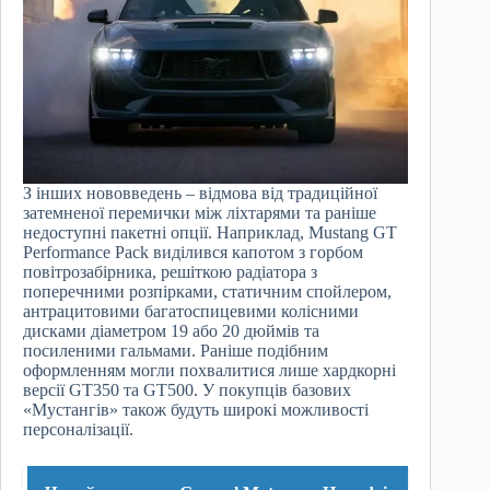
З інших нововведень – відмова від традиційної
затемненої перемички між ліхтарями та раніше
недоступні пакетні опції. Наприклад, Mustang GT
Performance Pack виділився капотом з горбом
повітрозабірника, решіткою радіатора з
поперечними розпірками, статичним спойлером,
антрацитовими багатоспицевими колісними
дисками діаметром 19 або 20 дюймів та
посиленими гальмами. Раніше подібним
оформленням могли похвалитися лише хардкорні
версії GT350 та GT500. У покупців базових
«Мустангів» також будуть широкі можливості
персоналізації.