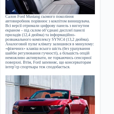
Салон Ford Mustang сьомого покоління
автовиробник порівнює з кокпітом винищувача.
Всі версії отримали цифрову панель з вигнутим
екраном – під склом об’єднані дисплеї панелі
приладів (12,4 дюйма) та інформаційно-
розважального комплексу SYNC4 (13,2 дюйма).
Аналоговий пульт клімату залишився в минулому:
«фізичних» клавіш всього шість (без урахування
шайби регулювання гучності), а більшість опцій
неможливо активувати, не торкаючись сенсорної
поверхні. Втім, Ford запевняє, що консерваторам
інтер’єр спорткара теж сподобається.