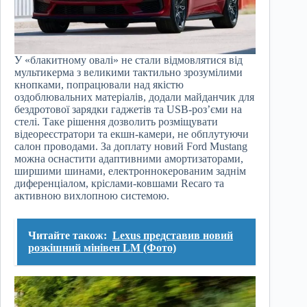
У «блакитному овалі» не стали відмовлятися від
мультикерма з великими тактильно зрозумілими
кнопками, попрацювали над якістю
оздоблювальних матеріалів, додали майданчик для
бездротової зарядки гаджетів та USB-роз’єми на
стелі. Таке рішення дозволить розміщувати
відеореєстратори та екшн-камери, не обплутуючи
салон проводами. За доплату новий Ford Mustang
можна оснастити адаптивними амортизаторами,
ширшими шинами, електроннокерованим заднім
диференціалом, кріслами-ковшами Recaro та
активною вихлопною системою.
Читайте також:
Lexus представив новий
розкішний мінівен LM (Фото)