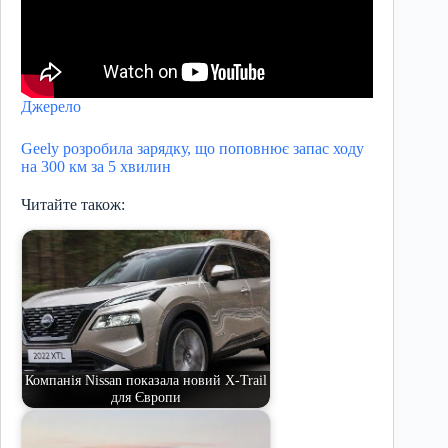
Джерело
Geely розробила зарядку, що поповнює запас ходу
на 300 км за 5 хвилин
Читайте також:
Компанія Nissan показала новий X-Trail
для Європи