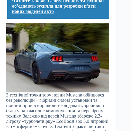
Читайте також:
General Motors та Hyundai
об’єднають зусилля для розробки п’яти
нових моделей авто
З технічної точки зору новий Mustang обійшовся
без революцій – гібридні силові установки та
повний привід вирішили не додавати, зробивши
ставку на класичне компонування та перевірену
техніку. Залежно від версії Mustang збереже 2,3-
літрову «турбочетвірку» EcoBoost або 5,0-літровий
«атмосферник» Coyote. Технічні характеристики