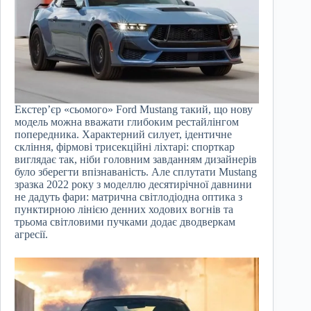
Екстер’єр «сьомого» Ford Mustang такий, що нову
модель можна вважати глибоким рестайлінгом
попередника. Характерний силует, ідентичне
скління, фірмові трисекційні ліхтарі: спорткар
виглядає так, ніби головним завданням дизайнерів
було зберегти впізнаваність. Але сплутати Mustang
зразка 2022 року з моделлю десятирічної давнини
не дадуть фари: матрична світлодіодна оптика з
пунктирною лінією денних ходових вогнів та
трьома світловими пучками додає дводверкам
агресії.