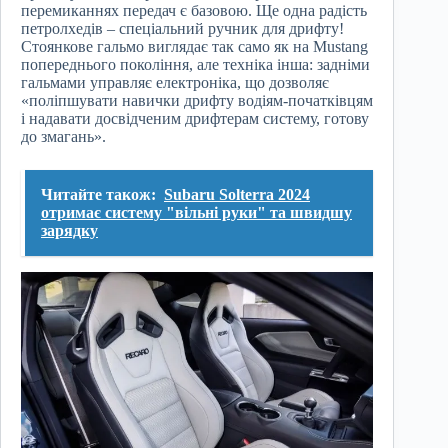
перемиканнях передач є базовою. Ще одна радість
петролхедів – спеціальний ручник для дрифту!
Стоянкове гальмо виглядає так само як на Mustang
попереднього покоління, але техніка інша: задніми
гальмами управляє електроніка, що дозволяє
«поліпшувати навички дрифту водіям-початківцям
і надавати досвідченим дрифтерам систему, готову
до змагань».
Читайте також:
Subaru Solterra 2024
отримає систему "вільні руки" та швидшу
зарядку