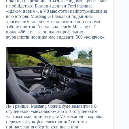
поки що не розкриваються, але відомо, що без змін
не обійдеться. Базовий двигун Ford називає
«цілком новим», а V8 має стати найпотужнішим за
всю історію Mustang GT завдяки подвійним
дросельним заслінкам та оптимізованій системі
забору повітря. Актуальна версія Mustang GT
видає 466 к.с., і за оцінкою профільних
журналістів новинка має видавати 500 «конячок».
Як і раніше, Mustang можна буде замовити з 6-
ступеневою «механікою» або з 10-ступеневим
«автоматом», причому для V8 механічна коробка
передач з функцією електронної системи
припасування обертів колінвала при