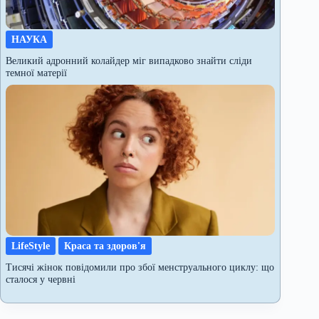
НАУКА
Великий адронний колайдер міг випадково знайти сліди
темної матерії
LifeStyle
Краса та здоров'я
Тисячі жінок повідомили про збої менструального циклу: що
сталося у червні