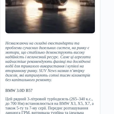
Незважаючи на складні екостандарти та
проблеми сучасних дизельних систем, на ринку є
мотори, що стабільно демонструють високу
надійність і величезний ресурс. Саме ці агрегати
найчастіше рекомендують фахівці та досвідчені
водії для тривалого використання і купівлі на
вторинному ринку. SUV News назвав п’ятірку
дизелів, які витримують сотні тисяч кілометрів
без капітального ремонту.
BMW 3.0D B57
Цей рядний 3-літровий турбодизель (265–340 к.с.,
до 700 Нм) встановлюється на BMW X3, X5, X7, а
також 5-ту та 7-му серії. Переднє розташування
ланцюга ГРМ, витривала турбіна та ідеальна