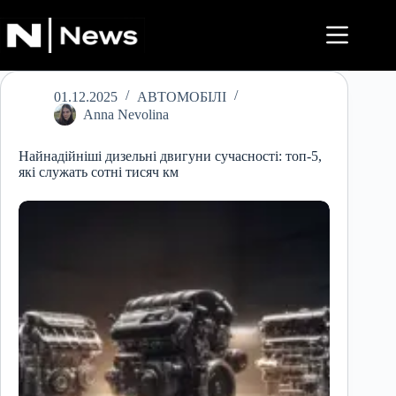
Перейти
до
вмісту
01.12.2025
АВТОМОБІЛІ
Anna Nevolina
Найнадійніші дизельні двигуни сучасності: топ-5,
які служать сотні тисяч км