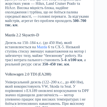
жорстких умов — Hilux, Land Cruiser Prado та
HiAce. Висока міцність блока, надійне
охолодження і турбіна, що не боїться палива
середньої якості, — головні переваги. За відгуками
майстрів, агрегат без проблем проходить
500–700
тис. км
.
Mazda 2.2 Skyactiv-D
Дизель на 150–184 к.с. (до 450 Нм), який
встановлюється на
Mazda
6 та CX-5. Низький
ступінь стиску зменшує навантаження на мотор і
забезпечує тиху, майже “бензинову” роботу. На
трасі витрата пального становить
5–6 л/100 км
, а
реальний ресурс сягає
350–450 тис. км
.
Volkswagen 2.0 TDI (EA288)
Універсальний дизель (122–200 к.с., до 400 Нм),
який використовують VW, Skoda та Seat. У
порівнянні з EA189 оновлені впорскування та DPF
значно підвищили довговічність — мотор
упевнено працює при високих температурах і не
боїться інтенсивних навантажень. При якісному