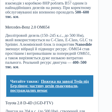
взаємодія з коробкою 8HP роблять B57 одним із
найнадійніших дизелів на ринку. При коректному
обслуговуванні він впевнено проходить
500–600
тис. км
.
Mercedes-Benz 2.0 OM654
Дволітровий дизель (150–245 к.с., до 500 Нм),
який використовується на C-Class, E-Class, GLC та
Sprinter. Алюмінієвий блок із покриттям
Nanoslide
зменшує вібрації й підвищує ресурс. OM654 став
простішим і витривалішим за попередній OM651,
а також вирізняється дуже низькою витратою
пального. Реальний ресурс двигуна —
400–500
тис. км
.
Читайте також:
Пожежа на заводі Tesla під
Берліном: частину цехів евакуювали,
постраждалих немає
Toyota 2.8 D-4D (1GD-FTV)
Двигун на 204 к.с. (до 500 Нм), створений для