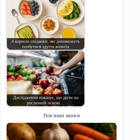
4 корисні сніданки, які допоможуть
позбутися здуття живота
Дослідження показує, що дієти на
рослинній основі…
Пов’язані записи