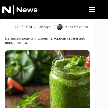
Перейти
до
вмісту
27.05.2024
LifeStyle
Anna Nevolina
Веганські рецепти: смачні та корисні страви для
щоденного меню