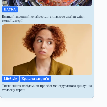
НАУКА
Великий адронний колайдер міг випадково знайти сліди
темної матерії
LifeStyle
Краса та здоров'я
Тисячі жінок повідомили про збої менструального циклу: що
сталося у червні