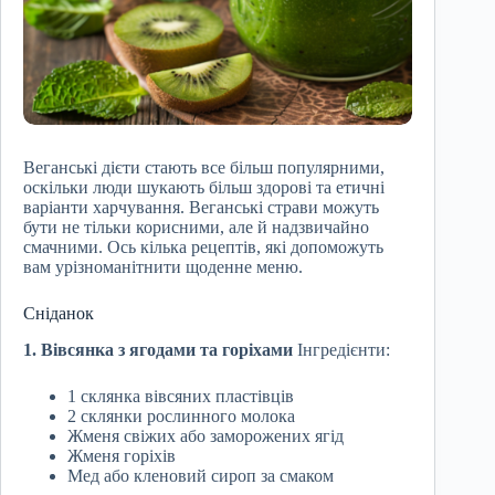
Веганські дієти стають все більш популярними,
оскільки люди шукають більш здорові та етичні
варіанти харчування. Веганські страви можуть
бути не тільки корисними, але й надзвичайно
смачними. Ось кілька рецептів, які допоможуть
вам урізноманітнити щоденне меню.
Сніданок
1. Вівсянка з ягодами та горіхами
Інгредієнти:
1 склянка вівсяних пластівців
2 склянки рослинного молока
Жменя свіжих або заморожених ягід
Жменя горіхів
Мед або кленовий сироп за смаком