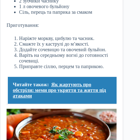
2 зубчики часнику
1 л овочевого бульйону
Сіль, перець та паприка за смаком
Приготування:
Наріжте моркву, цибулю та часник.
Смажте їх у каструлі до м’якості.
Додайте сочевицю та овочевий бульйон.
Варіть на середньому вогні до готовності
сочевиці.
Приправте сіллю, перцем та паприкою.
Читайте також:
Як жартують про
обстріли: меми про укриття та життя під
атаками