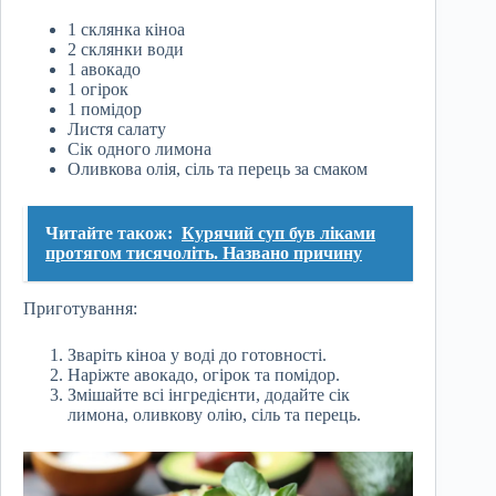
1 склянка кіноа
2 склянки води
1 авокадо
1 огірок
1 помідор
Листя салату
Сік одного лимона
Оливкова олія, сіль та перець за смаком
Читайте також:
Курячий суп був ліками
протягом тисячоліть. Названо причину
Приготування:
Зваріть кіноа у воді до готовності.
Наріжте авокадо, огірок та помідор.
Змішайте всі інгредієнти, додайте сік
лимона, оливкову олію, сіль та перець.