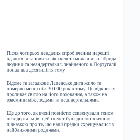
Після чотирьох невдалих спроб вченим нарешті
вдалося встановити вік скелета можливого гібрида
людини та неандертальця, знайденого в Португалії
понад два десятиліття тому.
Відоме та загадкове Лапедське дитя жило та
померло менш ніж 30 000 років тому. Це відкриття
проливає світло на його поховання, а також на
взаємини між людьми та неандертальцями.
Ще до того, як вчені повністю секвенували геном
неандертальців, цей скелет був єдиною значною
підказкою про те, що наші предки схрещувалися з
найближчими родичами.