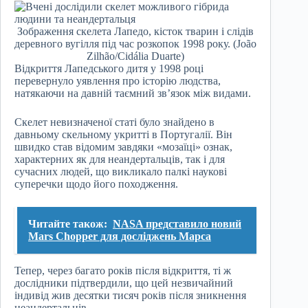
Зображення скелета Лапедо, кісток тварин і слідів
деревного вугілля під час розкопок 1998 року. (João
Zilhão/Cidália Duarte)
Відкриття Лапедського дитя у 1998 році
перевернуло уявлення про історію людства,
натякаючи на давній таємний зв’язок між видами.
Скелет невизначеної статі було знайдено в
давньому скельному укритті в Португалії. Він
швидко став відомим завдяки «мозаїці» ознак,
характерних як для неандертальців, так і для
сучасних людей, що викликало палкі наукові
суперечки щодо його походження.
Читайте також:
NASA представило новий
Mars Chopper для досліджень Марса
Тепер, через багато років після відкриття, ті ж
дослідники підтвердили, що цей незвичайний
індивід жив десятки тисяч років після зникнення
неандертальців.