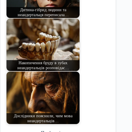
Дитина-гібрид людини та
неандертальця переписала…
Накопичення бруду в зубах
неандертальців розповідає…
Дослідники пояснили, чим мова
неандертальців…