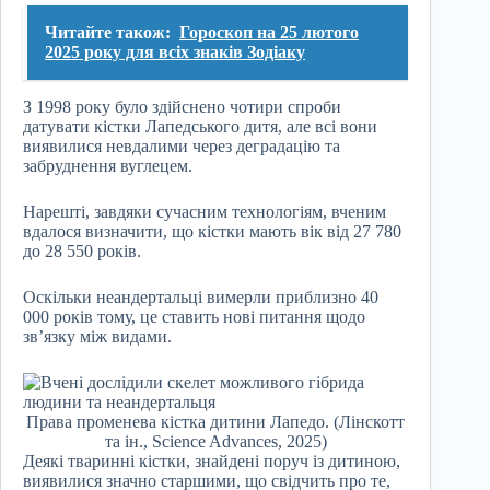
Читайте також:
Гороскоп на 25 лютого
2025 року для всіх знаків Зодіаку
З 1998 року було здійснено чотири спроби
датувати кістки Лапедського дитя, але всі вони
виявилися невдалими через деградацію та
забруднення вуглецем.
Нарешті, завдяки сучасним технологіям, вченим
вдалося визначити, що кістки мають вік від 27 780
до 28 550 років.
Оскільки неандертальці вимерли приблизно 40
000 років тому, це ставить нові питання щодо
зв’язку між видами.
Права променева кістка дитини Лапедо. (Лінскотт
та ін., Science Advances, 2025)
Деякі тваринні кістки, знайдені поруч із дитиною,
виявилися значно старшими, що свідчить про те,