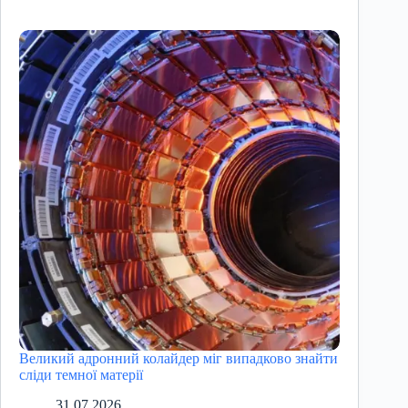
Великий адронний колайдер міг випадково знайти
сліди темної матерії
31.07.2026