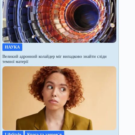
НАУКА
Великий адронний колайдер міг випадково знайти сліди
темної матерії
LifeStyle
Краса та здоров'я