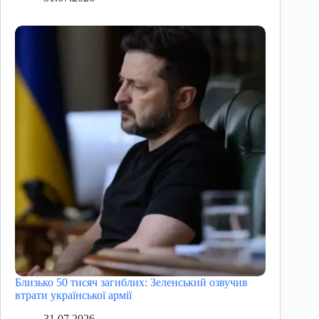
Близько 50 тисяч загиблих: Зеленський озвучив
втрати української армії
31.07.2026