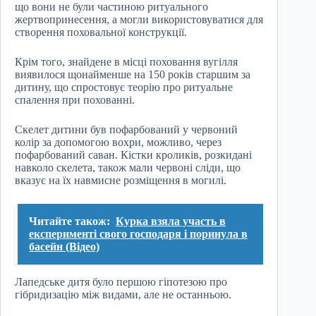
що вони не були частиною ритуального
жертвопринесення, а могли використовуватися для
створення поховальної конструкції.
Крім того, знайдене в місці поховання вугілля
виявилося щонайменше на 150 років старшим за
дитину, що спростовує теорію про ритуальне
спалення при похованні.
Скелет дитини був пофарбований у червоний
колір за допомогою вохри, можливо, через
пофарбований саван. Кістки кроликів, розкидані
навколо скелета, також мали червоні сліди, що
вказує на їх навмисне розміщення в могилі.
Читайте також:
Курка взяла участь в
експерименті свого господаря і поринула в
басейн (Відео)
Лапедське дитя було першою гіпотезою про
гібридизацію між видами, але не останньою.