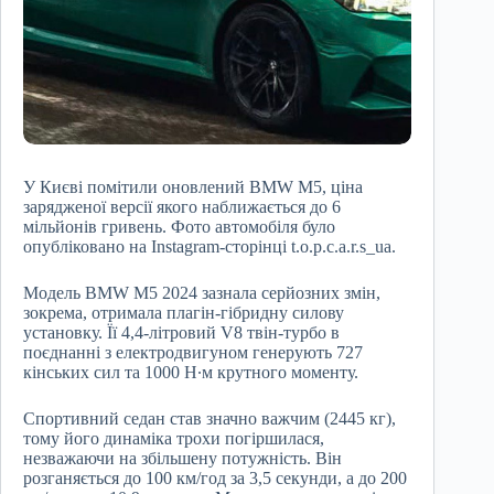
У Києві помітили оновлений BMW M5, ціна
зарядженої версії якого наближається до 6
мільйонів гривень. Фото автомобіля було
опубліковано на Instagram-сторінці t.o.p.c.a.r.s_ua.
Модель BMW M5 2024 зазнала серйозних змін,
зокрема, отримала плагін-гібридну силову
установку. Її 4,4-літровий V8 твін-турбо в
поєднанні з електродвигуном генерують 727
кінських сил та 1000 Н∙м крутного моменту.
Спортивний седан став значно важчим (2445 кг),
тому його динаміка трохи погіршилася,
незважаючи на збільшену потужність. Він
розганяється до 100 км/год за 3,5 секунди, а до 200