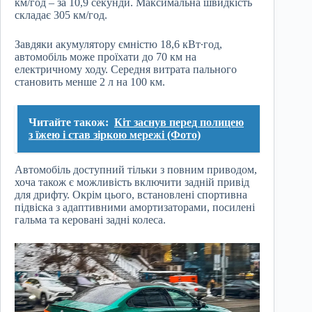
км/год – за 10,9 секунди. Максимальна швидкість
складає 305 км/год.
Завдяки акумулятору ємністю 18,6 кВт∙год,
автомобіль може проїхати до 70 км на
електричному ходу. Середня витрата пального
становить менше 2 л на 100 км.
Читайте також:
Кіт заснув перед полицею
з їжею і став зіркою мережі (Фото)
Автомобіль доступний тільки з повним приводом,
хоча також є можливість включити задній привід
для дрифту. Окрім цього, встановлені спортивна
підвіска з адаптивними амортизаторами, посилені
гальма та керовані задні колеса.