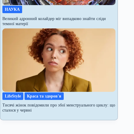
НАУКА
Великий адронний колайдер міг випадково знайти сліди
темної матерії
LifeStyle
Краса та здоров'я
Тисячі жінок повідомили про збої менструального циклу: що
сталося у червні