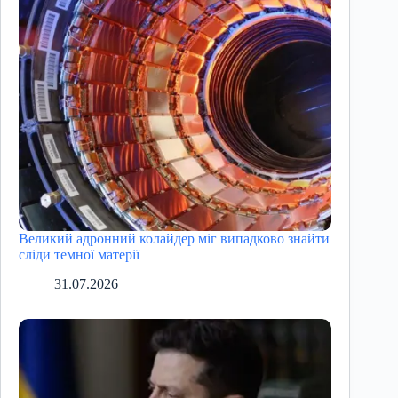
Великий адронний колайдер міг випадково знайти
сліди темної матерії
31.07.2026