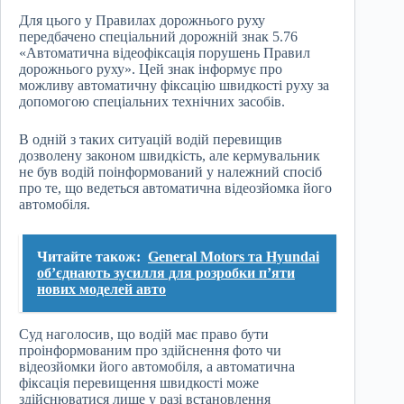
Для цього у Правилах дорожнього руху
передбачено спеціальний дорожній знак 5.76
«Автоматична відеофіксація порушень Правил
дорожнього руху». Цей знак інформує про
можливу автоматичну фіксацію швидкості руху за
допомогою спеціальних технічних засобів.
В одній з таких ситуацій водій перевищив
дозволену законом швидкість, але кермувальник
не був водій поінформований у належний спосіб
про те, що ведеться автоматична відеозйомка його
автомобіля.
Читайте також:
General Motors та Hyundai
об’єднають зусилля для розробки п’яти
нових моделей авто
Суд наголосив, що водій має право бути
проінформованим про здійснення фото чи
відеозйомки його автомобіля, а автоматична
фіксація перевищення швидкості може
здійснюватися лише у разі встановлення