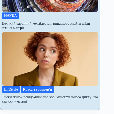
НАУКА
Великий адронний колайдер міг випадково знайти сліди
темної матерії
LifeStyle
Краса та здоров'я
Тисячі жінок повідомили про збої менструального циклу: що
сталося у червні