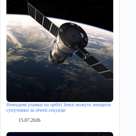
Невидимі уламки на орбіті Землі можуть знищити
супутники за лічені секунди
15.07.2026