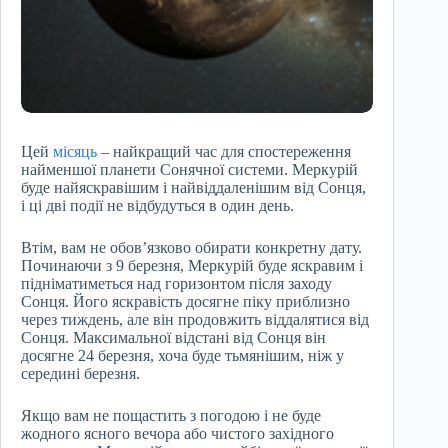
Цей
місяць
– найкращий час для спостереження
найменшої планети Сонячної системи. Меркурій
буде найяскравішим і найвіддаленішим від Сонця,
і ці дві події не відбудуться в один день.
Втім, вам не обов’язково обирати конкретну дату.
Починаючи з 9 березня, Меркурій буде яскравим і
підніматиметься над горизонтом після заходу
Сонця. Його яскравість досягне піку приблизно
через тиждень, але він продовжить віддалятися від
Сонця. Максимальної відстані від Сонця він
досягне 24 березня, хоча буде тьмянішим, ніж у
середині березня.
Якщо вам не пощастить з погодою і не буде
жодного ясного вечора або чистого західного