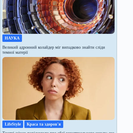
НАУКА
Великий адронний колайдер міг випадково знайти сліди
темної матерії
LifeStyle
Краса та здоров'я