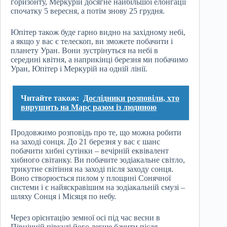
горизонту, Меркурій досягне найбільшої елонгації
спочатку 5 вересня, а потім знову 25 грудня.
Юпітер також буде гарно видно на західному небі,
а якщо у вас є телескоп, ви зможете побачити і
планету Уран. Вони зустрінуться на небі в
середині квітня, а наприкінці березня ми побачимо
Уран, Юпітер і Меркурій на одній лінії.
Читайте також:
Дослідники розповіли, хто
вирушить на Марс разом із людиною
Продовжимо розповідь про те, що можна робити
на заході сонця. До 21 березня у вас є шанс
побачити хибні сутінки – вечірній еквівалент
хибного світанку. Ви побачите зодіакальне світло,
трикутне світіння на заході після заходу сонця.
Воно створюється пилом у площині Сонячної
системи і є найяскравішим на зодіакальній смузі –
шляху Сонця і Місяця по небу.
Через орієнтацію земної осі під час весни в
Північній півкулі його легше бачити після