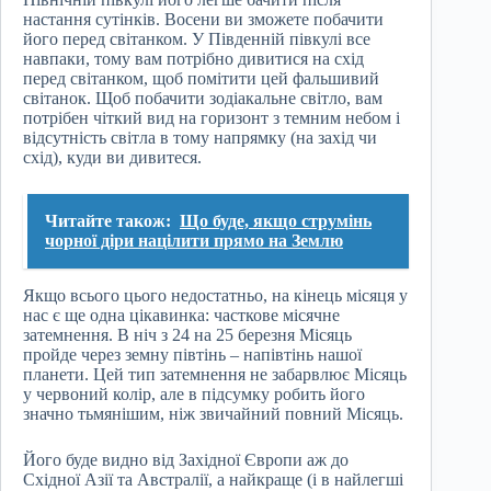
настання сутінків. Восени ви зможете побачити
його перед світанком. У Південній півкулі все
навпаки, тому вам потрібно дивитися на схід
перед світанком, щоб помітити цей фальшивий
світанок. Щоб побачити зодіакальне світло, вам
потрібен чіткий вид на горизонт з темним небом і
відсутність світла в тому напрямку (на захід чи
схід), куди ви дивитеся.
Читайте також:
Що буде, якщо струмінь
чорної діри націлити прямо на Землю
Якщо всього цього недостатньо, на кінець місяця у
нас є ще одна цікавинка: часткове місячне
затемнення. В ніч з 24 на 25 березня Місяць
пройде через земну півтінь – напівтінь нашої
планети. Цей тип затемнення не забарвлює Місяць
у червоний колір, але в підсумку робить його
значно тьмянішим, ніж звичайний повний Місяць.
Його буде видно від Західної Європи аж до
Східної Азії та Австралії, а найкраще (і в найлегші