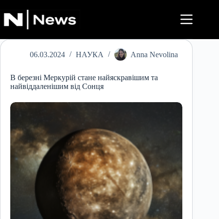
Перейти
до
вмісту
06.03.2024
НАУКА
Anna Nevolina
В березні Меркурій стане найяскравішим та
найвіддаленішим від Сонця