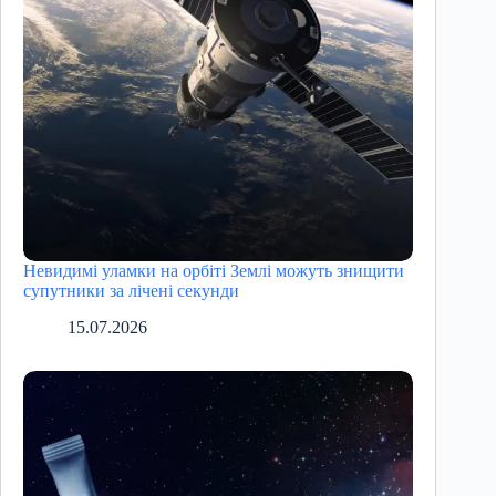
Невидимі уламки на орбіті Землі можуть знищити
супутники за лічені секунди
15.07.2026