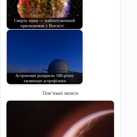
Смерть зірки — найпотужніший
прискорювач у Всесвіті:…
Астрономи розкрили 100-річну
таємницю астрофізики
Пов’язані записи