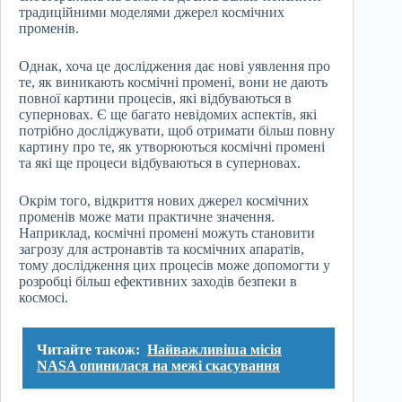
традиційними моделями джерел космічних
променів.
Однак, хоча це дослідження дає нові уявлення про
те, як виникають космічні промені, вони не дають
повної картини процесів, які відбуваються в
суперновах. Є ще багато невідомих аспектів, які
потрібно досліджувати, щоб отримати більш повну
картину про те, як утворюються космічні промені
та які ще процеси відбуваються в суперновах.
Окрім того, відкриття нових джерел космічних
променів може мати практичне значення.
Наприклад, космічні промені можуть становити
загрозу для астронавтів та космічних апаратів,
тому дослідження цих процесів може допомогти у
розробці більш ефективних заходів безпеки в
космосі.
Читайте також:
Найважливіша місія
NASA опинилася на межі скасування