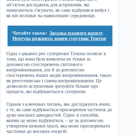
об’єктом досліджень для астрономів, які
намагаються з’ясувати, як саме відбувався вибух і
як він впливає на навколишнє середовище.
Читайте також:
Загадка осьового нахилу
Нептуна розкрита: винен супутник Тритон
Одна з цікавих рис супернови Тихона полягає в
тому, що вона була виявлена не тільки за
допомогою спостережень світлового
випромінювання, але й за допомогою
спостережень інших видів випромінювання, таких
як рентгенівське і гамма-випромінювання. Це
дозволило астрономам зрозуміти більше про
процеси, які відбуваються в супернові.
Одним з ключових питань, яке досліджують вчені,
є те, як саме відбувається прискорення частинок до
дуже високих швидкостей. Один зі способів,
якими це може відбуватися, – це за допомогою
утворення шокової хвилі, яка може прискорювати
частинки до високих енергій.