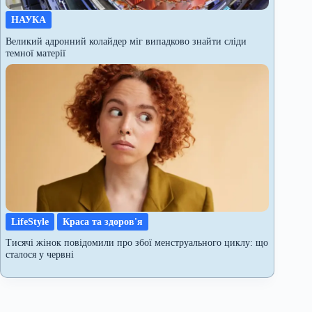
НАУКА
Великий адронний колайдер міг випадково знайти сліди
темної матерії
LifeStyle
Краса та здоров'я
Тисячі жінок повідомили про збої менструального циклу: що
сталося у червні