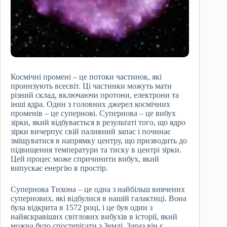
Космічні промені – це потоки частинок, які
пронизують всесвіт. Ці частинки можуть мати
різний склад, включаючи протони, електрони та
інші ядра. Один з головних джерел космічних
променів – це супернові. Супернова – це вибух
зірки, який відбувається в результаті того, що ядро
зірки вичерпує свій паливний запас і починає
зміщуватися в напрямку центру, що призводить до
підвищення температури та тиску в центрі зірки.
Цей процес може спричинити вибух, який
випускає енергію в простір.
Супернова Тихона – це одна з найбільш вивчених
супернових, які відбулися в нашій галактиці. Вона
була відкрита в 1572 році, і це був один з
найяскравіших світлових вибухів в історії, який
можна було спостерігати з Землі. Зараз він є