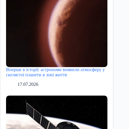
Вперше в історії: астрономи виявили атмосферу у
скелястої планети в зоні життя
17.07.2026