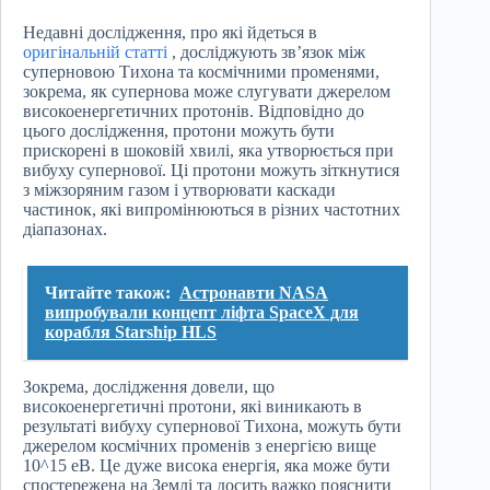
Недавні дослідження, про які йдеться в
оригінальній статті
, досліджують зв’язок між
суперновою Тихона та космічними променями,
зокрема, як супернова може слугувати джерелом
високоенергетичних протонів. Відповідно до
цього дослідження, протони можуть бути
прискорені в шоковій хвилі, яка утворюється при
вибуху супернової. Ці протони можуть зіткнутися
з міжзоряним газом і утворювати каскади
частинок, які випромінюються в різних частотних
діапазонах.
Читайте також:
Астронавти NASA
випробували концепт ліфта SpaceX для
корабля Starship HLS
Зокрема, дослідження довели, що
високоенергетичні протони, які виникають в
результаті вибуху супернової Тихона, можуть бути
джерелом космічних променів з енергією вище
10^15 еВ. Це дуже висока енергія, яка може бути
спостережена на Землі та досить важко пояснити