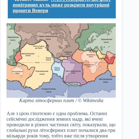
повітряних куль може розкрити внутрішні
процеси Венери
Карта літосферних плит / © Wikimedia
Але з цією гіпотезою є одна проблема. Останні
сейсмічні дослідження земних надр, які вчені
проводили в різних частинах світу, показували, що
глобальні рухи літосферних плит почалися два-три
мільярди років тому, тобто вже після утворення