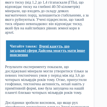
якого тиску (від 1,2 до 1,4 гігапаскаля (ГПа), що
відповідає тиску на глибині 40-50 кілометрів)
мінерали, що входять до складу деяких
магматичних порід, залишаються стабільними, а за
якого руйнуються. Учені підкреслили, що такий
тиск обрано невипадково: він відповідає тиску,
який був на найглибших рівнях земної кори в
археї.
Читайте також:
Вчені кажуть, що
загадкові сфери Дайсона можуть мати інше
пояснення
Результати експерименту показали, що
досліджувані мінерали могли утворитися тільки за
певних тектонічних умов у період між від 3,6 до
чотирьох мільярдів років тому. Отже, припустили
геофізики, тектонічна активність, нехай навіть у
примітивній формі, вже була запущена на нашій
планеті близько чотирьох мільярдів років тому.
Дослідники зробили висновок, що якщо рух
літосферних тектонічних плит на Землі розпочався