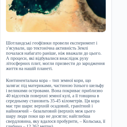
Шотландські геофізики провели експеримент і
з’ясували, що тектонічна активність Землі
почалася набагато раніше, ніж вважали до цього.
А процеси, які відбувалися внаслідок руху
літосферних плит, могли призвести до зародження
життя на нашій планеті.
Континентальна кора – тип земної кори, що
залягає під материками, частиною їхнього шельфу
і великими островами. Вона покриває приблизно
40 відсотків поверхні земної кулі, а її товщина в
середньому становить 35-45 кілометрів. Ця кора
має три шари: верхній осадовий, гранітний і
найнижчий – базальтовий (верхніх меж цього
шару люди поки що не досягли; найглибша
свердловина, яку вдалося пробурити, – Кольська, її
глибина – 12 262 метри).