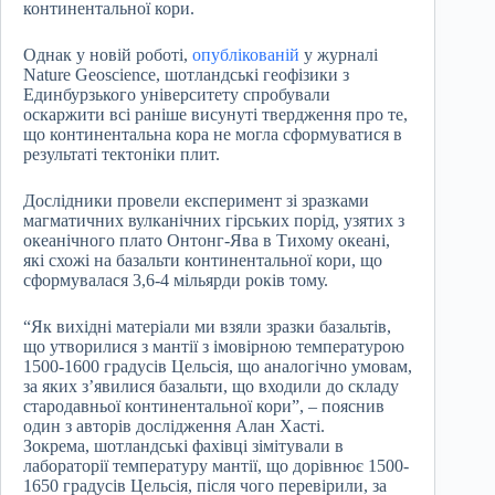
континентальної кори.
Однак у новій роботі,
опублікованій
у журналі
Nature Geoscience, шотландські геофізики з
Единбурзького університету спробували
оскаржити всі раніше висунуті твердження про те,
що континентальна кора не могла сформуватися в
результаті тектоніки плит.
Дослідники провели експеримент зі зразками
магматичних вулканічних гірських порід, узятих з
океанічного плато Онтонг-Ява в Тихому океані,
які схожі на базальти континентальної кори, що
сформувалася 3,6-4 мільярди років тому.
“Як вихідні матеріали ми взяли зразки базальтів,
що утворилися з мантії з імовірною температурою
1500-1600 градусів Цельсія, що аналогічно умовам,
за яких з’явилися базальти, що входили до складу
стародавньої континентальної кори”, – пояснив
один з авторів дослідження Алан Хасті.
Зокрема, шотландські фахівці зімітували в
лабораторії температуру мантії, що дорівнює 1500-
1650 градусів Цельсія, після чого перевірили, за