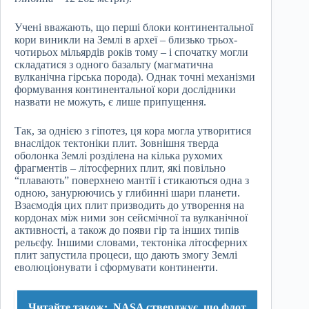
Учені вважають, що перші блоки континентальної
кори виникли на Землі в археї – близько трьох-
чотирьох мільярдів років тому – і спочатку могли
складатися з одного базальту (магматична
вулканічна гірська порода). Однак точні механізми
формування континентальної кори дослідники
назвати не можуть, є лише припущення.
Так, за однією з гіпотез, ця кора могла утворитися
внаслідок тектоніки плит. Зовнішня тверда
оболонка Землі розділена на кілька рухомих
фрагментів – літосферних плит, які повільно
“плавають” поверхнею мантії і стикаються одна з
одною, занурюючись у глибинні шари планети.
Взаємодія цих плит призводить до утворення на
кордонах між ними зон сейсмічної та вулканічної
активності, а також до появи гір та інших типів
рельєфу. Іншими словами, тектоніка літосферних
плит запустила процеси, що дають змогу Землі
еволюціонувати і сформувати континенти.
Читайте також:
NASA стверджує, що флот