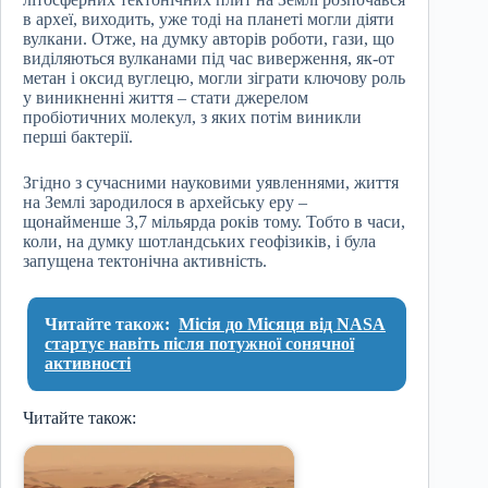
в археї, виходить, уже тоді на планеті могли діяти
вулкани. Отже, на думку авторів роботи, гази, що
виділяються вулканами під час виверження, як-от
метан і оксид вуглецю, могли зіграти ключову роль
у виникненні життя – стати джерелом
пробіотичних молекул, з яких потім виникли
перші бактерії.
Згідно з сучасними науковими уявленнями, життя
на Землі зародилося в архейську еру –
щонайменше 3,7 мільярда років тому. Тобто в часи,
коли, на думку шотландських геофізиків, і була
запущена тектонічна активність.
Читайте також:
Місія до Місяця від NASA
стартує навіть після потужної сонячної
активності
Читайте також: