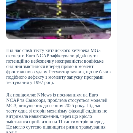
Під час crash-тесту китайського хетчбека MG3
експерти Euro NCAP зафіксували рідкісну та
потенційно небезпечну несправність: водійське
сидіння змістилося вперед прямо в момент
фронтального удару. Регулятор заявив, що не бачив
подібного дефекту з моменту запуску програми
тестування у 1997 році.
Як повідомляє NNews із посиланням на Euro
NCAP та Carscoops, проблема стосується моделей
MG3, випущених до серпня 2025 року. Під час
тесту одна зі сторін механізму фіксації сидіння не
витримала навантаження, через що крісло
змістилося приблизно на 11 сантиметрів вперед.
Це могло суттєво підвищити ризик травмування
водія.