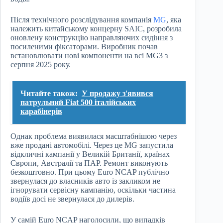
Після технічного розслідування компанія
MG
, яка
належить китайському концерну SAIC, розробила
оновлену конструкцію направляючих сидіння з
посиленими фіксаторами. Виробник почав
встановлювати нові компоненти на всі MG3 з
серпня 2025 року.
Читайте також:
У продажу з'явився
патрульний Fiat 500 італійських
карабінерів
Однак проблема виявилася масштабнішою через
вже продані автомобілі. Через це MG запустила
відкличні кампанії у Великій Британії, країнах
Європи, Австралії та ПАР. Ремонт виконують
безкоштовно. При цьому Euro NCAP публічно
звернулася до власників авто із закликом не
ігнорувати сервісну кампанію, оскільки частина
водіїв досі не звернулася до дилерів.
У самій Euro NCAP наголосили, що випадків