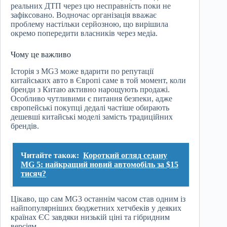
реальних ДТП через цю несправність поки не
зафіксовано. Водночас організація вважає
проблему настільки серйозною, що вирішила
окремо попередити власників через медіа.
Чому це важливо
Історія з MG3 може вдарити по репутації
китайських авто в Європі саме в той момент, коли
бренди з Китаю активно нарощують продажі.
Особливо чутливими є питання безпеки, адже
європейські покупці дедалі частіше обирають
дешевші китайські моделі замість традиційних
брендів.
Читайте також:
Короткий огляд седану
MG 5: найкращий новий автомобіль за $15
тисяч?
Цікаво, що сам MG3 останнім часом став одним із
найпопулярніших бюджетних хетчбеків у деяких
країнах ЄС завдяки низькій ціні та гібридним
версіям.