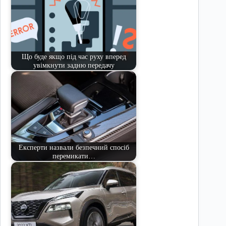
Що буде якщо під час руху вперед
увімкнути задню передачу
Експерти назвали безпечний спосіб
перемикати…