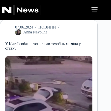
Перейти
до
вмісту
07.06.2024
НОВИНИ
Anna Nevolina
У Китаї собака втопила автомобіль хазяїна у
ставку