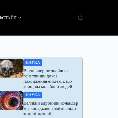
ФСТАЙЛ
НАУКА
Вчені вперше знайшли
генетичний доказ
походження епідемії, що
знищила мільйони людей
НАУКА
Великий адронний колайдер
міг випадково знайти сліди
темної матерії