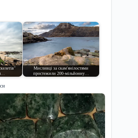
келетів"
Мисливці за скам'янілостями
ля…
простежили 200-мільйонну…
иси