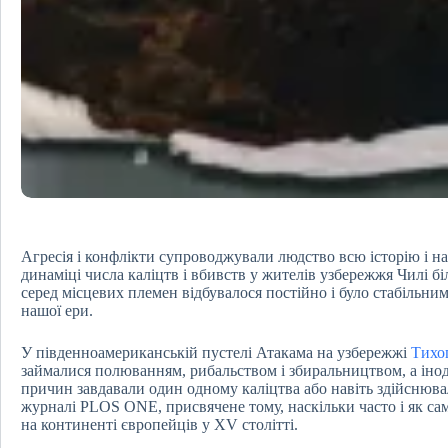
Агресія і конфлікти супроводжували людство всю історію і на
динаміці числа каліцтв і вбивств у жителів узбережжя Чилі бі
серед місцевих племен відбувалося постійно і було стабільним 
нашої ери.
У південноамериканській пустелі Атакама на узбережжі
Тихо
займалися полюванням, рибальством і збиральництвом, а інод
причин завдавали один одному каліцтва або навіть здійснюва
журналі PLOS ONE, присвячене тому, наскільки часто і як саме
на континенті європейців у XV столітті.