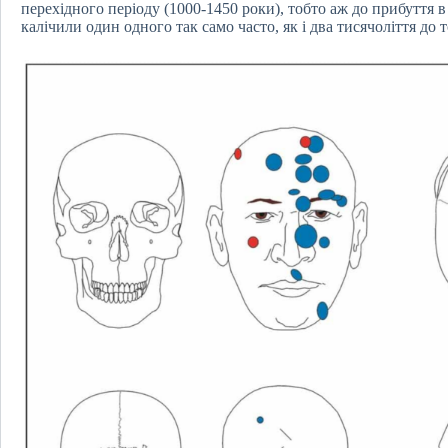
перехідного періоду (1000-1450 роки), тобто аж до прибуття 
калічили один одного так само часто, як і два тисячоліття до т