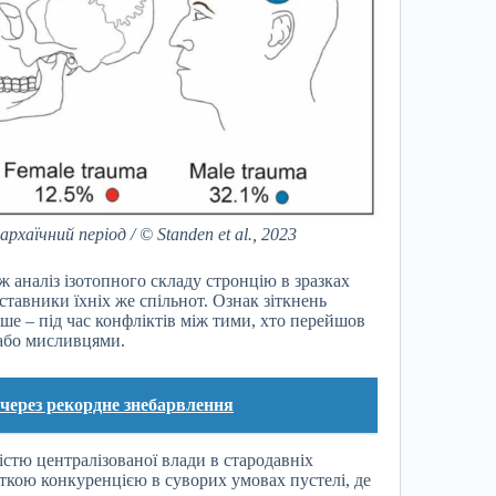
аїчний період / © Standen et al., 2023
ж аналіз ізотопного складу стронцію в зразках
тавники їхніх же спільнот. Ознак зіткнень
іше – під час конфліктів між тими, хто перейшов
 або мисливцями.
 через рекордне знебарвлення
стю централізованої влади в стародавніх
сткою конкуренцією в суворих умовах пустелі, де