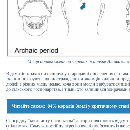
Місця пошкоджень на черепах жителів Атаками в арх
Відсутність захисних споруд у стародавніх поселеннях, а тако
тканин показують, що постраждалих атакамців калічили предс
людей з різних місць немає, хоча вони могли відбуватися пізн
до сільського господарства, і тими, хто залишився збирачами
Читайте також:
84% коралів Землі у критичному стані
Своєрідну “константу насильства” автори пояснюють відсутні
спільнотах. Саму ж постійну агресію вчені пов’язують із жор