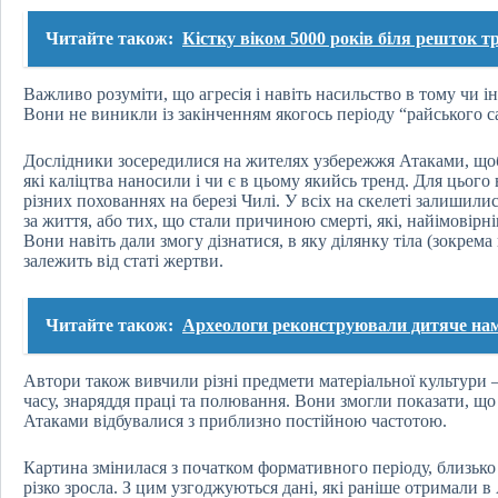
Читайте також:
Кістку віком 5000 років біля решток т
Важливо розуміти, що агресія і навіть насильство в тому чи
Вони не виникли із закінченням якогось періоду “райського с
Дослідники зосередилися на жителях узбережжя Атаками, щоб 
які каліцтва наносили і чи є в цьому якийсь тренд. Для цього 
різних похованнях на березі Чилі. У всіх на скелеті залишили
за життя, або тих, що стали причиною смерті, які, найімовірн
Вони навіть дали змогу дізнатися, в яку ділянку тіла (зокрема
залежить від статі жертви.
Читайте також:
Археологи реконструювали дитяче нами
Автори також вивчили різні предмети матеріальної культури
часу, знаряддя праці та полювання. Вони змогли показати, що 
Атаками відбувалися з приблизно постійною частотою.
Картина змінилася з початком формативного періоду, близько т
різко зросла. З цим узгоджуються дані, які раніше отримали в 