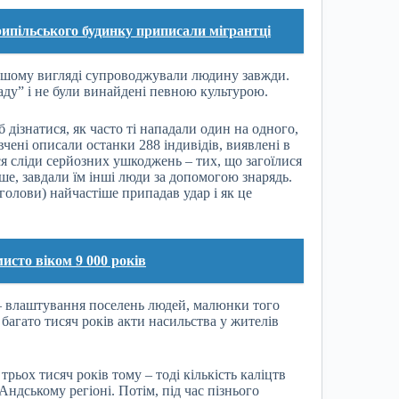
рипільського будинку приписали мігрантці
 іншому вигляді супроводжували людину завжди.
аду” і не були винайдені певною культурою.
дізнатися, як часто ті нападали один на одного,
вчені описали останки 288 індивідів, виявлені в
ся сліди серйозних ушкоджень – тих, що загоїлися
іше, завдали їм інші люди за допомогою знарядь.
 голови) найчастіше припадав удар і як це
сто віком 9 000 років
 – влаштування поселень людей, малюнки того
багато тисяч років акти насильства у жителів
рьох тисяч років тому – тоді кількість каліцтв
Андському регіоні. Потім, під час пізнього