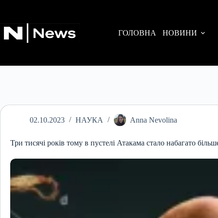
Перейти
до
вмісту
ГОЛОВНА
НОВИНИ
02.10.2023
НАУКА
Anna Nevolina
Три тисячі років тому в пустелі Атакама стало набагато більш