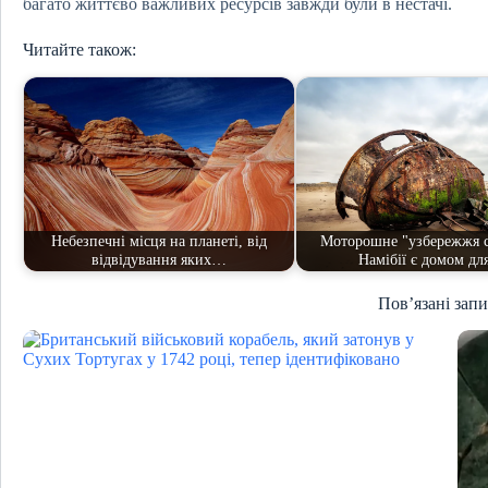
багато життєво важливих ресурсів завжди були в нестачі.
Читайте також:
Небезпечні місця на планеті, від
Моторошне "узбережжя с
відвідування яких…
Намібії є домом д
Пов’язані зап