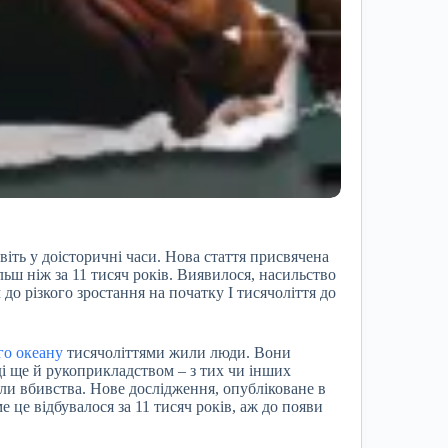
віть у доісторичні часи. Нова стаття присвячена
льш ніж за 11 тисяч років. Виявилося, насильство
до різкого зростання на початку I тисячоліття до
го океану
тисячоліттями жили люди. Вони
і ще й рукоприкладством – з тих чи інших
ли вбивства. Нове дослідження, опубліковане в
 це відбувалося за 11 тисяч років, аж до появи