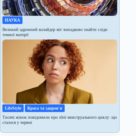
НАУКА
Великий адронний колайдер міг випадково знайти сліди
темної матерії
LifeStyle
Краса та здоров'я
Тисячі жінок повідомили про збої менструального циклу: що
сталося у червні