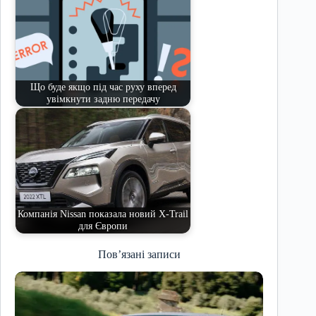
Що буде якщо під час руху вперед
увімкнути задню передачу
Компанія Nissan показала новий X-Trail
для Європи
Пов’язані записи