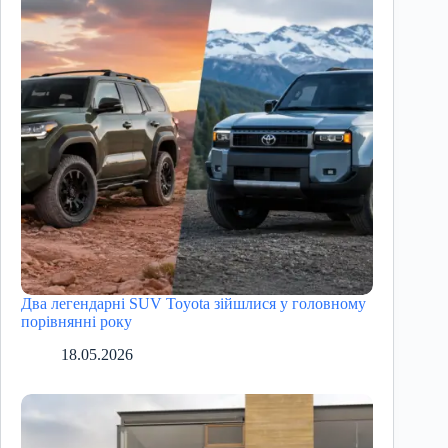
Два легендарні SUV Toyota зійшлися у головному
порівнянні року
18.05.2026