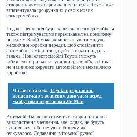
створює відчуття перемикання передач. Toyota вже
запатентувала цю функцію у своїх нових
електромобілях.
Педаль зчеплення буде включена в електромобілі, а
також підтримуватиме перемикання на понижену
передачу. Водій може використовувати модуль
механічної коробки передач, щоб сповільнити
автомобіль замість того, щоб натискати педаль
гальма. Нові електромобілі Toyota зможуть
забезпечити ривки та зупинки для водіїв, які так і
не навчилися керувати автомобілем з механічною
коробкою.
Читайте також:
Toyota представляє
концепт-кар з водневим двигуном перед
майбутніми перегонами Ле-Ман
Автомобілі моделюватимуть наслідки поганого
використання зчеплення, але, однак, не будуть
зупинятися, забезпечуючи безпеку, як
очікувалося. Додавання імітованої ручної