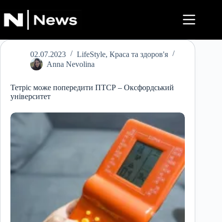
Перейти
до
вмісту
02.07.2023
LifeStyle
,
Краса та здоров'я
Anna Nevolina
Тетріс може попередити ПТСР – Оксфордський
університет