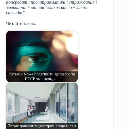
попередити посттравматичні страждання і
звільнити їх від нав’язливих виснажливих
спогадів”.
Читайте також:
Кетамін може полегшити депресію та
ПТСР за 1 день, -…
Тетріс допоміг медсестрам впоратися з