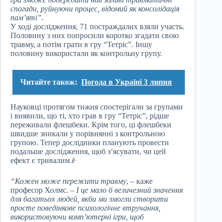
спогади, руйнуючи процес, відомий як консолідація
пам’яті”.
У ході дослідження, 71 постраждалих взяли участь.
Половину з них попросили коротко згадати свою
травму, а потім грати в гру “Тетріс”. Іншу
половину використали як контрольну групу.
Читайте також:
Погода в Україні 3 липня
Науковці протягом тижня спостерігали за групами
і виявили, що ті, хто грав в гру “Тетріс”, рідше
переживали флешбеки. Крім того, ці флешбеки
швидше зникали у порівнянні з контрольною
групою. Тепер дослідники планують провести
подальше дослідження, щоб з’ясувати, чи цей
ефект є тривалим.ё
“Кожен може пережити травму
, – каже
професор Холмс. –
І це мало б величезний значення
для багатьох людей, якби ми змогли створити
просте поведінкове психологічне втручання,
використовуючи комп’ютерні ігри, щоб