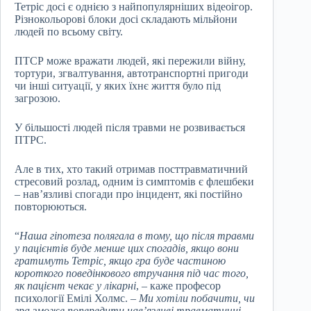
Тетріс досі є однією з найпопулярніших відеоігор.
Різнокольорові блоки досі складають мільйони
людей по всьому світу.
ПТСР може вражати людей, які пережили війну,
тортури, згвалтування, автотранспортні пригоди
чи інші ситуації, у яких їхнє життя було під
загрозою.
У більшості людей після травми не розвивається
ПТРС.
Але в тих, хто такий отримав посттравматичний
стресовий розлад, одним із симптомів є флешбеки
– нав’язливі спогади про інцидент, які постійно
повторюються.
“
Наша гіпотеза полягала в тому, що після травми
у пацієнтів буде менше цих спогадів, якщо вони
гратимуть Тетріс, якщо гра буде частиною
короткого поведінкового втручання під час того,
як пацієнт чекає у лікарні
, – каже професор
психології Емілі Холмс. –
Ми хотіли побачити, чи
гра зможе попередити нав’язливі травматичні