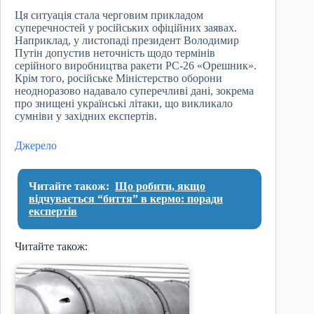
Ця ситуація стала черговим прикладом
суперечностей у російських офіційних заявах.
Наприклад, у листопаді президент Володимир
Путін допустив неточність щодо термінів
серійного виробництва ракети РС-26 «Орешник».
Крім того, російське Міністерство оборони
неодноразово надавало суперечливі дані, зокрема
про знищені українські літаки, що викликало
сумніви у західних експертів.
Джерело
Читайте також:
Що робити, якщо
відчувається “биття” в кермо: поради
експертів
Читайте також: