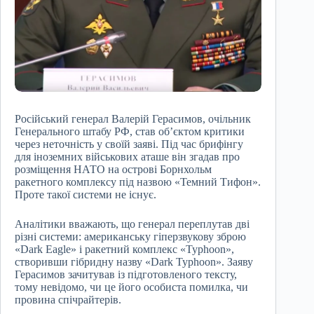
Російський генерал Валерій Герасимов, очільник
Генерального штабу РФ, став об’єктом критики
через неточність у своїй заяві. Під час брифінгу
для іноземних військових аташе він згадав про
розміщення НАТО на острові Борнхольм
ракетного комплексу під назвою «Темний Тифон».
Проте такої системи не існує.
Аналітики вважають, що генерал переплутав дві
різні системи: американську гіперзвукову зброю
«Dark Eagle» і ракетний комплекс «Typhoon»,
створивши гібридну назву «Dark Typhoon». Заяву
Герасимов зачитував із підготовленого тексту,
тому невідомо, чи це його особиста помилка, чи
провина спічрайтерів.