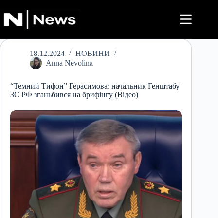
Перейти
до
вмісту
18.12.2024
НОВИНИ
Anna Nevolina
“Темний Тифон” Герасимова: начальник Генштабу
ЗС РФ зганьбився на брифінгу (Відео)