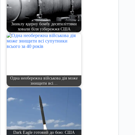
Зниклу ядерну бомбу десятиліттями
ховали біля узбережжя США
Одна необережна військова дія може
знищити всі…
Dark Eagle готовий до бою: США