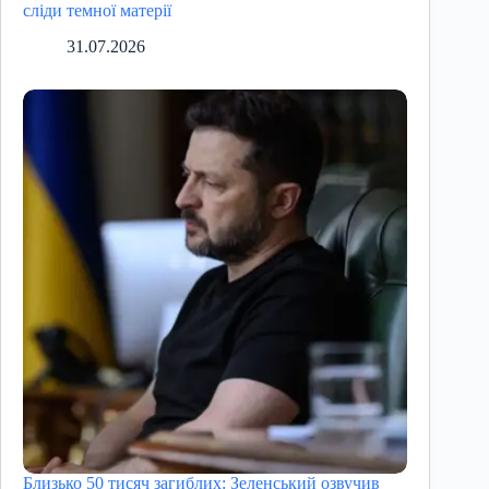
сліди темної матерії
31.07.2026
Близько 50 тисяч загиблих: Зеленський озвучив