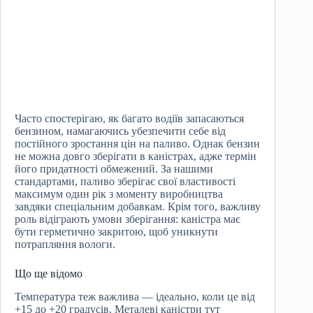
Часто спостерігаю, як багато водіїв запасаються
бензином, намагаючись убезпечити себе від
постійного зростання цін на паливо. Однак бензин
не можна довго зберігати в каністрах, адже термін
його придатності обмежений. За нашими
стандартами, паливо зберігає свої властивості
максимум один рік з моменту виробництва
завдяки спеціальним добавкам. Крім того, важливу
роль відіграють умови зберігання: каністра має
бути герметично закритою, щоб уникнути
потрапляння вологи.
Що ще відомо
Температура теж важлива — ідеально, коли це від
+15 до +20 градусів. Металеві каністри тут