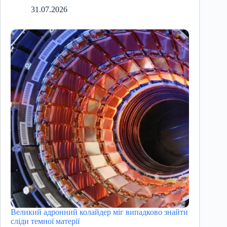
31.07.2026
Великий адронний колайдер міг випадково знайти
сліди темної матерії