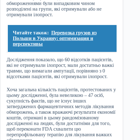
обмороженнями були випадковим чином
розподілені на групи, які отримували або не
отримували ілопрост.
Читайте також:
Перевозка грузов из
Польши в Украину: оптимизация и
перспективы
Дослідження показало, що 60 відсотків пацієнтів,
які не отримували ілопрост, мали достатньо важкі
травми, що вимагали ампутації, порівняно з 0
відсотками пацієнтів, які отримували ілопрост.
Хоча загальна кількість пацієнтів, протестованих у
цьому дослідженні, була невеликою – 47 осіб,
сукупність фактів, що не існує інших
затверджених фармацевтичних методів лікування
обморожень, а також вражаючі результати економії
коштів, отримані в цьому рандомізованому
дослідженні на людях, були достатніми для того,
щоб переконати FDA схвалити цю
перепрофільовану терапію для лікування важких