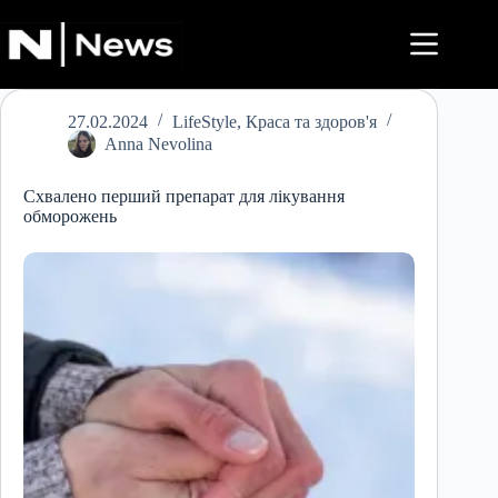
Перейти
до
вмісту
27.02.2024
LifeStyle
,
Краса та здоров'я
Anna Nevolina
Схвалено перший препарат для лікування
обморожень