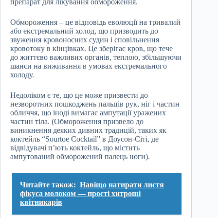
препарат для лікування обмороження.
Обмороження – це відповідь еволюції на тривалий
або екстремальний холод, що призводить до
звуження кровоносних судин і сповільнення
кровотоку в кінцівках. Це зберігає кров, що тече
до життєво важливих органів, теплою, збільшуючи
шанси на виживання в умовах екстремального
холоду.
Недоліком є те, що це може призвести до
незворотних пошкоджень пальців рук, ніг і частин
обличчя, що іноді вимагає ампутації уражених
частин тіла. (Обмороження призвело до
виникнення деяких дивних традицій, таких як
коктейль “Sourtoe Cocktail” в Доусон-Сіті, де
відвідувачі п’ють коктейль, що містить
ампутований обморожений палець ноги).
Читайте також:
Навіщо натирати листя
фікуса молоком — прості хитрощі
квітникарів