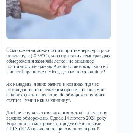
Обмороження може статися при температурі трохи
нижче нуля (-0,55°C), хоча при таких температурах
обмороження зазвичай легке і не викликає
постійних ушкоджень. Але що станеться, якщо ви
живете і працюєте в місці, де значно холодніше?
Як канадець, я звик бачити в новинах під час
похолодання попередження про те, що людям не
слід виходити на вулицю, бо обмороження може
статися “менш ніж за хвилину”.
Досі не існувало затверджених методів лікування
важких обморожень. Однак 14 лютого 2024 року
Управління з контролю за продуктами і ліками
США (FDA) оголосило, що схвалило перший