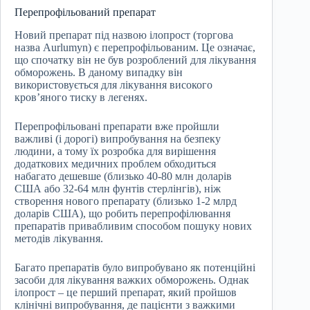
Перепрофільований препарат
Новий препарат під назвою ілопрост (торгова
назва Aurlumyn) є перепрофільованим. Це означає,
що спочатку він не був розроблений для лікування
обморожень. В даному випадку він
використовується для лікування високого
кров’яного тиску в легенях.
Перепрофільовані препарати вже пройшли
важливі (і дорогі) випробування на безпеку
людини, а тому їх розробка для вирішення
додаткових медичних проблем обходиться
набагато дешевше (близько 40-80 млн доларів
США або 32-64 млн фунтів стерлінгів), ніж
створення нового препарату (близько 1-2 млрд
доларів США), що робить перепрофілювання
препаратів привабливим способом пошуку нових
методів лікування.
Багато препаратів було випробувано як потенційні
засоби для лікування важких обморожень. Однак
ілопрост – це перший препарат, який пройшов
клінічні випробування, де пацієнти з важкими