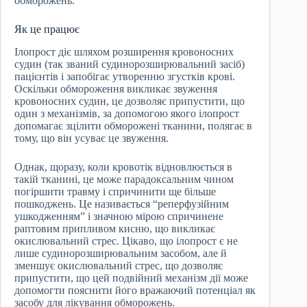
обморожень.
Як це працює
Ілопрост діє шляхом розширення кровоносних
судин (так званий судинорозширювальний засіб)
пацієнтів і запобігає утворенню згустків крові.
Оскільки обмороження викликає звуження
кровоносних судин, це дозволяє припустити, що
один з механізмів, за допомогою якого ілопрост
допомагає зцілити обморожені тканини, полягає в
тому, що він усуває це звуження.
Однак, щоразу, коли кровотік відновлюється в
такій тканині, це може парадоксальним чином
погіршити травму і спричинити ще більше
пошкоджень. Це називається “реперфузійним
ушкодженням” і значною мірою спричинене
раптовим припливом кисню, що викликає
окислювальний стрес. Цікаво, що ілопрост є не
лише судинорозширювальним засобом, але й
зменшує окислювальний стрес, що дозволяє
припустити, що цей подвійний механізм дії може
допомогти пояснити його вражаючий потенціал як
засобу для лікування обморожень.