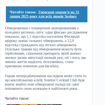
Читайте також:
Гороскоп здоров’я на 31
липня 2025 року для всіх знаків Зодіаку
Обмороження є поширеним захворюванням у
холодних регіонах світу: одне фінське дослідження
показало, що 1,1 відсотка населення Фінляндії
щороку зазнає сильних обморожень, а 12,9
відсотка страждають від легких обморожень.
Оскільки травми від обмороження можуть бути
серйозними, схвалення препарату, який значно
знижує ризик ампутації пальців рук, ніг і носа, що
змінює життя пацієнта, безсумнівно, стане
приємною новиною для багатьох.
Однак непередбачуваним наслідком може стати те,
що коктейльному клубу Sourtoe Cocktail Club буде
важче знайти нові обморожені пальці ніг, щоб
поповнити свою колекцію в найближчі роки.
Читайте також: