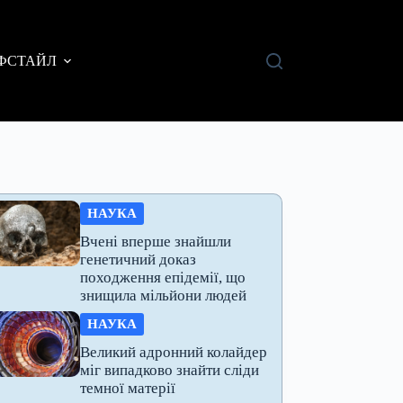
ФСТАЙЛ
НАУКА
Вчені вперше знайшли
генетичний доказ
походження епідемії, що
знищила мільйони людей
НАУКА
Великий адронний колайдер
міг випадково знайти сліди
темної матерії