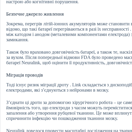
настрою або когнітивні порушення.
Безпечне джерело живлення
Зокрема, перегрів літій-іонних акумуляторів може становити 
відомо, що такі батареї перегріваються в разі їх несправності
між катодом і анодом (металевими компонентами електрода) з
замикання.
Також було враховано довговічність батареї, а також те, наскі
за вухом. Після попередньої відмови FDA було проведено ма
батареї Neuralink, щоб оцінити її продуктивність, довговічність
Міграція проводів
Тоді існує ризик міграції дроту . Link складається з дископо
електродами, які з’єднуються з нейронами в мозку.
З’єднати ці дроти за допомогою хірургічного робота – це саме
ймовірність того, що електроди з часом можуть переміститися
запалення або утворення рубцевої тканини. Це може вплину
спричинити інфекцію чи пошкодження тканини мозку.
Neuralink довелося провести масштабні дослідження на тварин