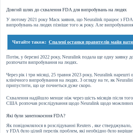
Довгий шлях до схвалення FDA для випробувань на людях
У лютому 2021 року Маск заявив, що Neuralink працює з FDA
випробувань на людях пізніше того ж року. Але випробування
Читайте також:
Спалені останки правителів майя нат
Потім, у березні 2022 року, Neuralink подала ще одну заявку
розпочати випробування на людях.
Через рік і три місяці, 25 травня 2023 року, Neuralink нареш
клінічного випробування на людях. З огляду на те, як Neural
припустити, що це почнеться дуже скоро.
Схвалення надійшло менше ніж через шість місяців після того
США розпочав розслідування щодо Neuralink щодо можливих
Які були занепокоєння FDA?
Як повідомлялося в розслідуванні Reuters , яке стверджувало,
у FDA було цілий перелік проблем, які необхідно було виріши