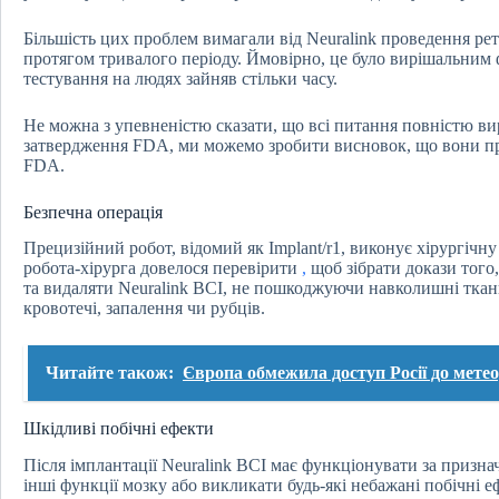
Більшість цих проблем вимагали від Neuralink проведення ре
протягом тривалого періоду. Ймовірно, це було вирішальним
тестування на людях зайняв стільки часу.
Не можна з упевненістю сказати, що всі питання повністю вир
затвердження FDA, ми можемо зробити висновок, що вони пр
FDA.
Безпечна операція
Прецизійний робот, відомий як Implant/r1, виконує хірургічну
робота-хірурга довелося перевірити
,
щоб зібрати докази того
та видаляти Neuralink BCI, не пошкоджуючи навколишні ткан
кровотечі, запалення чи рубців.
Читайте також:
Європа обмежила доступ Росії до мете
Шкідливі побічні ефекти
Після імплантації Neuralink BCI має функціонувати за призн
інші функції мозку або викликати будь-які небажані побічні еф