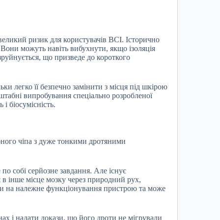
великий ризик для користувачів BCI. Історично
 . Вони можуть навіть вибухнути, якщо ізоляція
руйнується, що призведе до короткого
льки легко її безпечно замінити з місця під шкірою
сштабні випробування спеціально розробленої
 і біосумісність.
дібного чіпа з дуже тонкими дротяними
 по собі серйозне завдання. Але існує
 в інше місце мозку через природний рух,
ти на належне функціонування пристрою та може
ах і надати докази, що його дроти не мігрували