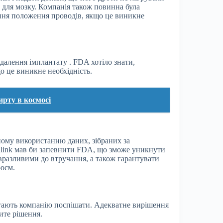
в для мозку. Компанія також повинна була
ання положення проводів, якщо це виникне
идалення імплантату . FDA хотіло знати,
о це виникне необхідність.
рту в космосі
ому використанню даних, зібраних за
ralink мав би запевнити FDA, що зможе уникнути
 вразливими до втручання, а також гарантувати
роєм.
рігають компанію поспішати. Адекватне вирішення
дите рішення.