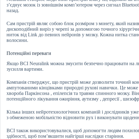
з’єднує мозок із зовнішнім комп’ютером через сигнал Bluetoo
назад.
Сам пристрій являє собою блок розміром з монету, який нази
дископодібний виріз у черепі за допомогою точного хірургічн
ниток від Link до певних нейронів у мозку. Кожна нитка стан
волосини.
Потенційні переваги
Якщо BCI Neuralink можна змусити безпечно працювати на лю
зусилля вартими.
Компанія стверджує, що пристрій може дозволити точний конт
ампутованими кінцівками природні рухові навички. Це може р
хвороба Паркінсона , епілепсія та травми спинного мозку. Ві
потенційного лікування ожиріння, аутизму , депресії , шизофре
Кілька інших нейротехнологічних компаній і дослідників уже
з обмеженою мобільністю відновити рух і виконувати щоденні
BCI також використовувалися, щоб допомогти людям похилого 
здібності, щоб пом’якшити найгірші наслідки старіння.