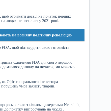
, щоб отримати дозвіл на початок перших
 на людях не почалися у 2021 році.
якають на вогняну політичну революцію
 до FDA, щоб підтвердити свою готовність
ті отримав схвалення FDA для свого першого
ink домагався дозволу на початок, ми можемо
, як Офіс генерального інспектора
 порушень умов захисту тварин.
 що розмовляло з кількома джерелами Neuralink,
ти до початку випробувань на людях .