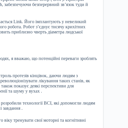
th, забезпечуючи безперервний зв’язок туди й
вається Link. Його імплантують у невеликий
ого робота. Робот з’єднує тисячу крихітних
овить приблизно чверть діаметра людської
дях, я вважаю, що потенційні переваги зроблять
роль протезів кінцівок, даючи людям з
еволюціонізувати лікування таких станів, як
н також показує деякі перспективи для
нії та шуму у вухах .
 розробили технології BCI, які допомогли людям
 завдання .
віку тренувати свої моторні та когнітивні