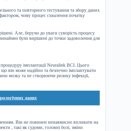
тельного та повторного тестування та збору даних
 фактором, чому процес схвалення початку
ішені. Але, беручи до уваги суворість процесу
инаймні були вирішені до точки задоволення для
 процедуру імплантації Neuralink BCI. Цього
, що він може надійно та безпечно імплантувати
ини мозку та не створюючи ризику інфекції,
орологічних даних
аченням. Він не повинен ненавмисно впливати на
екти , такі як судоми, головні болі, зміни