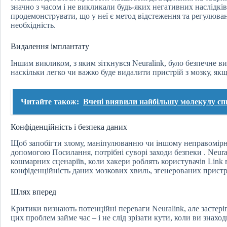
значно з часом і не викликали будь-яких негативних наслідкі
продемонструвати, що у неї є метод відстеження та регулюв
необхідність.
Видалення імплантату
Іншим викликом, з яким зіткнувся Neuralink, було безпечне в
наскільки легко чи важко буде видалити пристрій з мозку, якщ
Читайте також:
Вчені виявили найбільшу молекулу спи
Конфіденційність і безпека даних
Щоб запобігти злому, маніпулюванню чи іншому неправомірн
допомогою Посилання, потрібні суворі заходи безпеки . Neu
кошмарних сценаріїв, коли хакери роблять користувачів Link
конфіденційність даних мозкових хвиль, згенерованих прист
Шлях вперед
Критики визнають потенційні переваги Neuralink, але засте
цих проблем займе час – і не слід зрізати кути, коли ви знахо