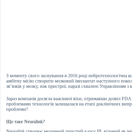
З моменту свого заснування в 2016 році нейротехнологічна к
амбітну місію створити мозковий імплантат наступного покол
зв’язків у мозку, ніж пристрої, наразі схвалені Управлінням
Зараз компанія досягла важливої ​​віхи, отримавши дозвіл FD
проблемами технологія залишалася на етапі доклінічних випро
проблеми?
Що таке Neuralink?
Neuralink створює медичний пристрій класу III, відомий як і