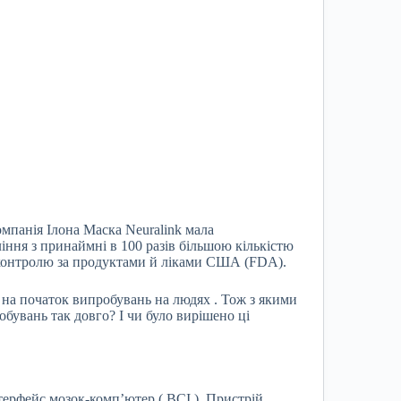
омпанія Ілона Маска Neuralink мала
іння з принаймні в 100 разів більшою кількістю
 з контролю за продуктами й ліками США (FDA).
A на початок випробувань на людях . Тож з якими
бувань так довго? І чи було вирішено ці
нтерфейс мозок-комп’ютер ( BCI ). Пристрій