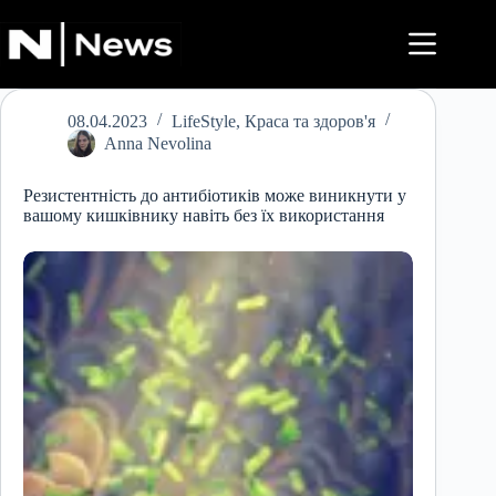
Перейти
до
вмісту
08.04.2023
LifeStyle
,
Краса та здоров'я
Anna Nevolina
Резистентність до антибіотиків може виникнути у
вашому кишківнику навіть без їх використання