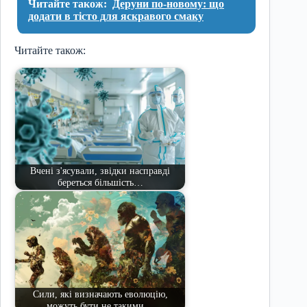
Читайте також:
Деруни по-новому: що
додати в тісто для яскравого смаку
Читайте також:
Вчені з'ясували, звідки насправді
береться більшість…
Сили, які визначають еволюцію,
можуть бути не такими…