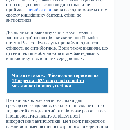
означає, що навіть якщо людина ніколи не
приймала
антибіотики
, вона все одно може мати у
своєму кишківнику бактерії, стійкі до
антибіотиків.
Дослідники проаналізували зразки фекалій
здорових добровольців і виявили, що більшість
штамів Bacteroides несуть принаймні один ген
стійкості до антибіотиків. Вони також виявили, що
ці гени частіше обмінюються між бактеріями в
кишківнику, ніж в інших середовищах.
Читайте також:
Фінансовий гороскоп на
17 вересня 2025 року: які гроші та
можливості принесуть зірки
Цей висновок має значні наслідки для
громадського здоров’я, оскільки він свідчить про
те, що стійкість до антибіотиків може розвиватися
і поширюватися навіть за відсутності
використання антибіотиків. Це також підкреслює
важливість зменшення непотрібного використання