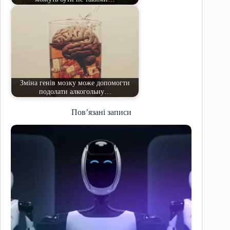
Зміна генів мозку може допомогти
подолати алкогольну…
Пов’язані записи