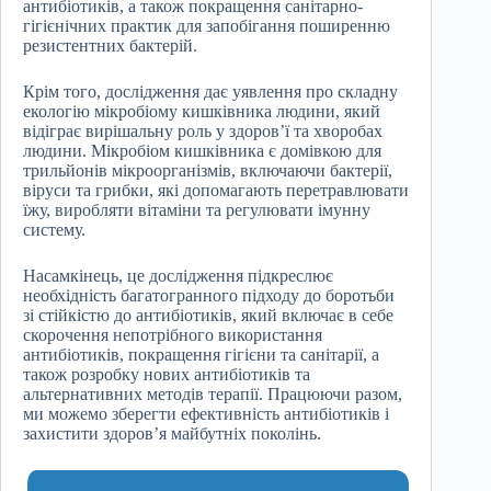
антибіотиків, а також покращення санітарно-
гігієнічних практик для запобігання поширенню
резистентних бактерій.
Крім того, дослідження дає уявлення про складну
екологію мікробіому кишківника людини, який
відіграє вирішальну роль у здоров’ї та хворобах
людини. Мікробіом кишківника є домівкою для
трильйонів мікроорганізмів, включаючи бактерії,
віруси та грибки, які допомагають перетравлювати
їжу, виробляти вітаміни та регулювати імунну
систему.
Насамкінець, це дослідження підкреслює
необхідність багатогранного підходу до боротьби
зі стійкістю до антибіотиків, який включає в себе
скорочення непотрібного використання
антибіотиків, покращення гігієни та санітарії, а
також розробку нових антибіотиків та
альтернативних методів терапії. Працюючи разом,
ми можемо зберегти ефективність антибіотиків і
захистити здоров’я майбутніх поколінь.