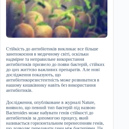
Стійкість до антибіотиків викликає все більше
занепокоєння в медичному світі, оскільки
надмірне та неправильне використання
антибіотиків призвело до появи бактерій, стійких
до цих життєво важливих препаратів. Але нові
дослідження показують, що
антибіотикорезистентність може розвиватися в
нашому кишківнику навіть без використання
антибіотиків.
Дослідження, опубліковане в журналі Nature,
виявило, що певний тип бактерій під назвою
Bacteroides може набувати генів стійкості до
антибіотиків за допомогою процесу, який
називається горизонтальним перенесенням генів,
що дозволяє передавати гени між бактеріями. Це