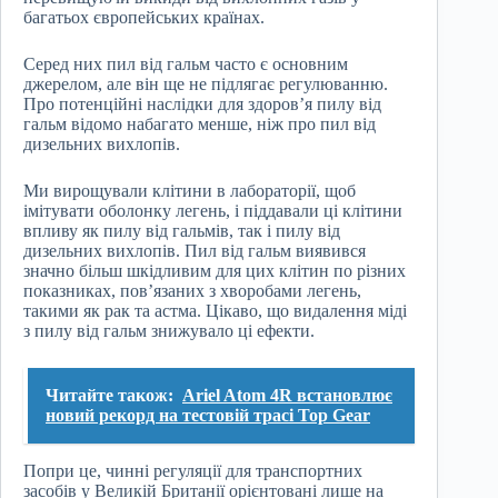
багатьох європейських країнах.
Серед них пил від гальм часто є основним
джерелом, але він ще не підлягає регулюванню.
Про потенційні наслідки для здоров’я пилу від
гальм відомо набагато менше, ніж про пил від
дизельних вихлопів.
Ми вирощували клітини в лабораторії, щоб
імітувати оболонку легень, і піддавали ці клітини
впливу як пилу від гальмів, так і пилу від
дизельних вихлопів. Пил від гальм виявився
значно більш шкідливим для цих клітин по різних
показниках, пов’язаних з хворобами легень,
такими як рак та астма. Цікаво, що видалення міді
з пилу від гальм знижувало ці ефекти.
Читайте також:
Ariel Atom 4R встановлює
новий рекорд на тестовій трасі Top Gear
Попри це, чинні регуляції для транспортних
засобів у Великій Британії орієнтовані лише на