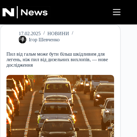
Перейти
до
вмісту
17.02.2025
НОВИНИ
Ігор Шевченко
Пил від гальм може бути більш шкідливим для
легень, ніж пил від дизельних вихлопів, — нове
дослідження