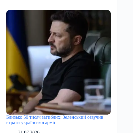
Близько 50 тисяч загиблих: Зеленський озвучив
втрати української армії
31.07.2026