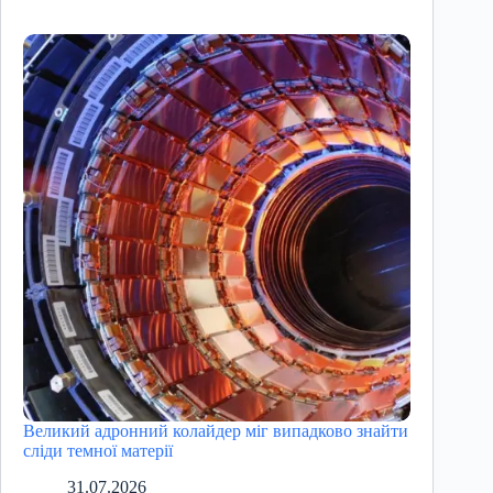
Великий адронний колайдер міг випадково знайти
сліди темної матерії
31.07.2026