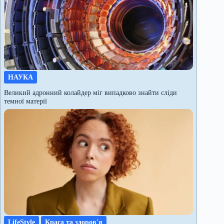
НАУКА
Великий адронний колайдер міг випадково знайти сліди
темної матерії
LifeStyle
Краса та здоров'я