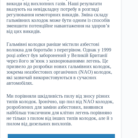
викиди від вихлопних газів. Наші результати
вказують на невідкладну потребу в розгляді
регулювання немоторних викидів. Зміна складу
гальмівних колодок може бути одним із способів
зменшити потенційне навантаження на здоров’я
від цих викидів.
Гальмівні колодки раніше містили азбестові
волокна для боротьби з перегрівом. Однак у 1999
році азбест був заборонений у Великій Британії
через його зв’язок з захворюваннями легень. Це
призвело до розробки нових гальмівних колодок,
зокрема неазбестових органічних (NAO) колодок,
які зазвичай використовуються в сучасних
автомобілях.
Ми порівняли шкідливість пилу від зносу різних
типів колодок. Іронічно, що пил від NAO колодок,
розроблених для заміни азбестових, виявився
найбільш токсичним для клітин легень порівняно
не тільки з пилом від інших типів колодок, але й з
пилом від дизельних вихлопів.