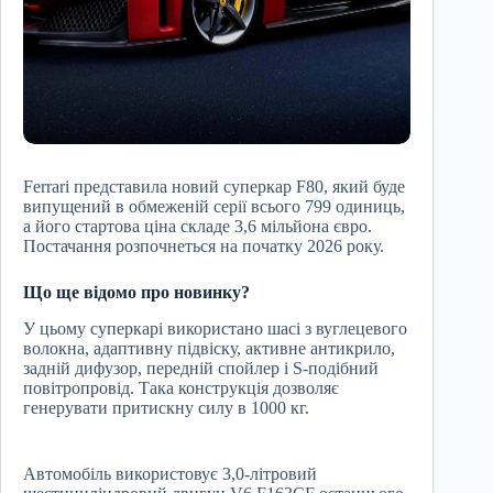
Ferrari представила новий суперкар F80, який буде
випущений в обмеженій серії всього 799 одиниць,
а його стартова ціна складе 3,6 мільйона євро.
Постачання розпочнеться на початку 2026 року.
Що ще відомо про новинку?
У цьому суперкарі використано шасі з вуглецевого
волокна, адаптивну підвіску, активне антикрило,
задній дифузор, передній спойлер і S-подібний
повітропровід. Така конструкція дозволяє
генерувати притискну силу в 1000 кг.
Автомобіль використовує 3,0-літровий