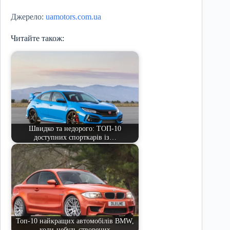
Джерело:
uamotors.com.ua
Читайте також:
Швидко та недорого: ТОП-10
доступних спорткарів із…
Топ-10 найкращих автомобілів BMW,
коли-небудь створених