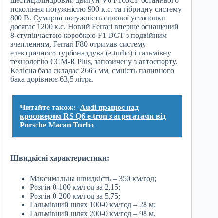
шестициліндровий двигун V6 F163CF останнього
покоління потужністю 900 к.с. та гібридну систему
800 В. Сумарна потужність силової установки
досягає 1200 к.с. Новий Ferrari вперше оснащений
8-ступінчастою коробкою F1 DCT з подвійним
зчепленням, Ferrari F80 отримав систему
електричного турбонаддува (e-turbo) і гальмівну
технологію CCM-R Plus, запозичену з автоспорту.
Колісна база складає 2665 мм, ємність паливного
бака дорівнює 63,5 літра.
Читайте також:
Audi працює над
кросовером RS Q6 e-tron з агрегатами від
Porsche Macan Turbo
Швидкісні характеристики:
Максимальна швидкість – 350 км/год;
Розгін 0-100 км/год за 2,15;
Розгін 0-200 км/год за 5,75;
Гальмівний шлях 100-0 км/год – 28 м;
Гальмівний шлях 200-0 км/год – 98 м.